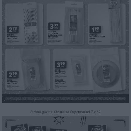
Strona gazetki Stokrotka Supermarket 7 z 52