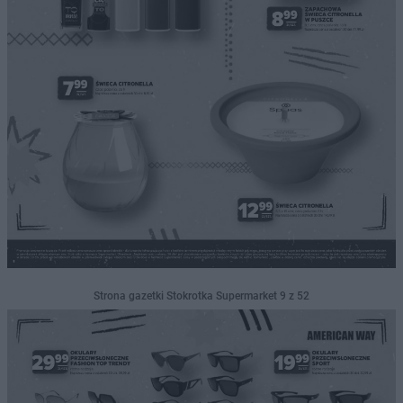
Strona gazetki Stokrotka Supermarket 9 z 52