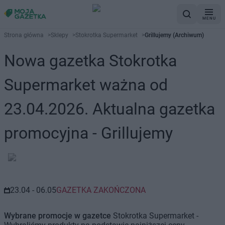
MENU
Strona główna
>
Sklepy
>
Stokrotka Supermarket
>
Grillujemy (Archiwum)
Nowa gazetka Stokrotka
Supermarket ważna od
23.04.2026. Aktualna gazetka
promocyjna - Grillujemy
23.04 - 06.05
GAZETKA ZAKOŃCZONA
Wybrane promocje w gazetce
Stokrotka Supermarket -