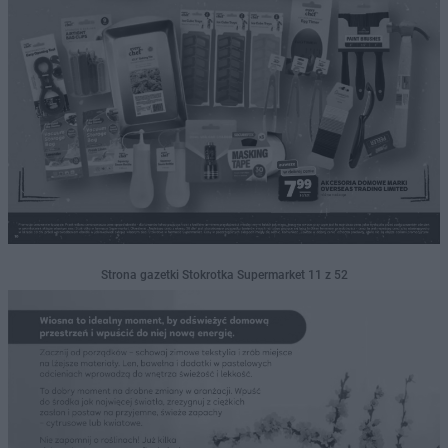
Strona gazetki Stokrotka Supermarket 11 z 52