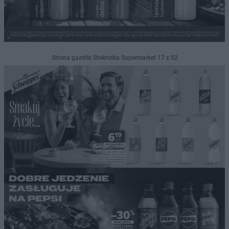
Strona gazetki Stokrotka Supermarket 17 z 52