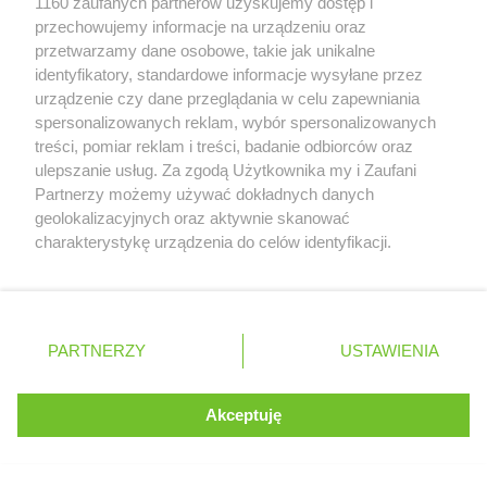
1160 zaufanych partnerów uzyskujemy dostęp i
przechowujemy informacje na urządzeniu oraz
Reklama
przetwarzamy dane osobowe, takie jak unikalne
identyfikatory, standardowe informacje wysyłane przez
urządzenie czy dane przeglądania w celu zapewniania
spersonalizowanych reklam, wybór spersonalizowanych
treści, pomiar reklam i treści, badanie odbiorców oraz
ulepszanie usług. Za zgodą Użytkownika my i Zaufani
Partnerzy możemy używać dokładnych danych
geolokalizacyjnych oraz aktywnie skanować
charakterystykę urządzenia do celów identyfikacji.
Ponieważ cenimy Twoją prywatność, prosimy o zgodę na
korzystanie z tych technologii poprzez kliknięcie
„Akceptuję”. Zgoda jest dobrowolna i zawsze możesz ją
zmienić/wycofać klikając przycisk ustawień prywatności
PARTNERZY
USTAWIENIA
znajdujący się w lewym dolnym rogu strony
Strona gazetki Stokrotka Supermarket 22 z 52
. Niektóre rodzaje przetwarzania danych nie wymagają
Akceptuję
zgody użytkownika, ale masz prawo sprzeciwić się
takiemu przetwarzaniu. Preferencje będą miały
zastosowania tylko na tej witrynie.