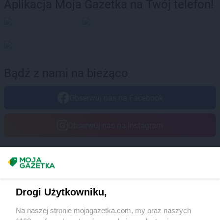
Aplikacja Moja Gazetka na Twój telefon!
Bądź z nami na bieżąco
Obserwuj nas na Facebook
Obserwuj nas na Instagram
Masz sugestie lub pytania?
Napisz do nas:
support@mojagazetka.com
Drogi Użytkowniku,
Współpraca z nami
Na naszej stronie mojagazetka.com, my oraz naszych
Zobacz szczegóły