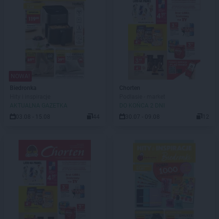
NOWA!
Biedronka
Chorten
Hity i inspiracje
Podlasie - market
AKTUALNA GAZETKA
DO KOŃCA 2 DNI
03.08 - 15.08
44
30.07 - 09.08
12