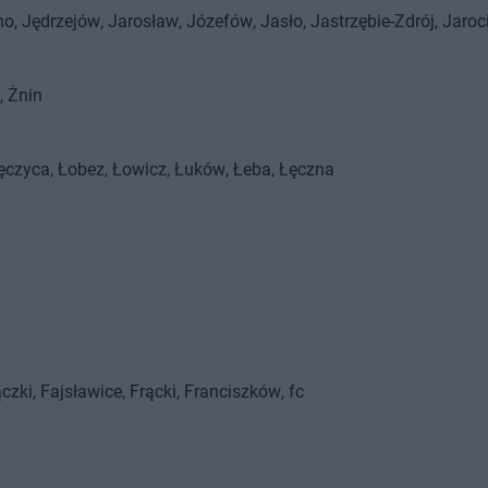
no
Jędrzejów
Jarosław
Józefów
Jasło
Jastrzębie-Zdrój
Jaroc
Żnin
ęczyca
Łobez
Łowicz
Łuków
Łeba
Łęczna
ączki
Fajsławice
Frącki
Franciszków
fc