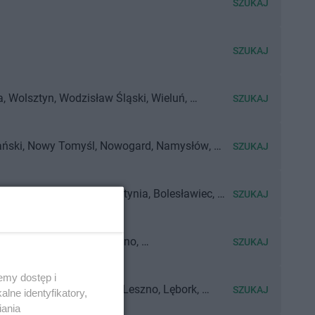
SZUKAJ
SZUKAJ
a
Wolsztyn
Wodzisław Śląski
Wieluń
SZUKAJ
o
Września
ński
Nowy Tomyśl
Nowogard
Namysłów
SZUKAJ
Busko-Zdrój
Brzeg
Bogatynia
Bolesławiec
SZUKAJ
łogard
Brzeg Dolny
Barlinek
Bielsk Podlaski
ze
Ostróda
Otwock
Olesno
SZUKAJ
emy dostęp i
Lubsko
Lubawa
Libiąż
Leszno
Lębork
SZUKAJ
lne identyfikatory,
iania