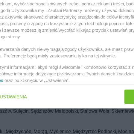
klam, wybór spersonalizowanych treści, pomiar reklam i treści, bad
idnik
Świdnica
Świecie
Świebodzin
Świebodzice
Świętochło
 zgodą Użytkownika my i Zaufani Partnerzy możemy używać dokład
az aktywnie skanować charakterystykę urządzenia do celów identyfi
ść, prosimy o zgodę na korzystanie z tych technologii poprzez klikn
orlice
Giżycko
Gliwice
Gryfice
Gdańsk
Gryfino
Głogów
Gosty
a i zawsze możesz ją zmienić/wycofać klikając przycisk ustawień pr
ogu strony
niezno
Grodzisk Mazowiecki
Garwolin
Grajewo
rzetwarzania danych nie wymagają zgody użytkownika, ale masz praw
widzyn
Kutno
Koziegłowy
Kępno
Koluszki
Krasnystaw
Krosno
. Preferencje będą miały zastosowania tylko na tej witrynie.
Koło
Knurów
Krapkowice
Kłodawa
Kłobuck
Krosno Odrzański
uzy
Kołobrzeg
Kamień Pomorski
Krotoszyn
Kozienice
Komorni
szymi informacjami, abyś mógł świadomie i komfortowo korzystać z
lski
Pruszków
Pińczów
Pułtusk
Pabianice
Płock
Puck
Prudn
gółowe informacje dotyczące przetwarzania Twoich danych znajdzi
Puławy
Płońsk
Pruszcz Gdański
Pyrzyce
Piaseczno
Polkowic
es
oraz po kliknięciu w „Ustawienia”.
 Miasto
Darłowo
Dębno
Dębica
Drawsko Pomorskie
Dąbrowa 
USTAWIENIA
aszów
Sulęcin
Sędziszów Małopolski
Stalowa Wola
Skierniewi
i
Sochaczew
Strzegom
Sosnowiec
Sulechów
Szczytno
Staro
wno
Starachowice
Słupsk
Sanok
Suwałki
Stargard
Syców
Sę
ki
Międzychód
Morąg
Myślenice
Międzyrzec Podlaski
Mosina
ąskie
Skawina
Sokołów Podlaski