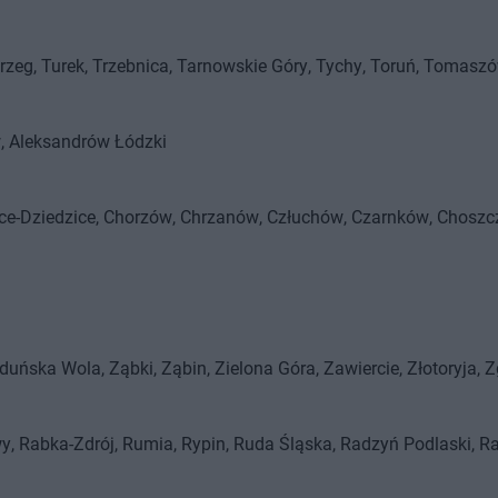
ińsk Mazowiecki
Międzyrzecz
rzeg
Turek
Trzebnica
Tarnowskie Góry
Tychy
Toruń
Tomaszów
w
Aleksandrów Łódzki
ce-Dziedzice
Chorzów
Chrzanów
Człuchów
Czarnków
Choszc
duńska Wola
Ząbki
Ząbin
Zielona Góra
Zawiercie
Złotoryja
Z
wy
Rabka-Zdrój
Rumia
Rypin
Ruda Śląska
Radzyń Podlaski
R