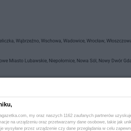
eliczka
Wąbrzeźno
Wschowa
Wadowice
Wrocław
Włoszczow
zawa
Wronki
Węgorzewo
Wyszków
Wągrowiec
Władysławow
owe Miasto Lubawskie
Niepołomice
Nowa Sól
Nowy Dwór Gda
Nowy Sącz
ła Podlaska
Bytów
Bielany Wrocławskie
Bartoszyce
Białystok
ko
Brodnica
Brzeziny
Brzeszcze
Bielawa
Bieruń
Braniewo
Bia
orniki
Opole
Ostrowiec Świętokrzyski
Opoczno
Olsztyn
Orzes
niku,
kopolski
Oleśnica
Ostrołęka
jagazetka.com, my oraz naszych 1162 zaufanych partnerów uzyskuj
rtów
Limanowa
Legionowo
Lubin
Lublin
Luboń
Lipno
Lubań
cje na urządzeniu oraz przetwarzamy dane osobowe, takie jak unika
je wysyłane przez urządzenie czy dane przeglądania w celu zapewn