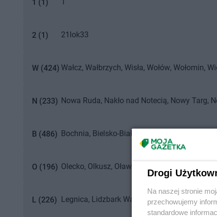
1
1
(
1
)
21lok33
2
(
1
)
Wałcz
Wałbrzych
Wisła
Wołów
Wołomin
Wi
W
(
424
)
Węgrów
Włocławek
Warka
Wejherowo
Wars
Nowa Ruda
Nakło nad Notecią
Nowy Targ
N
N
(
233
)
Nysa
Nisko
Nidzica
Nowy Dwór Mazowiecki
Bochnia
Bielsko-Biała
Bełchatów
Bytom
Bia
B
(
486
)
Będzin
Biskupiec
Biłgoraj
Bydgoszcz
Brzes
Olecko
Olkusz
Oława
Ozorków
Oświęcim
Ob
O
(
196
)
Drogi Użytkow
Ostrów Mazowiecka
Ostrzeszów
Ostrów Wiel
Na naszej stronie mo
Legnica
Lidzbark Warmiński
Lubliniec
Luba
L
(
226
)
przechowujemy informa
Lubaczów
standardowe informac