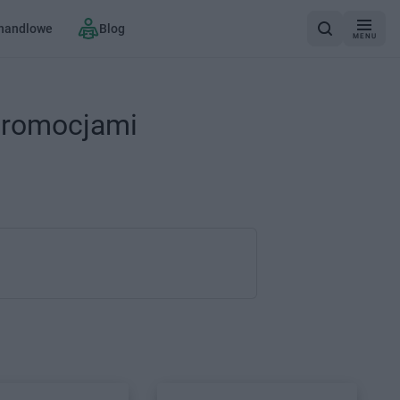
 handlowe
Blog
MENU
 promocjami