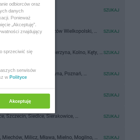
anie odbiorców oraz
wice
Śrem
SZUKAJ
nych danych
kacji. Ponieważ
ięcie „Akceptuję”.
ń
Gdynia
Grudziądz
Gorzów Wielkopolski
ywatności znajdujący
SZUKAJ
o sprzeciwić się
Koszalin
Kobyłka
Kościerzyna
Kolno
Kęty
SZUKAJ
e
Konin
Kluczbork
Kamienna Góra
ki
Kędzierzyn-Koźle
Katowice
Kłodzko
Kalisz
 naszych serwisów
ik
Pionki
Pleszew
Pszczyna
Poznań
SZUKAJ
esz w
Polityce
e
Pyskowice
Górnicza
SZUKAJ
Akceptuję
ce
Szczecin
Siedlce
Sierakowice
SZUKAJ
gard Gdański
Słupca
Sokółka
Sopot
pólno Krajeńskie
Szamotuły
Szczecinek
Miechów
Milicz
Mława
Mielno
Mogilno
SZUKAJ