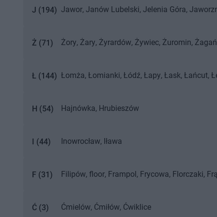
Jawor
Janów Lubelski
Jelenia Góra
Jaworz
J
(
194
)
Żory
Żary
Żyrardów
Żywiec
Żuromin
Żagań
Ż
(
71
)
Łomża
Łomianki
Łódź
Łapy
Łask
Łańcut
Ł
Ł
(
144
)
Hajnówka
Hrubieszów
H
(
54
)
Inowrocław
Iława
I
(
44
)
Filipów
floor
Frampol
Frycowa
Florczaki
Fr
F
(
31
)
Ćmielów
Ćmiłów
Ćwiklice
Ć
(
3
)