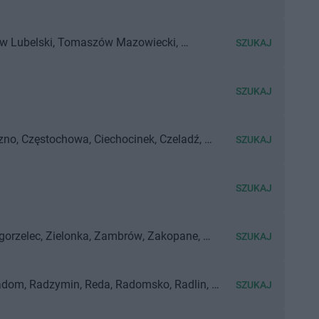
 Lubelski
Tomaszów Mazowiecki
SZUKAJ
SZUKAJ
zno
Częstochowa
Ciechocinek
Czeladź
SZUKAJ
SZUKAJ
gorzelec
Zielonka
Zambrów
Zakopane
SZUKAJ
adom
Radzymin
Reda
Radomsko
Radlin
SZUKAJ