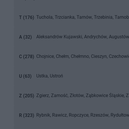
Mielec
Mrągowo
Marki
Myszków
Miastko
M
Tuchola
Trzcianka
Tarnów
Trzebinia
Tarnob
T
(
176
)
Trzebiatów
Tczew
Aleksandrów Kujawski
Andrychów
Augustó
A
(
32
)
Chojnice
Chełm
Chełmno
Cieszyn
Czechowi
C
(
278
)
Chodzież
Czerwionka-Leszczyny
Ustka
Ustroń
U
(
63
)
Zgierz
Zamość
Złotów
Ząbkowice Śląskie
Z
Z
(
205
)
Zabrze
Rybnik
Rawicz
Ropczyce
Rzeszów
Rydułto
R
(
323
)
Rawa Mazowiecka