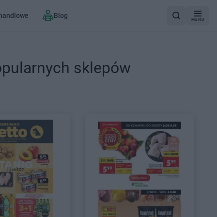
 handlowe
Blog
MENU
opularnych sklepów