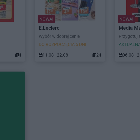
NOWA!
NOWA!
E.Leclerc
Media Ma
Wybór w dobrej cenie
Przygotuj s
DO ROZPOCZĘCIA 5 DNI
AKTUALNA
4
11.08 - 22.08
24
06.08 - 