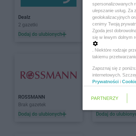
spersonalizowanych re
ulepszanie usług. Za
Dealz
POLOmarket
geolokalizacyjnych or
cenimy Twoją prywatno
2 gazetki
11 gazetek
Zgoda jest dobrowoln
Dodaj do ulubionych
Dodaj do ulubiony
się w lewym dolnym r
. Niektóre rodzaje p
takiemu przetwarzaniu
Zapoznaj się z poniż
internetowych. Szcze
Prywatności
i
Cooki
ROSSMANN
Auchan
PARTNERZY
Brak gazetek
5 gazetek
Dodaj do ulubionych
Dodaj do ulubiony