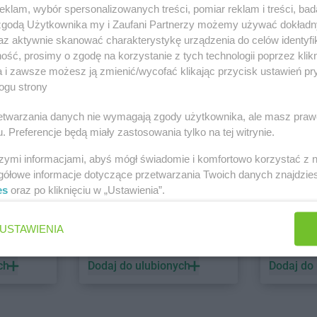
klam, wybór spersonalizowanych treści, pomiar reklam i treści, bad
 zgodą Użytkownika my i Zaufani Partnerzy możemy używać dokład
PEPCO
dino
az aktywnie skanować charakterystykę urządzenia do celów identyfi
ść, prosimy o zgodę na korzystanie z tych technologii poprzez klikn
1 gazetka
1 gazetk
a i zawsze możesz ją zmienić/wycofać klikając przycisk ustawień pr
ch
Dodaj do ulubionych
Dodaj do
ogu strony
rzetwarzania danych nie wymagają zgody użytkownika, ale masz praw
. Preferencje będą miały zastosowania tylko na tej witrynie.
szymi informacjami, abyś mógł świadomie i komfortowo korzystać z
gółowe informacje dotyczące przetwarzania Twoich danych znajdzi
es
oraz po kliknięciu w „Ustawienia”.
ALDI
Biedronk
USTAWIENIA
5 gazetek
10 gazet
ch
Dodaj do ulubionych
Dodaj do