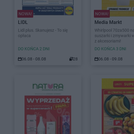
NOWA!
NOWA!
LIDL
Media Markt
Lidl plus. Skanujesz - To się
Whirlpool 70za500 na 
opłaca
suszarki i zmywarki 
z akcesoriami!
DO KOŃCA 2 DNI
DO KOŃCA 3 DNI
06.08 - 08.08
28
06.08 - 09.08