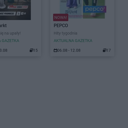
NOWA!
rkt
PEPCO
ię na upały!
Hity tygodnia
 GAZETKA
AKTUALNA GAZETKA
23.08
15
06.08 - 12.08
17