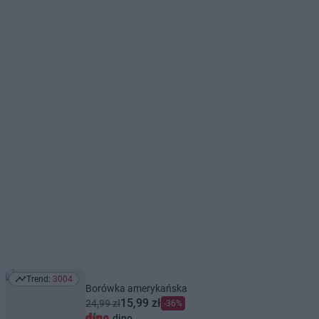
Trend:
3004
Trend: 3004
Borówka amerykańska
15,99 zł
24,99 zł
-36%
dino