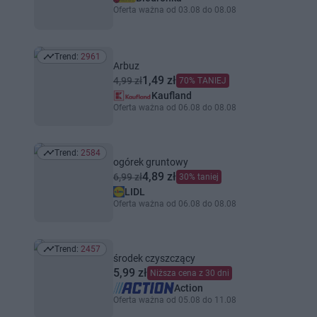
Oferta ważna od 03.08 do 08.08
Trend:
2961
Trend: 2961
Arbuz
1,49 zł
4,99 zł
70% TANIEJ
Kaufland
Oferta ważna od 06.08 do 08.08
Trend:
2584
Trend: 2584
ogórek gruntowy
4,89 zł
6,99 zł
30% taniej
LIDL
Oferta ważna od 06.08 do 08.08
Trend:
2457
Trend: 2457
środek czyszczący
5,99 zł
Niższa cena z 30 dni
Action
Oferta ważna od 05.08 do 11.08