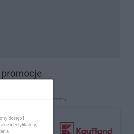
i promocje
kety. Najlepsze promocje i najniższe ceny!
emy dostęp i
lne identyfikatory,
iania