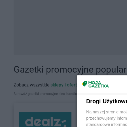
Gazetki promocyjne popularn
Zobacz wszystkie
sklepy i oferty promocyjne
Sprawdź gazetki promocyjne sieci handlowych, które działają w Polsce. Zna
Drogi Użytkow
Na naszej stronie mo
przechowujemy informa
standardowe informac