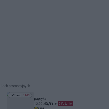
etkach promocyjnych
Trend:
3143
Trend: 3143
papryka
5,99 zł
12,99 zł
53% taniej
LIDL