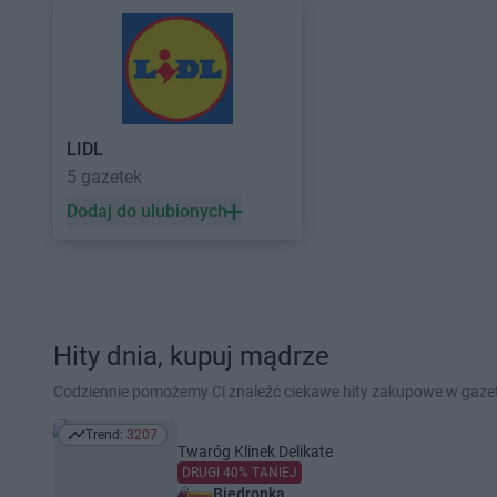
LIDL
5 gazetek
Dodaj do ulubionych
Hity dnia, kupuj mądrze
Codziennie pomożemy Ci znaleźć ciekawe hity zakupowe w gaz
Trend:
3207
Trend: 3207
Twaróg Klinek Delikate
DRUGI 40% TANIEJ
Biedronka