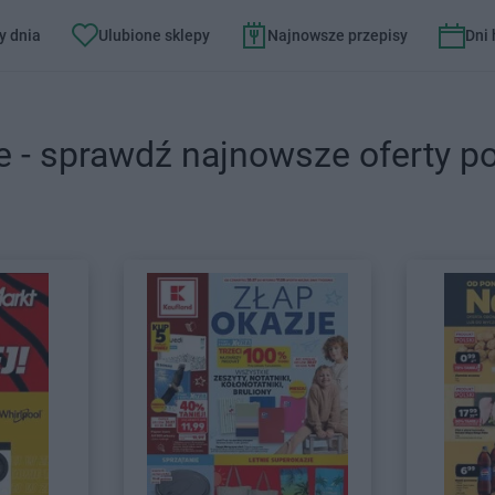
y dnia
Ulubione sklepy
Najnowsze przepisy
Dni
e - sprawdź najnowsze oferty p