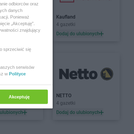
anie odbiorców oraz
nych danych
Kaufland
kacji. Ponieważ
ięcie „Akceptuję”.
a
4 gazetki
ywatności znajdujący
 ulubionych
Dodaj do ulubionych
o sprzeciwić się
 naszych serwisów
esz w
Polityce
a
NETTO
Akceptuję
ek
4 gazetki
 ulubionych
Dodaj do ulubionych