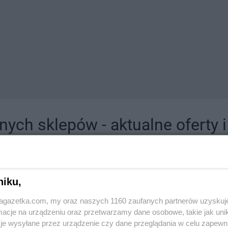
ych sklepów - aktualne oferty 
jdziesz tutaj sklepy należące do lokalnych sieci oraz duże, znane super- i hipermar
niku,
jagazetka.com, my oraz naszych 1160 zaufanych partnerów uzyskuj
cje na urządzeniu oraz przetwarzamy dane osobowe, takie jak unika
je wysyłane przez urządzenie czy dane przeglądania w celu zapewn