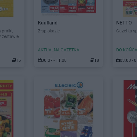
Kaufland
NETTO
pralki,
Złap okazje
Gazetka s
w zestawie
AKTUALNA GAZETKA
DO KOŃCA
15
30.07 - 11.08
18
03.08 - 