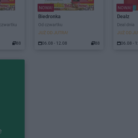
NOWA!
NOWA!
Biedronka
Dealz
 czwartku
Od czwartku
Deal dnia
JUŻ OD JUTRA!
JUŻ OD JU
88
06.08 - 12.08
88
06.08 - 
e