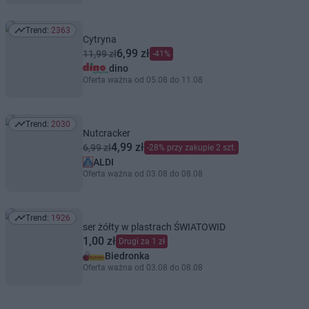
Trend:
2363
Trend: 2363
Cytryna
6,99 zł
11,99 zł
-41%
dino
Oferta ważna od 05.08 do 11.08
Trend:
2030
Trend: 2030
Nutcracker
4,99 zł
6,99 zł
-28% przy zakupie 2 szt.
ALDI
Oferta ważna od 03.08 do 08.08
Trend:
1926
Trend: 1926
ser żółty w plastrach ŚWIATOWID
1,00 zł
Drugi za 1 zł
Biedronka
Oferta ważna od 03.08 do 08.08