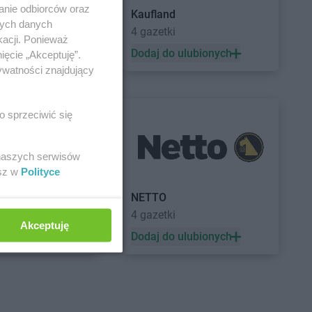
anie odbiorców oraz
Kaufland
nych danych
a
4 gazetki
kacji. Ponieważ
 ulubionych
Dodaj do ulubionych
ięcie „Akceptuję”.
ywatności znajdujący
o sprzeciwić się
 naszych serwisów
esz w
Polityce
a
NETTO
4 gazetki
Akceptuję
 ulubionych
Dodaj do ulubionych