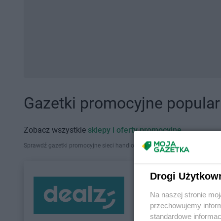
Gazetki promocyjne popularn
Zobacz wszystkie
sklepy i oferty promocyjne
Sprawdź gazetki promocyjne sieci handlowych, które działają w Polsce. Zna
Drogi Użytkow
Na naszej stronie mo
przechowujemy informa
standardowe informac