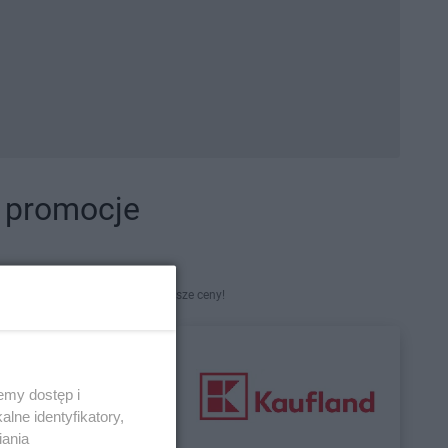
i promocje
kety. Najlepsze promocje i najniższe ceny!
emy dostęp i
lne identyfikatory,
iania