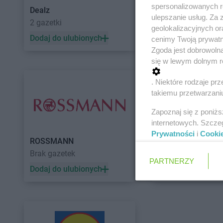
spersonalizowanych re
Dealz
POLOmarket
ulepszanie usług. Za
2 gazetki
10 gazetek
geolokalizacyjnych or
Dodaj do ulubionych
Dodaj do ulubiony
cenimy Twoją prywatno
Zgoda jest dobrowoln
się w lewym dolnym r
. Niektóre rodzaje p
takiemu przetwarzaniu
Zapoznaj się z poniż
internetowych. Szcze
Prywatności
i
Cooki
ROSSMANN
Auchan
Brak gazetek
5 gazetek
PARTNERZY
Dodaj do ulubionych
Dodaj do ulubiony