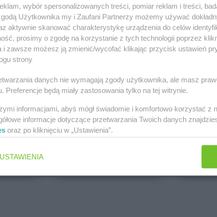
klam, wybór spersonalizowanych treści, pomiar reklam i treści, bad
PEPCO
dino
 zgodą Użytkownika my i Zaufani Partnerzy możemy używać dokład
Brak gazetek
1 gazetk
az aktywnie skanować charakterystykę urządzenia do celów identyfi
ch
Dodaj do ulubionych
Dodaj do
ść, prosimy o zgodę na korzystanie z tych technologii poprzez klikn
a i zawsze możesz ją zmienić/wycofać klikając przycisk ustawień pr
ogu strony
rzetwarzania danych nie wymagają zgody użytkownika, ale masz praw
. Preferencje będą miały zastosowania tylko na tej witrynie.
szymi informacjami, abyś mógł świadomie i komfortowo korzystać z
gółowe informacje dotyczące przetwarzania Twoich danych znajdzi
es
oraz po kliknięciu w „Ustawienia”.
ALDI
Biedronk
5 gazetek
9 gazetek
USTAWIENIA
ch
Dodaj do ulubionych
Dodaj do