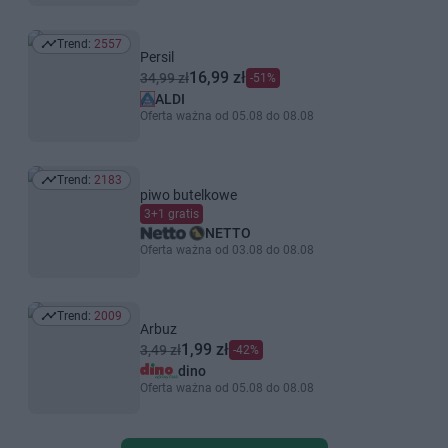
Trend:
2557
Trend: 2557
Persil
16,99 zł
34,99 zł
-51%
ALDI
Oferta ważna od 05.08 do 08.08
Trend:
2183
Trend: 2183
piwo butelkowe
3+1 gratis
NETTO
Oferta ważna od 03.08 do 08.08
Trend:
2009
Trend: 2009
Arbuz
1,99 zł
3,49 zł
-42%
dino
Oferta ważna od 05.08 do 08.08