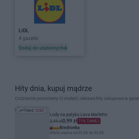
LIDL
4 gazetki
Dodaj do ulubionych
Hity dnia, kupuj mądrze
Codziennie pomożemy Ci znaleźć ciekawe hity zakupowe w gaz
Trend:
3282
Trend: 3282
Lody na patyku Lava Marletto
0,99 zł
3,49 zł
71% TANIEJ
Biedronka
Oferta ważna od 03.08 do 05.08