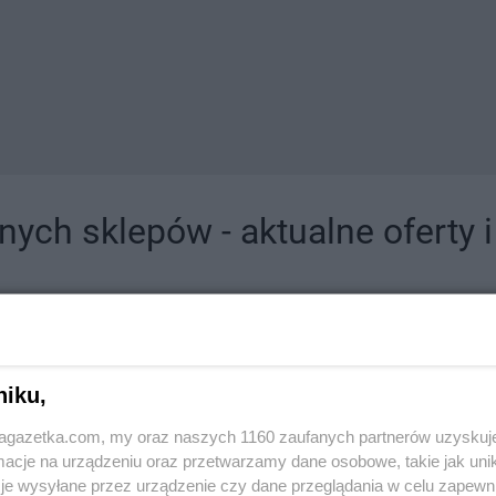
ych sklepów - aktualne oferty 
jdziesz tutaj sklepy należące do lokalnych sieci oraz duże, znane super- i hipermar
niku,
jagazetka.com, my oraz naszych 1160 zaufanych partnerów uzyskuj
cje na urządzeniu oraz przetwarzamy dane osobowe, takie jak unika
je wysyłane przez urządzenie czy dane przeglądania w celu zapewn