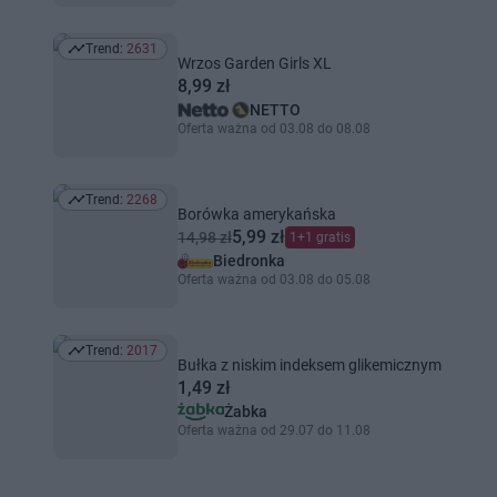
Trend:
2631
Trend: 2631
Wrzos Garden Girls XL
8,99 zł
NETTO
Oferta ważna od 03.08 do 08.08
Trend:
2268
Trend: 2268
Borówka amerykańska
5,99 zł
14,98 zł
1+1 gratis
Biedronka
Oferta ważna od 03.08 do 05.08
Trend:
2017
Trend: 2017
Bułka z niskim indeksem glikemicznym
1,49 zł
Żabka
Oferta ważna od 29.07 do 11.08