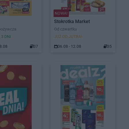
NOWA!
Stokrotka Market
pożywcza
Od czwartku
 3 DNI
JUŻ OD JUTRA!
08.08
37
06.08 - 12.08
35