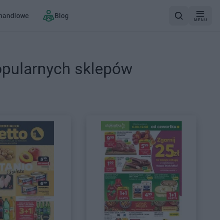
 handlowe
Blog
MENU
opularnych sklepów