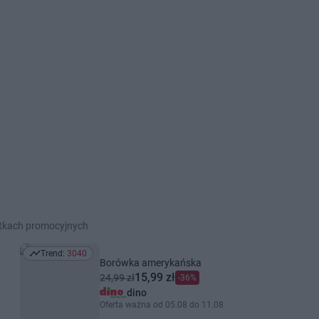
etkach promocyjnych
Trend:
3040
Trend: 3040
Borówka amerykańska
15,99 zł
24,99 zł
-36%
dino
Oferta ważna od 05.08 do 11.08