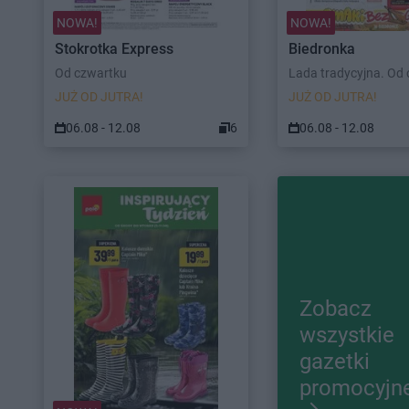
NOWA!
NOWA!
Stokrotka Express
Biedronka
Od czwartku
Lada tradycyjna. Od
JUŻ OD JUTRA!
JUŻ OD JUTRA!
06.08 - 12.08
6
06.08 - 12.08
Zobacz
wszystkie
gazetki
promocyjn