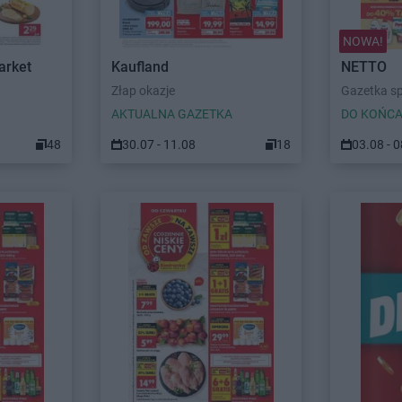
NOWA!
arket
Kaufland
NETTO
Złap okazje
Gazetka s
AKTUALNA GAZETKA
DO KOŃCA
48
30.07 - 11.08
18
03.08 - 