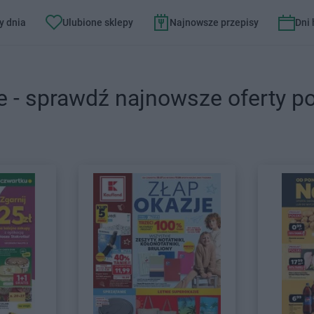
y dnia
Ulubione sklepy
Najnowsze przepisy
Dni
e - sprawdź najnowsze oferty p