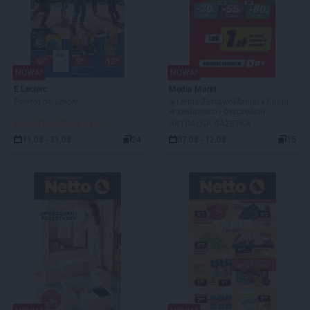
NOWA!
NOWA!
E.Leclerc
Media Markt
Powrót do szkoły
☀️Letnia ZestawoMania!☀️Kupuj
w zestawach i oszczędzaj
DO ROZPOCZĘCIA 3 DNI
AKTUALNA GAZETKA
11.08 - 31.08
24
07.08 - 12.08
15