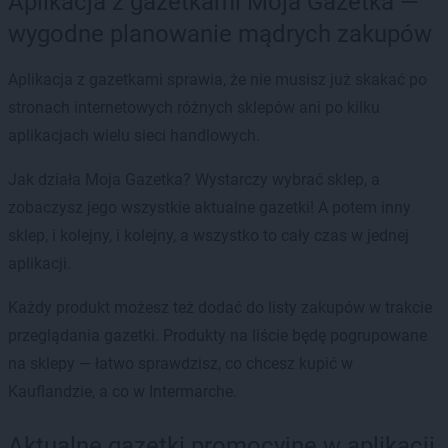
Aplikacja z gazetkami Moja Gazetka —
wygodne planowanie mądrych zakupów
Aplikacja z gazetkami sprawia, że nie musisz już skakać po
stronach internetowych różnych sklepów ani po kilku
aplikacjach wielu sieci handlowych.
Jak działa Moja Gazetka? Wystarczy wybrać sklep, a
zobaczysz jego wszystkie aktualne gazetki! A potem inny
sklep, i kolejny, i kolejny, a wszystko to cały czas w jednej
aplikacji.
Każdy produkt możesz też dodać do listy zakupów w trakcie
przeglądania gazetki. Produkty na liście będę pogrupowane
na sklepy — łatwo sprawdzisz, co chcesz kupić w
Kauflandzie, a co w Intermarche.
Aktualne gazetki promocyjne w aplikacji