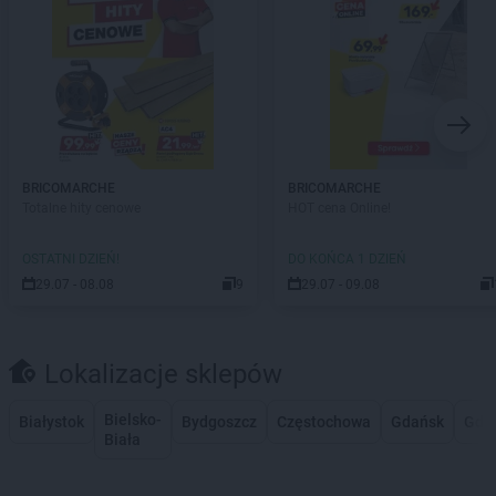
BRICOMARCHE
BRICOMARCHE
Totalne hity cenowe
HOT cena Online!
OSTATNI DZIEŃ!
DO KOŃCA 1 DZIEŃ
29.07 - 08.08
9
29.07 - 09.08
Lokalizacje sklepów
Bielsko-
Białystok
Bydgoszcz
Częstochowa
Gdańsk
Gdy
Biała