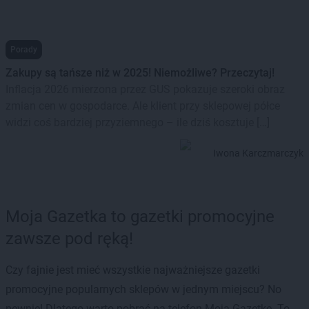
Porady
Zakupy są tańsze niż w 2025! Niemożliwe? Przeczytaj!
Inflacja 2026 mierzona przez GUS pokazuje szeroki obraz
zmian cen w gospodarce. Ale klient przy sklepowej półce
widzi coś bardziej przyziemnego – ile dziś kosztuje […]
Iwona Karczmarczyk
Moja Gazetka to gazetki promocyjne
zawsze pod ręką!
Czy fajnie jest mieć wszystkie najważniejsze gazetki
promocyjne popularnych sklepów w jednym miejscu? No
pewnie! Dlatego warto pobrać na telefon Moją Gazetkę. To