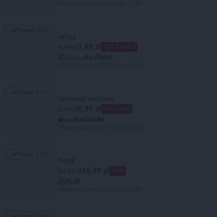
Oferta ważna od 05.08 do 11.08
Trend:
3014
Trend: 3014
Arbuz
1,49 zł
4,99 zł
70% TANIEJ
Kaufland
Oferta ważna od 06.08 do 08.08
Trend:
2737
Trend: 2737
ziemniaki wczesne
0,99 zł
2,99 zł
66% taniej
Biedronka
Oferta ważna od 07.08 do 08.08
Trend:
2709
Trend: 2709
Persil
16,99 zł
34,99 zł
-51%
ALDI
Oferta ważna od 05.08 do 08.08
Trend:
2698