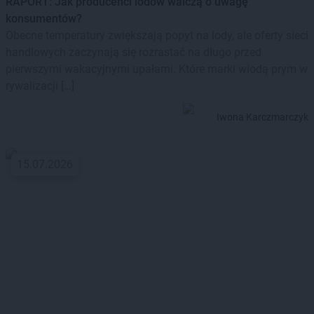
RAPORT: Jak producenci lodów walczą o uwagę
konsumentów?
Obecne temperatury zwiększają popyt na lody, ale oferty sieci
handlowych zaczynają się rozrastać na długo przed
pierwszymi wakacyjnymi upałami. Które marki wiodą prym w
rywalizacji […]
Iwona Karczmarczyk
15.07.2026