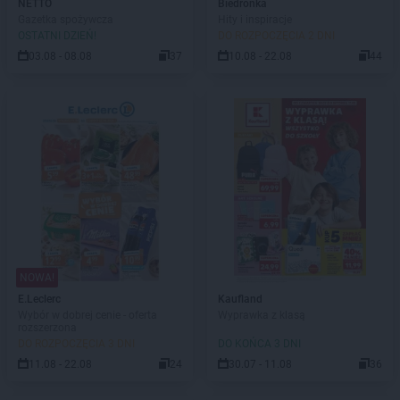
NETTO
Biedronka
Gazetka spożywcza
Hity i inspiracje
OSTATNI DZIEŃ!
DO ROZPOCZĘCIA 2 DNI
03.08 - 08.08
37
10.08 - 22.08
44
NOWA!
E.Leclerc
Kaufland
Wybór w dobrej cenie - oferta
Wyprawka z klasą
rozszerzona
DO ROZPOCZĘCIA 3 DNI
DO KOŃCA 3 DNI
11.08 - 22.08
24
30.07 - 11.08
36