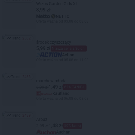
Trend: 2698
Wrzos Garden Girls XL
8,99 zł
NETTO
Oferta ważna od 03.08 do 08.08
Trend:
2502
Trend: 2502
środek czyszczący
5,99 zł
Niższa cena z 30 dni
Action
Oferta ważna od 05.08 do 11.08
Trend:
2463
Trend: 2463
marchew młoda
1,49 zł
3,99 zł
62% TANIEJ!
Kaufland
Oferta ważna od 06.08 do 08.08
Trend:
2439
Trend: 2439
Arbuz
1,48 zł
2,99 zł
50% taniej
Auchan