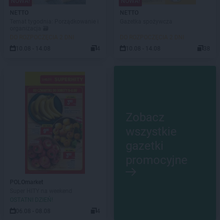
NOWA!
NOWA!
NETTO
NETTO
Temat tygodnia: Porządkowanie i
Gazetka spożywcza
organizacja 🗃️
DO ROZPOCZĘCIA 2 DNI
DO ROZPOCZĘCIA 2 DNI
10.08 - 14.08
4
10.08 - 14.08
38
Zobacz
wszystkie
gazetki
promocyjne
POLOmarket
Super HITY na weekend
OSTATNI DZIEŃ!
06.08 - 08.08
4