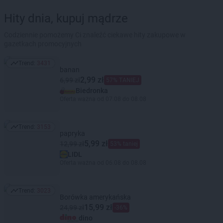
Hity dnia, kupuj mądrze
Codziennie pomożemy Ci znaleźć ciekawe hity zakupowe w
gazetkach promocyjnych
Trend:
3431
Trend: 3431
banan
2,99 zł
6,99 zł
57% TANIEJ
Biedronka
Oferta ważna od 07.08 do 08.08
Trend:
3153
Trend: 3153
papryka
5,99 zł
12,99 zł
53% taniej
LIDL
Oferta ważna od 06.08 do 08.08
Trend:
3023
Trend: 3023
Borówka amerykańska
15,99 zł
24,99 zł
-36%
dino