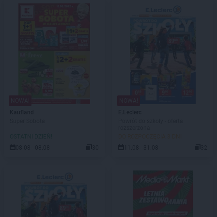
NOWA!
NOWA!
Kaufland
E.Leclerc
Super Sobota
Powrót do szkoły - oferta
rozszerzona
OSTATNI DZIEŃ!
DO ROZPOCZĘCIA 3 DNI
08.08 - 08.08
30
11.08 - 31.08
32