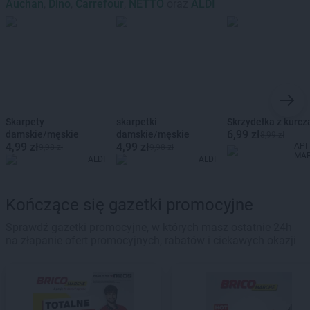
Auchan
,
Dino
,
Carrefour
,
NETTO
oraz
ALDI
Skarpety
skarpetki
Skrzydełka z kurcz
6,99 zł
damskie/męskie
damskie/męskie
8,99 zł
4,99 zł
4,99 zł
API
9,98 zł
9,98 zł
MA
ALDI
ALDI
Kończące się gazetki promocyjne
Sprawdź gazetki promocyjne, w których masz ostatnie 24h
na złapanie ofert promocyjnych, rabatów i ciekawych okazji