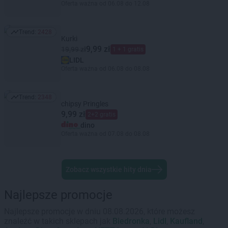
Oferta ważna od 06.08 do 12.08
Trend:
2428
Trend: 2428
Kurki
9,99 zł
19,99 zł
1 + 1 gratis
LIDL
Oferta ważna od 06.08 do 08.08
Trend:
2348
Trend: 2348
chipsy Pringles
9,99 zł
2+2 gratis
dino
Oferta ważna od 07.08 do 08.08
Zobacz wszystkie hity dnia
Najlepsze promocje
Najlepsze promocje w dniu 08.08.2026, które możesz
znaleźć w takich sklepach jak
Biedronka
,
Lidl
,
Kaufland
,