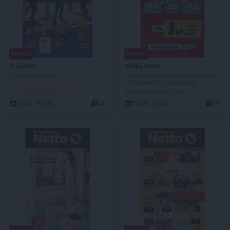
NOWA!
NOWA!
E.Leclerc
Media Markt
Powrót do szkoły
☀️Letnia ZestawoMania!☀️Kupuj
w zestawach i oszczędzaj
DO ROZPOCZĘCIA 3 DNI
AKTUALNA GAZETKA
11.08 - 31.08
24
07.08 - 12.08
15