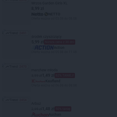
Trend: 2693
Wrzos Garden Girls XL
8,99 zł
NETTO
Oferta ważna od 03.08 do 08.08
Trend:
2491
Trend: 2491
środek czyszczący
5,99 zł
Niższa cena z 30 dni
Action
Oferta ważna od 05.08 do 11.08
Trend:
2470
Trend: 2470
marchew młoda
1,49 zł
3,99 zł
62% TANIEJ!
Kaufland
Oferta ważna od 06.08 do 08.08
Trend:
2454
Trend: 2454
Arbuz
1,48 zł
2,99 zł
50% taniej
Auchan