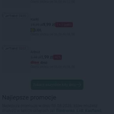
Oferta ważna od 06.08 do 12.08
Trend:
2435
Trend: 2435
Kurki
9,99 zł
19,99 zł
1 + 1 gratis
LIDL
Oferta ważna od 06.08 do 08.08
Trend:
2352
Trend: 2352
Arbuz
1,99 zł
3,49 zł
-42%
dino
Oferta ważna od 05.08 do 08.08
Zobacz wszystkie hity dnia
Najlepsze promocje
Najlepsze promocje w dniu 08.08.2026, które możesz
znaleźć w takich sklepach jak
Biedronka
,
Lidl
,
Kaufland
,