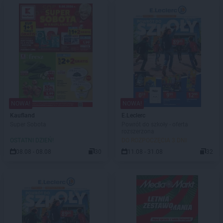
NOWA!
NOWA!
Kaufland
E.Leclerc
Super Sobota
Powrót do szkoły - oferta
rozszerzona
OSTATNI DZIEŃ!
DO ROZPOCZĘCIA 3 DNI
08.08 - 08.08
30
11.08 - 31.08
32