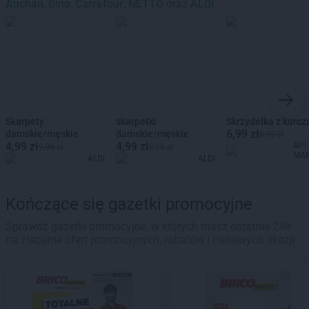
Auchan
,
Dino
,
Carrefour
,
NETTO
oraz
ALDI
Skarpety
skarpetki
Skrzydełka z kurcz
6,99 zł
damskie/męskie
damskie/męskie
8,99 zł
4,99 zł
4,99 zł
API
9,98 zł
9,98 zł
MA
ALDI
ALDI
Kończące się gazetki promocyjne
Sprawdź gazetki promocyjne, w których masz ostatnie 24h
na złapanie ofert promocyjnych, rabatów i ciekawych okazji