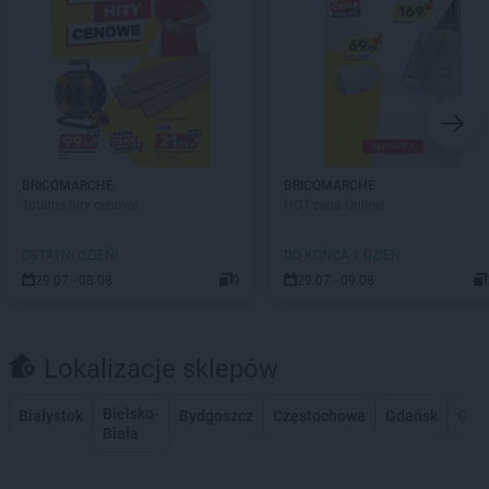
BRICOMARCHE
BRICOMARCHE
Totalne hity cenowe
HOT cena Online!
OSTATNI DZIEŃ!
DO KOŃCA 1 DZIEŃ
29.07 - 08.08
9
29.07 - 09.08
Lokalizacje sklepów
Bielsko-
Białystok
Bydgoszcz
Częstochowa
Gdańsk
Gdy
Biała