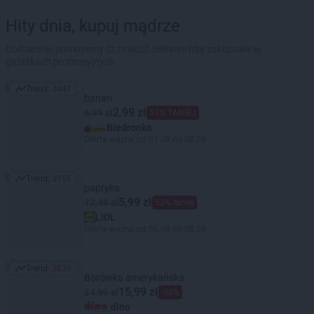
Hity dnia, kupuj mądrze
Codziennie pomożemy Ci znaleźć ciekawe hity zakupowe w
gazetkach promocyjnych
Trend:
3447
Trend: 3447
banan
2,99 zł
6,99 zł
57% TANIEJ
Biedronka
Oferta ważna od 07.08 do 08.08
Trend:
3156
Trend: 3156
papryka
5,99 zł
12,99 zł
53% taniej
LIDL
Oferta ważna od 06.08 do 08.08
Trend:
3036
Trend: 3036
Borówka amerykańska
15,99 zł
24,99 zł
-36%
dino