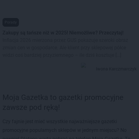
Porady
Zakupy są tańsze niż w 2025! Niemożliwe? Przeczytaj!
Inflacja 2026 mierzona przez GUS pokazuje szeroki obraz
zmian cen w gospodarce. Ale klient przy sklepowej półce
widzi coś bardziej przyziemnego – ile dziś kosztuje […]
Iwona Karczmarczyk
Moja Gazetka to gazetki promocyjne
zawsze pod ręką!
Czy fajnie jest mieć wszystkie najważniejsze gazetki
promocyjne popularnych sklepów w jednym miejscu? No
pewnie! Dlatego warto pobrać na telefon Moją Gazetkę. To