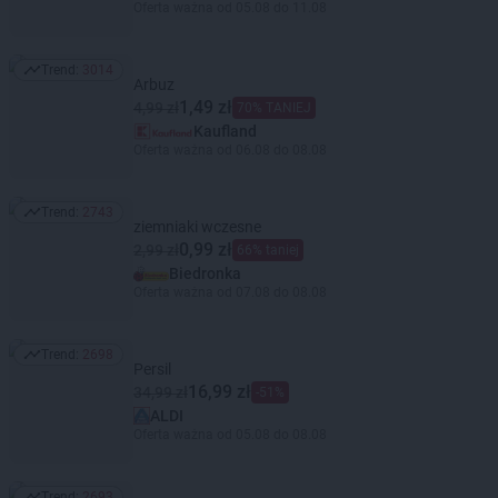
Oferta ważna od 05.08 do 11.08
Trend:
3014
Trend: 3014
Arbuz
1,49 zł
4,99 zł
70% TANIEJ
Kaufland
Oferta ważna od 06.08 do 08.08
Trend:
2743
Trend: 2743
ziemniaki wczesne
0,99 zł
2,99 zł
66% taniej
Biedronka
Oferta ważna od 07.08 do 08.08
Trend:
2698
Trend: 2698
Persil
16,99 zł
34,99 zł
-51%
ALDI
Oferta ważna od 05.08 do 08.08
Trend:
2693