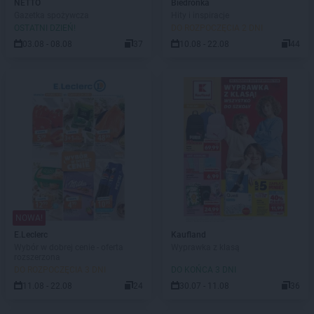
NETTO
Biedronka
Gazetka spożywcza
Hity i inspiracje
OSTATNI DZIEŃ!
DO ROZPOCZĘCIA 2 DNI
03.08 - 08.08
37
10.08 - 22.08
44
NOWA!
E.Leclerc
Kaufland
Wybór w dobrej cenie - oferta
Wyprawka z klasą
rozszerzona
DO ROZPOCZĘCIA 3 DNI
DO KOŃCA 3 DNI
11.08 - 22.08
24
30.07 - 11.08
36