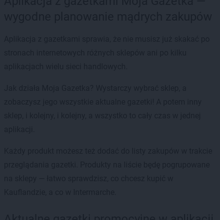
Aplikacja z gazetkami Moja Gazetka —
wygodne planowanie mądrych zakupów
Aplikacja z gazetkami sprawia, że nie musisz już skakać po
stronach internetowych różnych sklepów ani po kilku
aplikacjach wielu sieci handlowych.
Jak działa Moja Gazetka? Wystarczy wybrać sklep, a
zobaczysz jego wszystkie aktualne gazetki! A potem inny
sklep, i kolejny, i kolejny, a wszystko to cały czas w jednej
aplikacji.
Każdy produkt możesz też dodać do listy zakupów w trakcie
przeglądania gazetki. Produkty na liście będę pogrupowane
na sklepy — łatwo sprawdzisz, co chcesz kupić w
Kauflandzie, a co w Intermarche.
Aktualne gazetki promocyjne w aplikacji