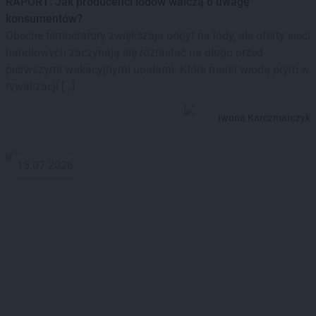
RAPORT: Jak producenci lodów walczą o uwagę
konsumentów?
Obecne temperatury zwiększają popyt na lody, ale oferty sieci
handlowych zaczynają się rozrastać na długo przed
pierwszymi wakacyjnymi upałami. Które marki wiodą prym w
rywalizacji […]
Iwona Karczmarczyk
15.07.2026