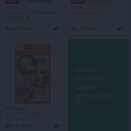
NOWA!
NOWA!
NETTO
NETTO
Temat tygodnia: Porządkowanie i
Gazetka spożywcza
organizacja 🗃️
DO ROZPOCZĘCIA 2 DNI
DO ROZPOCZĘCIA 2 DNI
10.08 - 14.08
4
10.08 - 14.08
38
Zobacz
wszystkie
gazetki
promocyjne
POLOmarket
Super HITY na weekend
OSTATNI DZIEŃ!
06.08 - 08.08
4