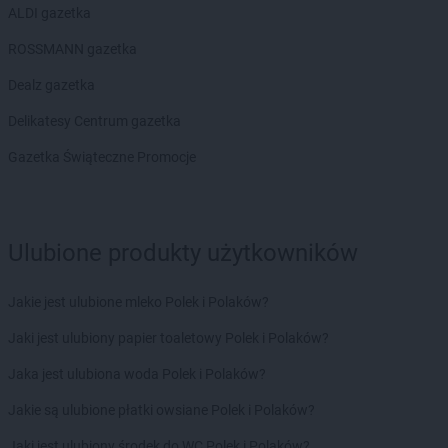
ALDI gazetka
ROSSMANN gazetka
Dealz gazetka
Delikatesy Centrum gazetka
Gazetka Świąteczne Promocje
Ulubione produkty użytkowników
Jakie jest ulubione mleko Polek i Polaków?
Jaki jest ulubiony papier toaletowy Polek i Polaków?
Jaka jest ulubiona woda Polek i Polaków?
Jakie są ulubione płatki owsiane Polek i Polaków?
Jaki jest ulubiony środek do WC Polek i Polaków?