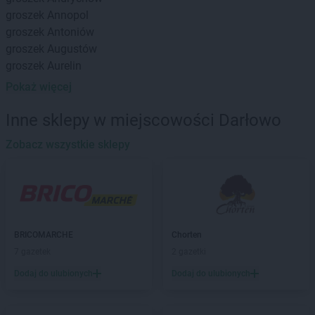
groszek
Annopol
groszek
Antoniów
groszek
Augustów
groszek
Aurelin
Pokaż więcej
groszek
Babiak
groszek
Babice
Inne sklepy w miejscowości Darłowo
groszek
Babimost
groszek
Zobacz wszystkie sklepy
Bądki
groszek
Bakałarzewo
groszek
Bałoszyce
groszek
Bandysie
groszek
Baniocha
groszek
Bańska Niżna
BRICOMARCHE
Chorten
groszek
Baranowo
7 gazetek
2 gazetki
groszek
Barciany
Dodaj do ulubionych
Dodaj do ulubionych
groszek
Barczewo
groszek
Barnim
groszek
Bartoszyce