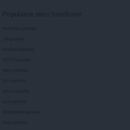
groszek
Budzisko
groszek
Budzyń
Popularne sieci handlowe
groszek
Bukowina Tatrzańska
groszek
Bukowno
Biedronka gazetka
groszek
Bychawa
groszek
Bychawka Trzecia-Kolonia
Lidl gazetka
groszek
Byczyna
Kaufland gazetka
groszek
Bydgoszcz
groszek
Bysina
PEPCO gazetka
groszek
Bysław
Netto gazetka
groszek
Bysławek
groszek
Byszwałd
Dino gazetka
groszek
Bytom
Action gazetka
groszek
Bzianka
ALDI gazetka
groszek
Cedry Małe
groszek
Cekcyn
ROSSMANN gazetka
groszek
Ceków
Dealz gazetka
groszek
Celiny