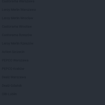
Castorama Warszawa
groszek
Bożepole Wielkie
Leroy Merlin Warszawa
groszek
Brdów
groszek
Breń Osuchowski
Leroy Merlin Wrocław
groszek
Brodnica
Castorama Wrocław
groszek
Brodnica Dolna
groszek
Brudzew
Castorama Rzeszów
groszek
Brzeg
Leroy Merlin Rzeszów
groszek
Brzeg Dolny
groszek
Brzesko
Action Szczecin
groszek
Brzeszcze
PEPCO Warszawa
groszek
Brzezie
groszek
Brzezinka
PEPCO Kraków
groszek
Brzeziny
Dealz Warszawa
groszek
Brzeźnik
groszek
Brzeźno
Dealz Gdańsk
groszek
Brzoza
OBI Lublin
groszek
Brzozie
groszek
Brzozowa Gać