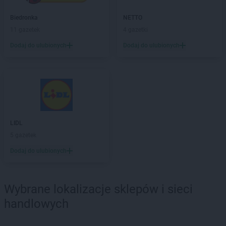
groszek
Boby-Kolonia
groszek
Biedronka
Bochnia
NETTO
groszek
11 gazetek
Bodzanów
4 gazetki
groszek
Bogate
Dodaj do ulubionych
Dodaj do ulubionych
groszek
Bogatki
groszek
Bogoria
groszek
Bogucin
groszek
Bogumiłowice
groszek
Bojanów
groszek
Bojszowy Nowe
LIDL
groszek
Bolechowice
5 gazetek
groszek
Bolesławiec
groszek
Dodaj do ulubionych
Boleszkowice
groszek
Boratyn
groszek
Borki
Wybrane lokalizacje sklepów i sieci
groszek
Borkowo Kościelne
groszek
Borówki
handlowych
groszek
Boruja
groszek
Bożacin