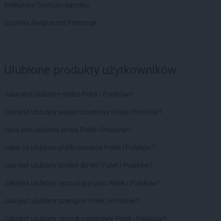
groszek
Charzewice
Delikatesy Centrum gazetka
groszek
Chełchy
Gazetka Świąteczne Promocje
groszek
Chełm
groszek
Chmiel
groszek
Chmielek
groszek
Chmielinko
Ulubione produkty użytkowników
groszek
Chmielnik
groszek
Chobrzany
Jakie jest ulubione mleko Polek i Polaków?
groszek
Chochołów
groszek
Chocz
Jaki jest ulubiony papier toaletowy Polek i Polaków?
groszek
Chodel
Jaka jest ulubiona woda Polek i Polaków?
groszek
Chodzież
groszek
Chojeniec-Kolonia
Jakie są ulubione płatki owsiane Polek i Polaków?
groszek
Chojnice
Jaki jest ulubiony środek do WC Polek i Polaków?
groszek
Chojnów
groszek
Chorki
Jaki jest ulubiony żel pod prysznic Polek i Polaków?
groszek
Chorzelów
Jaki jest ulubiony szampon Polek i Polaków?
groszek
Chorzeszów
groszek
Chorzew
Jaki jest ulubiony ręcznik papierowy Polek i Polaków?