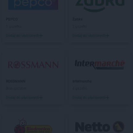
groszek
Bieniów
groszek
Bierzwienna Długa
groszek
Bierzwnica
PEPCO
Żabka
groszek
Biesiadki
1 gazetka
2 gazetki
groszek
Biłgoraj
Dodaj do ulubionych
Dodaj do ulubionych
groszek
Binino
groszek
Bircza
groszek
Biskupice
groszek
Biskupiec
groszek
Biszcza
groszek
Bisztynek
groszek
Błażkowa
ROSSMANN
Intermarche
groszek
Błażowa
Brak gazetek
4 gazetki
groszek
Błażowa Górna
Dodaj do ulubionych
Dodaj do ulubionych
groszek
Błędów
groszek
Bledzew
groszek
Błogie Szlacheckie
groszek
Bobrowiec
groszek
Bobrowniki Małe