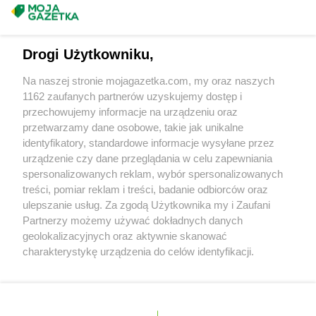
Masz sugestie lub pytania?
groszek
Czaniec
groszek
Czaplice
Napisz do nas:
support@mojagazetka.com
groszek
Czarna Białostocka
Drogi Użytkowniku,
Współpraca z nami
groszek
Czarna Woda
Na naszej stronie mojagazetka.com, my oraz naszych
groszek
Czarnia
Zobacz szczegóły
1162 zaufanych partnerów uzyskujemy dostęp i
groszek
Czarnków
Retail Radar – analiza rynku
przechowujemy informacje na urządzeniu oraz
groszek
Czarnolas
przetwarzamy dane osobowe, takie jak unikalne
groszek
Czarnówczyn
identyfikatory, standardowe informacje wysyłane przez
groszek
Czechów
Wasze ulubione produkty
urządzenie czy dane przeglądania w celu zapewniania
groszek
Czechowice-Dziedzice
spersonalizowanych reklam, wybór spersonalizowanych
groszek
Czeladź
Regulamin serwisu i polityka prywatności
treści, pomiar reklam i treści, badanie odbiorców oraz
groszek
Czerchów
ulepszanie usług. Za zgodą Użytkownika my i Zaufani
Mapa strony
groszek
Czerniejew
Partnerzy możemy używać dokładnych danych
groszek
Czersk
geolokalizacyjnych oraz aktywnie skanować
Zawsze najnowsze gazetki w naszej
Wszystkie miasta z lokalizacjami sklepów
charakterystykę urządzenia do celów identyfikacji.
groszek
Czerwin
Ponieważ cenimy Twoją prywatność, prosimy o zgodę na
aplikacji
groszek
Czerwonak
korzystanie z tych technologii poprzez kliknięcie
groszek
Czerwonka
„Akceptuję”. Zgoda jest dobrowolna i zawsze możesz ją
groszek
Częstkowo
+ 1,5 mln zadowolonych kupujących
zmienić/wycofać klikając przycisk ustawień prywatności