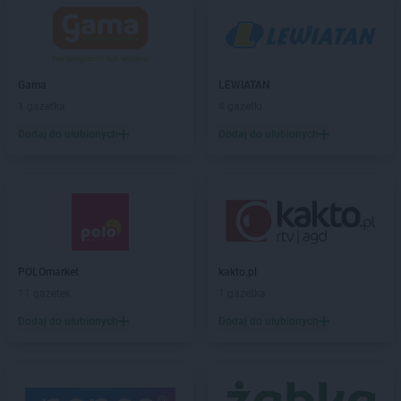
groszek
Bażanówka
groszek
Będzin
groszek
Bełk
groszek
Bełżec
Gama
LEWIATAN
groszek
Bemowizna
1 gazetka
4 gazetki
groszek
Berezka
Dodaj do ulubionych
Dodaj do ulubionych
groszek
Biała
groszek
Biała Podlaska
groszek
Białoboki
groszek
Białobrzeg
groszek
Białochowo
groszek
Biały Dunajec
POLOmarket
kakto.pl
groszek
Białystok
11 gazetek
1 gazetka
groszek
Biardy
groszek
Biejkowska Wola
Dodaj do ulubionych
Dodaj do ulubionych
groszek
Bielcza
groszek
Bieliniec
groszek
Bielsko-Biała