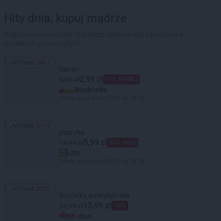
Hity dnia, kupuj mądrze
Codziennie pomożemy Ci znaleźć ciekawe hity zakupowe w
gazetkach promocyjnych
Trend:
3401
Trend: 3401
banan
2,99 zł
6,99 zł
57% TANIEJ
Biedronka
Oferta ważna od 07.08 do 08.08
Trend:
3119
Trend: 3119
papryka
5,99 zł
12,99 zł
53% taniej
LIDL
Oferta ważna od 06.08 do 08.08
Trend:
3022
Trend: 3022
Borówka amerykańska
15,99 zł
24,99 zł
-36%
dino