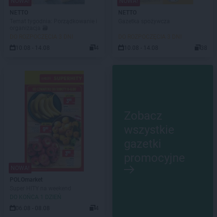
NOWA!
NOWA!
NETTO
NETTO
Temat tygodnia: Porządkowanie i
Gazetka spożywcza
organizacja 🗃️
DO ROZPOCZĘCIA 3 DNI
DO ROZPOCZĘCIA 3 DNI
10.08 - 14.08
4
10.08 - 14.08
38
Zobacz
wszystkie
gazetki
promocyjne
NOWA!
POLOmarket
Super HITY na weekend
DO KOŃCA 1 DZIEŃ
06.08 - 08.08
4