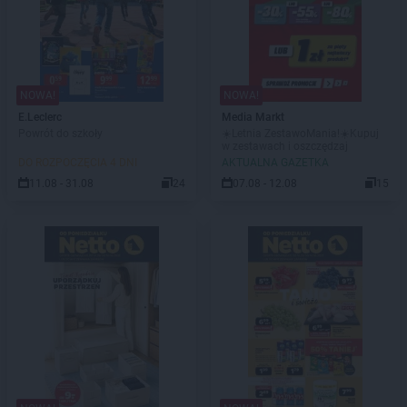
NOWA!
NOWA!
E.Leclerc
Media Markt
Powrót do szkoły
☀️Letnia ZestawoMania!☀️Kupuj
w zestawach i oszczędzaj
DO ROZPOCZĘCIA 4 DNI
AKTUALNA GAZETKA
11.08 - 31.08
24
07.08 - 12.08
15