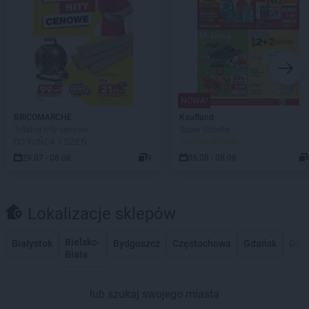
NOWA!
BRICOMARCHE
Kaufland
Totalne hity cenowe
Super Sobota
DO KOŃCA 1 DZIEŃ
JUŻ OD JUTRA!
29.07 - 08.08
9
08.08 - 08.08
Lokalizacje sklepów
Bielsko-
Białystok
Bydgoszcz
Częstochowa
Gdańsk
Gdy
Biała
lub szukaj swojego miasta