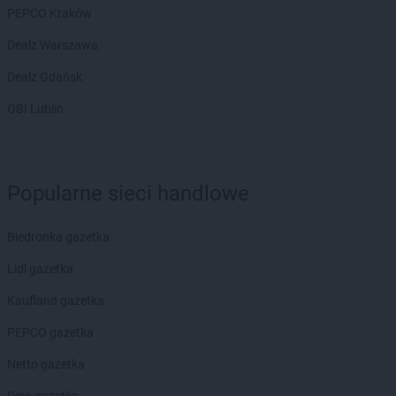
PEPCO Kraków
Dealz Warszawa
Dealz Gdańsk
OBI Lublin
Popularne sieci handlowe
Biedronka gazetka
Lidl gazetka
Kaufland gazetka
PEPCO gazetka
Netto gazetka
Dino gazetka