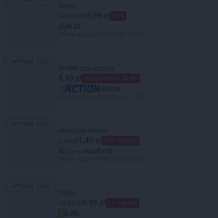
Trend: 2664
Persil
16,99 zł
34,99 zł
-51%
ALDI
Oferta ważna od 05.08 do 08.08
Trend:
2462
Trend: 2462
środek czyszczący
5,99 zł
Niższa cena z 30 dni
Action
Oferta ważna od 05.08 do 11.08
Trend:
2449
Trend: 2449
marchew młoda
1,49 zł
3,99 zł
62% TANIEJ!
Kaufland
Oferta ważna od 06.08 do 08.08
Trend:
2424
Trend: 2424
Kurki
9,99 zł
19,99 zł
1 + 1 gratis
LIDL