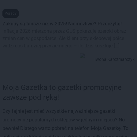
Porady
Zakupy są tańsze niż w 2025! Niemożliwe? Przeczytaj!
Inflacja 2026 mierzona przez GUS pokazuje szeroki obraz
zmian cen w gospodarce. Ale klient przy sklepowej półce
widzi coś bardziej przyziemnego – ile dziś kosztuje […]
Iwona Karczmarczyk
Moja Gazetka to gazetki promocyjne
zawsze pod ręką!
Czy fajnie jest mieć wszystkie najważniejsze gazetki
promocyjne popularnych sklepów w jednym miejscu? No
pewnie! Dlatego warto pobrać na telefon Moją Gazetkę. To
aplikacja, w której znajdziesz aktualne gazetki promocyjne