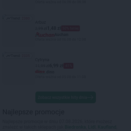
Oferta ważna od 06.08 do 08.08
Trend:
2380
Trend: 2380
Arbuz
1,48 zł
2,99 zł
50% taniej
Auchan
Oferta ważna od 06.08 do 12.08
Trend:
2335
Trend: 2335
Cytryna
6,99 zł
11,99 zł
-41%
dino
Oferta ważna od 05.08 do 11.08
Zobacz wszystkie hity dnia
Najlepsze promocje
Najlepsze promocje w dniu 07.08.2026, które możesz
znaleźć w takich sklepach jak
Biedronka
,
Lidl
,
Kaufland
,