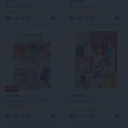
NETTO
Biedronka
Gazetka spożywcza
Hity i inspiracje
DO KOŃCA 1 DZIEŃ
DO ROZPOCZĘCIA 3 DNI
03.08 - 08.08
37
10.08 - 22.08
44
NOWA!
E.Leclerc
Kaufland
Wybór w dobrej cenie - oferta
Wyprawka z klasą
rozszerzona
DO ROZPOCZĘCIA 4 DNI
AKTUALNA GAZETKA
11.08 - 22.08
24
30.07 - 11.08
36