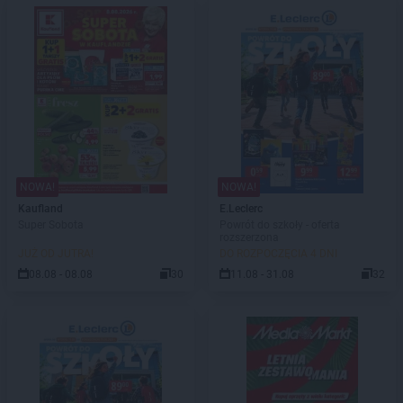
NOWA!
NOWA!
Kaufland
E.Leclerc
Super Sobota
Powrót do szkoły - oferta
rozszerzona
JUŻ OD JUTRA!
DO ROZPOCZĘCIA 4 DNI
08.08 - 08.08
30
11.08 - 31.08
32