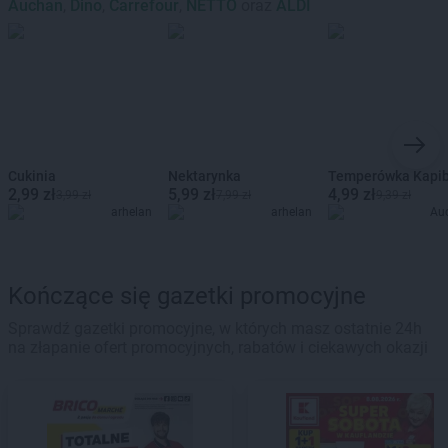
Auchan
,
Dino
,
Carrefour
,
NETTO
oraz
ALDI
Cukinia
Nektarynka
Temperówka Kapi
2,99 zł
5,99 zł
4,99 zł
3,99 zł
7,99 zł
9,39 zł
arhelan
arhelan
Au
Kończące się gazetki promocyjne
Sprawdź gazetki promocyjne, w których masz ostatnie 24h
na złapanie ofert promocyjnych, rabatów i ciekawych okazji