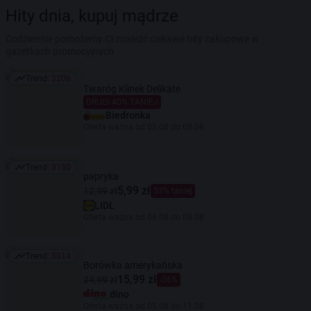
Hity dnia, kupuj mądrze
Codziennie pomożemy Ci znaleźć ciekawe hity zakupowe w
gazetkach promocyjnych
Trend:
3206
Trend: 3206
Twaróg Klinek Delikate
DRUGI 40% TANIEJ
Biedronka
Oferta ważna od 03.08 do 08.08
Trend:
3150
Trend: 3150
papryka
5,99 zł
12,99 zł
53% taniej
LIDL
Oferta ważna od 06.08 do 08.08
Trend:
3014
Trend: 3014
Borówka amerykańska
15,99 zł
24,99 zł
-36%
dino
Oferta ważna od 05.08 do 11.08