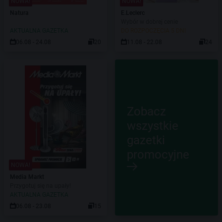
NOWA!
NOWA!
Natura
E.Leclerc
Wybór w dobrej cenie
AKTUALNA GAZETKA
DO ROZPOCZĘCIA 5 DNI
06.08 - 24.08
20
11.08 - 22.08
24
Zobacz
wszystkie
gazetki
promocyjne
NOWA!
Media Markt
Przygotuj się na upały!
AKTUALNA GAZETKA
06.08 - 23.08
15