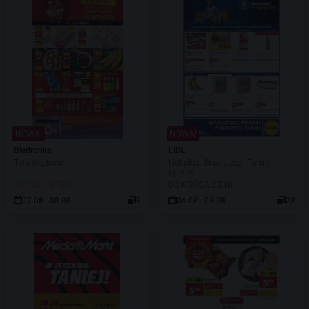
NOWA!
NOWA!
Biedronka
LIDL
Tani weekend
Lidl plus. Skanujesz - To się
opłaca
JUŻ OD JUTRA!
DO KOŃCA 2 DNI
07.08 - 08.08
3
06.08 - 08.08
28