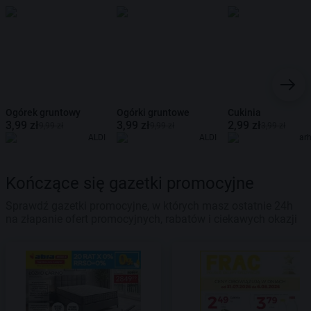
Ogórek gruntowy
Ogórki gruntowe
Cukinia
3,99 zł
3,99 zł
2,99 zł
9,99 zł
9,99 zł
3,99 zł
ALDI
ALDI
ar
Kończące się gazetki promocyjne
Sprawdź gazetki promocyjne, w których masz ostatnie 24h
na złapanie ofert promocyjnych, rabatów i ciekawych okazji