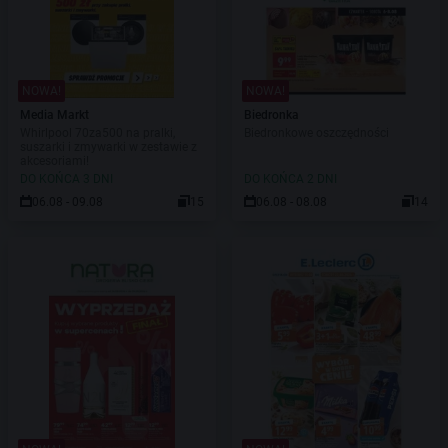
NOWA!
NOWA!
Media Markt
Biedronka
Whirlpool 70za500 na pralki,
Biedronkowe oszczędności
suszarki i zmywarki w zestawie z
akcesoriami!
DO KOŃCA 3 DNI
DO KOŃCA 2 DNI
06.08 - 09.08
15
06.08 - 08.08
14