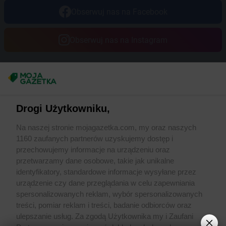
Obserwuj nas na Facebook
Obserwuj nas na Instagram
Masz sugestie lub pytania?
Napisz do nas:
support@mojagazetka.com
Drogi Użytkowniku,
Współpraca z nami
Na naszej stronie mojagazetka.com, my oraz naszych
Zobacz szczegóły
1160 zaufanych partnerów uzyskujemy dostęp i
Retail Radar – analiza rynku
przechowujemy informacje na urządzeniu oraz
przetwarzamy dane osobowe, takie jak unikalne
identyfikatory, standardowe informacje wysyłane przez
Wasze ulubione produkty
urządzenie czy dane przeglądania w celu zapewniania
spersonalizowanych reklam, wybór spersonalizowanych
Regulamin serwisu i polityka prywatności
treści, pomiar reklam i treści, badanie odbiorców oraz
ulepszanie usług. Za zgodą Użytkownika my i Zaufani
Mapa strony