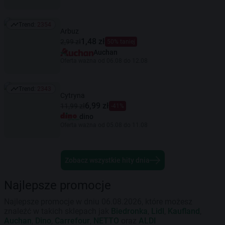
Trend:
2354
Trend: 2354
Arbuz
1,48 zł
2,99 zł
50% taniej
Auchan
Oferta ważna od 06.08 do 12.08
Trend:
2343
Trend: 2343
Cytryna
6,99 zł
11,99 zł
-41%
dino
Oferta ważna od 05.08 do 11.08
Zobacz wszystkie hity dnia
Najlepsze promocje
Najlepsze promocje w dniu 06.08.2026, które możesz
znaleźć w takich sklepach jak
Biedronka
,
Lidl
,
Kaufland
,
Auchan
,
Dino
,
Carrefour
,
NETTO
oraz
ALDI