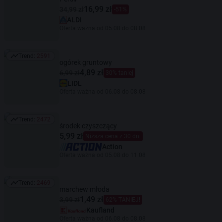
16,99 zł
34,99 zł
-51%
ALDI
Oferta ważna od 05.08 do 08.08
Trend:
2591
Trend: 2591
ogórek gruntowy
4,89 zł
6,99 zł
30% taniej
LIDL
Oferta ważna od 06.08 do 08.08
Trend:
2472
Trend: 2472
środek czyszczący
5,99 zł
Niższa cena z 30 dni
Action
Oferta ważna od 05.08 do 11.08
Trend:
2469
Trend: 2469
marchew młoda
1,49 zł
3,99 zł
62% TANIEJ!
Kaufland
Oferta ważna od 06.08 do 08.08