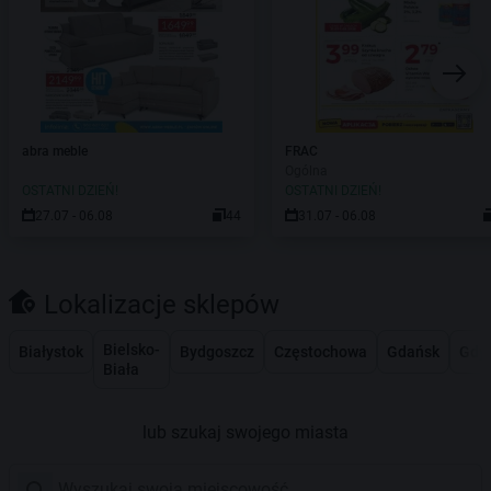
abra meble
FRAC
Ogólna
OSTATNI DZIEŃ!
OSTATNI DZIEŃ!
27.07 - 06.08
44
31.07 - 06.08
Lokalizacje sklepów
Bielsko-
Białystok
Bydgoszcz
Częstochowa
Gdańsk
Gdy
Biała
lub szukaj swojego miasta