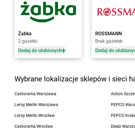
groszek
Celiny
groszek
Chojeniec-K
groszek
Charzewice
groszek
Chojnice
groszek
Chełchy
groszek
Chojnów
groszek
Chełm
groszek
Chorki
groszek
Chmiel
groszek
Chorzelów
Żabka
ROSSMANN
groszek
Chmielek
groszek
Chorzeszów
2 gazetki
Brak gazetek
groszek
Chmielinko
groszek
Chorzew
Dodaj do ulubionych
Dodaj do ulubiony
groszek
Chmielnik
groszek
Chorzów
groszek
Chobrzany
groszek
Chroberz
groszek
Chochołów
groszek
Chrusty
Wybrane lokalizacje sklepów i sieci 
groszek
Ćwiklice
groszek
Dąbie
groszek
Dębica
Castorama Warszawa
Action Szcze
groszek
Dąbrowa
groszek
Dębie
groszek
Leroy Merlin Warszawa
Dąbrowa Białostocka
groszek
Dęblin
PEPCO War
groszek
Dąbrowa Górnicza
groszek
Dębno
Leroy Merlin Wrocław
PEPCO Krak
groszek
Dąbrowa Rzeczycka
groszek
Dębogóra
groszek
Castorama Wrocław
Dąbrowa Tarnowska
groszek
Debrzno
Dealz Wars
groszek
Dąbrówka
groszek
Dereczanka