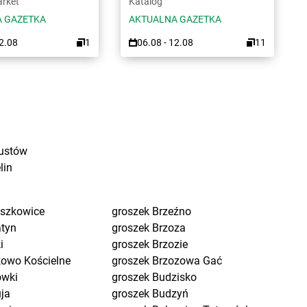
arket
Katalog
 GAZETKA
AKTUALNA GAZETKA
12.08
1
06.08 - 12.08
11
ustów
lin
eszkowice
groszek
Brzeźno
atyn
groszek
Brzoza
i
groszek
Brzozie
kowo Kościelne
groszek
Brzozowa Gać
ówki
groszek
Budzisko
uja
groszek
Budzyń