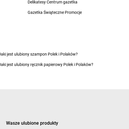
Delikatesy Centrum gazetka
ycim
groszek
Dzietrzychowo
eczno
Gazetka Świąteczne Promocje
groszek
Dziewkowice
kozy
ągówka
cowa
groszek
Furmany
Jaki jest ulubiony szampon Polek i Polaków?
dek
dman
Jaki jest ulubiony ręcznik papierowy Polek i Polaków?
twica
groszek
Grodzisk Wielkopolski
zczanowo
groszek
Grodzisko
zczyn
groszek
Gromnik
ino
groszek
Gromoty
dowo
groszek
Gronków
bica
groszek
GROSZEK
bina
groszek
Groszki
Wasze ulubione produkty
bno
groszek
Grudziądz