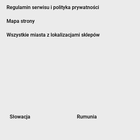
bowiec
groszek
Grupa
Regulamin serwisu i polityka prywatności
bownica Starzeńska
groszek
Grybów
bowo Kościerskie
groszek
Gryfino
Mapa strony
bowo Królewskie
groszek
Grzebienisko
bowska Wola
groszek
Grzęska
Wszystkie miasta z lokalizacjami sklepów
pice
groszek
Grzybiny
bocice
groszek
Gudowo
bów
groszek
Gulbiny
lice
groszek
Gutanów
dek nad Dunajcem
groszek
Gwiździny
dki
groszek
Gwoźnica Górna
bieszów
groszek
Huta Krzeszowska
ko
groszek
Hutka
a
groszek
Hyżne
owa
groszek
Izbica
Słowacja
Rumunia
nicz
groszek
Izbiska
icz-Zdrój