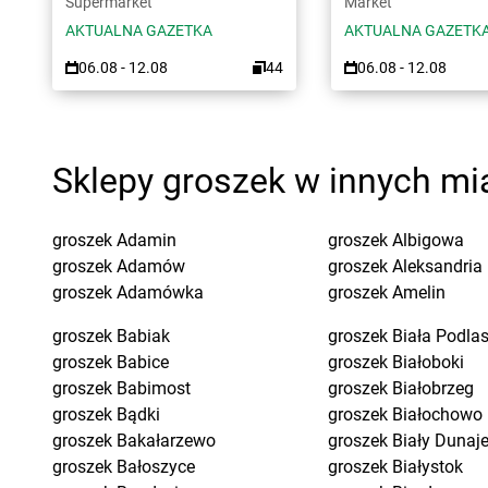
Supermarket
Market
AKTUALNA GAZETKA
AKTUALNA GAZETK
06.08 - 12.08
44
06.08 - 12.08
Sklepy groszek w innych mi
groszek
Adamin
groszek
Albigowa
groszek
Adamów
groszek
Aleksandria
groszek
Adamówka
groszek
Amelin
groszek
Babiak
groszek
Biała Podla
groszek
Babice
groszek
Białoboki
groszek
Babimost
groszek
Białobrzeg
groszek
Bądki
groszek
Białochowo
groszek
Bakałarzewo
groszek
Biały Dunaj
groszek
Bałoszyce
groszek
Białystok