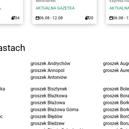
Minimarket
Express m
A
AKTUALNA GAZETKA
AKTUALNA
34
06.08 - 12.08
20
06.08 - 
astach
groszek
Andrychów
groszek
Aug
groszek
Annopol
groszek
Aure
groszek
Antoniów
ska
groszek
Bisztynek
groszek
Bol
groszek
Błażkowa
groszek
Bor
groszek
Błażowa
groszek
Bork
groszek
Błażowa Górna
groszek
Bor
ec
groszek
Błędów
groszek
Bor
groszek
Bledzew
groszek
Bor