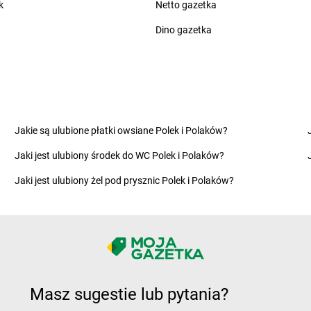
k
Netto gazetka
groszek
Dolina
groszek
Drz
na
groszek
Doły
Dino gazetka
groszek
Dub
groszek
Domaszewnica
groszek
Dwi
groszek
Domaszno
groszek
Dyl
groszek
Frampol
groszek
Fry
Jakie są ulubione płatki owsiane Polek i Polaków?
groszek
Franciszków
groszek
Fry
groszek
Frednowy
groszek
Fry
Jaki jest ulubiony środek do WC Polek i Polaków?
groszek
Goleńsko
groszek
Gos
Jaki jest ulubiony żel pod prysznic Polek i Polaków?
groszek
Golesze Duże
groszek
Gos
groszek
Goleszów
groszek
Gos
groszek
Golina
groszek
Gow
groszek
Golub-Dobrzyń
groszek
Goz
groszek
Gołymin-Ośrodek
groszek
Gra
groszek
Góra Puławska
groszek
Gra
Masz sugestie lub pytania?
groszek
Góra Ropczycka
groszek
Gra