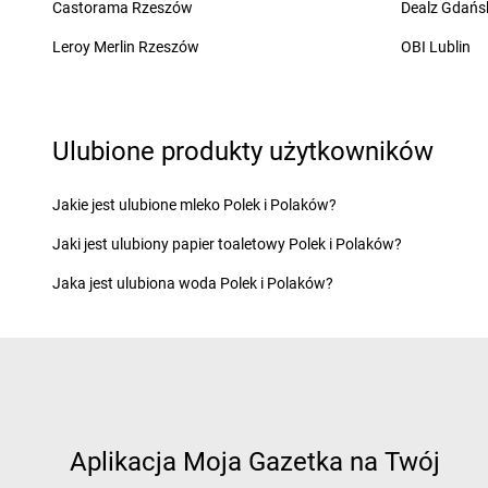
Castorama Rzeszów
Dealz Gdańs
groszek
Daleszyce
groszek
Długie
groszek
Leroy Merlin Rzeszów
Daleszynek
groszek
Dłużyna Dol
OBI Lublin
groszek
Dalewice
groszek
Dobczyce
groszek
Dawidy
groszek
Dobra
groszek
Elbląg
groszek
Ełk
Ulubione produkty użytkowników
groszek
Fajsławice
groszek
Florczaki
Jakie jest ulubione mleko Polek i Polaków?
groszek
Fałków
groszek
Frącki
groszek
Filipów
groszek
Frączki
Jaki jest ulubiony papier toaletowy Polek i Polaków?
groszek
Gąbin
groszek
Giżycko
Jaka jest ulubiona woda Polek i Polaków?
groszek
Gać
groszek
Ględy
groszek
Gągolin Południowy
groszek
Glinki
groszek
Gałczewo
groszek
Glinojeck
groszek
Gałdowo
groszek
Glińsk
groszek
Gałowo
groszek
Gliwice
groszek
Garbno
groszek
Głogów
Aplikacja Moja Gazetka na Twój
groszek
Garbów
groszek
Głojsce