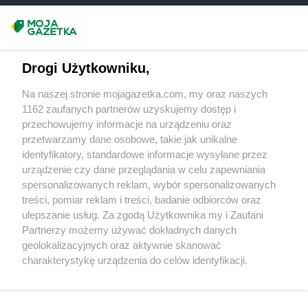
Masz sugestie lub pytania?
Napisz do nas:
support@mojagazetka.com
Drogi Użytkowniku,
Współpraca z nami
Na naszej stronie mojagazetka.com, my oraz naszych
Zobacz szczegóły
1162 zaufanych partnerów uzyskujemy dostęp i
Retail Radar – analiza rynku
przechowujemy informacje na urządzeniu oraz
przetwarzamy dane osobowe, takie jak unikalne
identyfikatory, standardowe informacje wysyłane przez
Wasze ulubione produkty
urządzenie czy dane przeglądania w celu zapewniania
spersonalizowanych reklam, wybór spersonalizowanych
Regulamin serwisu i polityka prywatności
treści, pomiar reklam i treści, badanie odbiorców oraz
ulepszanie usług. Za zgodą Użytkownika my i Zaufani
Mapa strony
Partnerzy możemy używać dokładnych danych
geolokalizacyjnych oraz aktywnie skanować
Zawsze najnowsze gazetki w naszej
Wszystkie miasta z lokalizacjami sklepów
charakterystykę urządzenia do celów identyfikacji.
Ponieważ cenimy Twoją prywatność, prosimy o zgodę na
aplikacji
korzystanie z tych technologii poprzez kliknięcie
„Akceptuję”. Zgoda jest dobrowolna i zawsze możesz ją