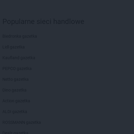
Popularne sieci handlowe
Biedronka gazetka
Lidl gazetka
Kaufland gazetka
PEPCO gazetka
Netto gazetka
Dino gazetka
Action gazetka
ALDI gazetka
ROSSMANN gazetka
Dealz gazetka