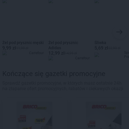
Żel pod prysznic męski
Żel pod prysznic
Śliwka
9,99 zł
5,69 zł
Adidas
11,99 zł
22,90 zł
12,99 zł
Sp
Carrefour
14,99 zł
Pr
Carrefour
Kończące się gazetki promocyjne
Sprawdź gazetki promocyjne, w których masz ostatnie 24h
na złapanie ofert promocyjnych, rabatów i ciekawych okazji