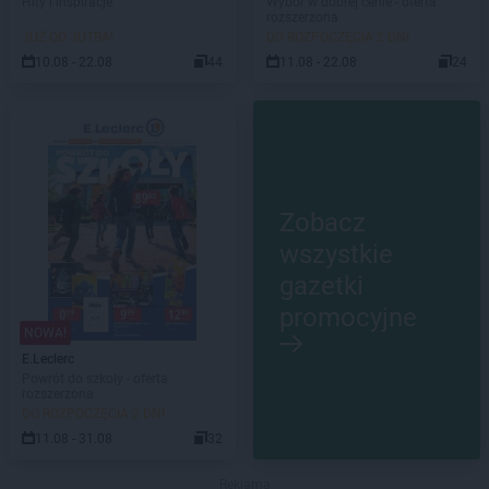
Hity i inspiracje
Wybór w dobrej cenie - oferta
rozszerzona
JUŻ OD JUTRA!
DO ROZPOCZĘCIA 2 DNI
10.08 - 22.08
44
11.08 - 22.08
24
Zobacz
wszystkie
gazetki
promocyjne
NOWA!
E.Leclerc
Powrót do szkoły - oferta
rozszerzona
DO ROZPOCZĘCIA 2 DNI
11.08 - 31.08
32
Reklama