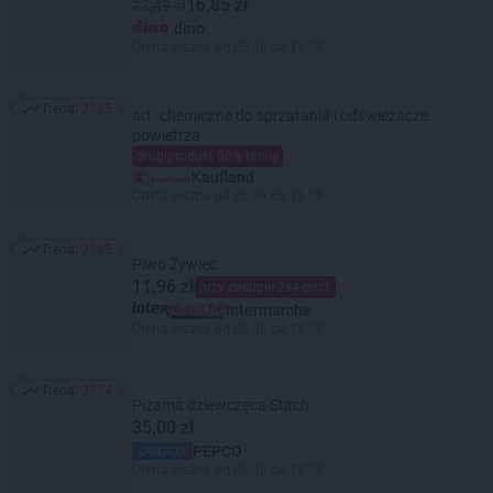
16,85 zł
23,49 zł
dino
Oferta ważna od 05.08 do 11.08
Trend:
2285
art. chemiczne do sprzątania i odświeżacze
Trend: 2285
powietrza
drugiprodukt 80% taniej
Kaufland
Oferta ważna od 06.08 do 11.08
Trend:
2285
Trend: 2285
Piwo Żywiec
11,96 zł
przy zakupie 2x4-pack
Intermarche
Oferta ważna od 06.08 do 12.08
Trend:
2274
Trend: 2274
Piżama dziewczęca Stitch
35,00 zł
PEPCO
Oferta ważna od 06.08 do 12.08