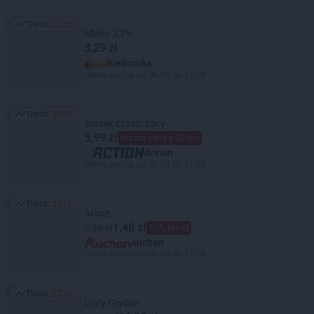
Trend:
2535
Trend: 2535
Mleko 3,2%
3,29 zł
Biedronka
Oferta ważna od 06.08 do 12.08
Trend:
2468
Trend: 2468
środek czyszczący
5,99 zł
Niższa cena z 30 dni
Action
Oferta ważna od 05.08 do 11.08
Trend:
2411
Trend: 2411
Arbuz
1,48 zł
2,99 zł
50% taniej
Auchan
Oferta ważna od 06.08 do 12.08
Trend:
2336
Trend: 2336
Lody Grycan