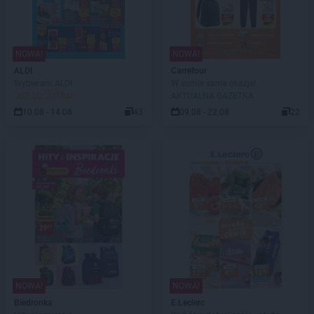
NOWA!
NOWA!
ALDI
Carrefour
Wybieram ALDI
W sumie same okazje!
JUŻ OD JUTRA!
AKTUALNA GAZETKA
10.08 - 14.08
43
09.08 - 22.08
22
NOWA!
NOWA!
Biedronka
E.Leclerc