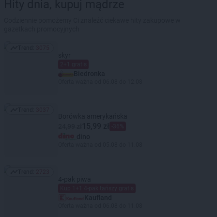
Hity dnia, kupuj mądrze
Codziennie pomożemy Ci znaleźć ciekawe hity zakupowe w
gazetkach promocyjnych
Trend:
3075
Trend: 3075
skyr
2+1 gratis
Biedronka
Oferta ważna od 06.08 do 12.08
Trend:
3037
Trend: 3037
Borówka amerykańska
15,99 zł
24,99 zł
-36%
dino
Oferta ważna od 05.08 do 11.08
Trend:
2723
Trend: 2723
4-pak piwa
Kup 1+1 4-pak tańszy gratis
Kaufland
Oferta ważna od 06.08 do 11.08