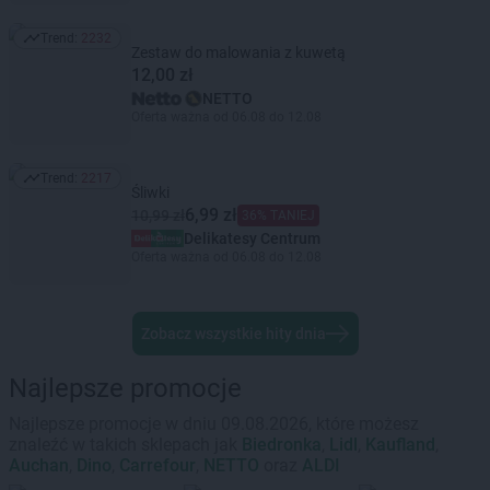
Trend:
2232
Trend: 2232
Zestaw do malowania z kuwetą
12,00 zł
NETTO
Oferta ważna od 06.08 do 12.08
Trend:
2217
Trend: 2217
Śliwki
6,99 zł
10,99 zł
36% TANIEJ
Delikatesy Centrum
Oferta ważna od 06.08 do 12.08
Zobacz wszystkie hity dnia
Najlepsze promocje
Najlepsze promocje w dniu 09.08.2026, które możesz
znaleźć w takich sklepach jak
Biedronka
,
Lidl
,
Kaufland
,
Auchan
,
Dino
,
Carrefour
,
NETTO
oraz
ALDI