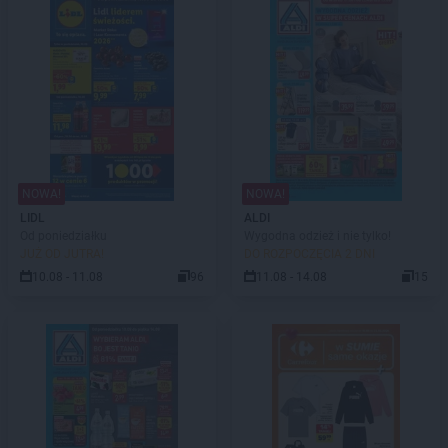
NOWA!
NOWA!
LIDL
ALDI
Od poniedziałku
Wygodna odzież i nie tylko!
JUŻ OD JUTRA!
DO ROZPOCZĘCIA 2 DNI
10.08 - 11.08
96
11.08 - 14.08
15