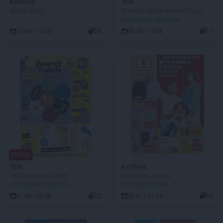
Kaufland
TEDi
Mocny Starty
Otwarcie Tedi w Nowym Targu
JUŻ OD JUTRA!
AKTUALNA GAZETKA
10.08 - 12.08
24
06.08 - 13.08
17
NOWA!
TEDi
Kaufland
Tedi Powrót do szkoły
Wyprawka z klasą
AKTUALNA GAZETKA
DO KOŃCA 2 DNI
07.08 - 15.08
22
30.07 - 11.08
36