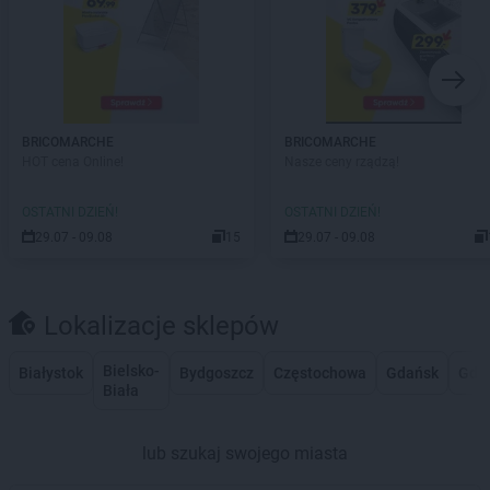
BRICOMARCHE
BRICOMARCHE
HOT cena Online!
Nasze ceny rządzą!
OSTATNI DZIEŃ!
OSTATNI DZIEŃ!
29.07 - 09.08
15
29.07 - 09.08
Lokalizacje sklepów
Bielsko-
Białystok
Bydgoszcz
Częstochowa
Gdańsk
Gdy
Biała
lub szukaj swojego miasta