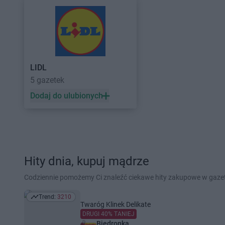
LIDL
5 gazetek
Dodaj do ulubionych
Hity dnia, kupuj mądrze
Codziennie pomożemy Ci znaleźć ciekawe hity zakupowe w gaz
Trend:
3210
Trend: 3210
Twaróg Klinek Delikate
DRUGI 40% TANIEJ
Biedronka