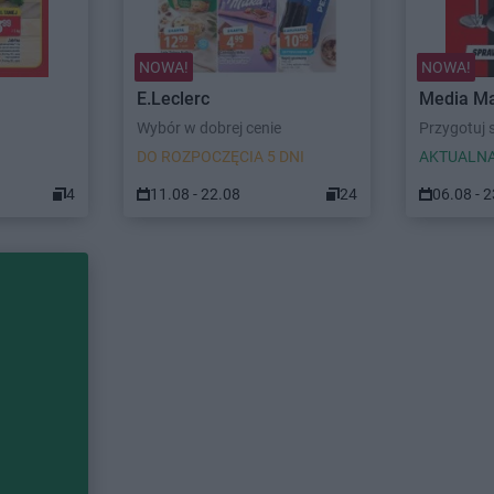
NOWA!
NOWA!
E.Leclerc
Media Ma
Wybór w dobrej cenie
Przygotuj s
DO ROZPOCZĘCIA 5 DNI
AKTUALNA
4
11.08 - 22.08
24
06.08 - 