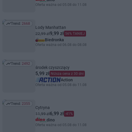
Oferta ważna od 05.08 do 11.08
Trend:
2668
Trend: 2668
Lody Manhattan
9,99 zł
22,99 zł
56% TANIEJ
Biedronka
Oferta ważna od 06.08 do 08.08
Trend:
2492
Trend: 2492
środek czyszczący
5,99 zł
Niższa cena z 30 dni
Action
Oferta ważna od 05.08 do 11.08
Trend:
2355
Trend: 2355
Cytryna
6,99 zł
11,99 zł
-41%
dino
Oferta ważna od 05.08 do 11.08