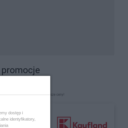
i promocje
kety. Najlepsze promocje i najniższe ceny!
emy dostęp i
lne identyfikatory,
iania