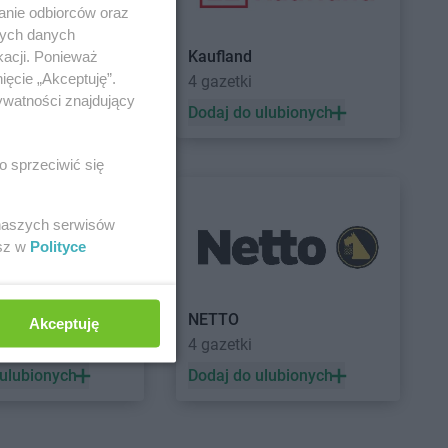
anie odbiorców oraz
nych danych
Kaufland
kacji. Ponieważ
ięcie „Akceptuję”.
a
4 gazetki
ywatności znajdujący
 ulubionych
Dodaj do ulubionych
o sprzeciwić się
 naszych serwisów
esz w
Polityce
a
NETTO
Akceptuję
ek
4 gazetki
 ulubionych
Dodaj do ulubionych