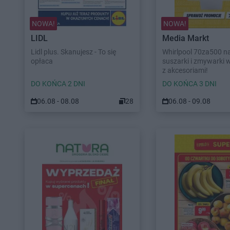
NOWA!
NOWA!
LIDL
Media Markt
Lidl plus. Skanujesz - To się
Whirlpool 70za500 na 
opłaca
suszarki i zmywarki 
z akcesoriami!
DO KOŃCA 2 DNI
DO KOŃCA 3 DNI
06.08 - 08.08
28
06.08 - 09.08