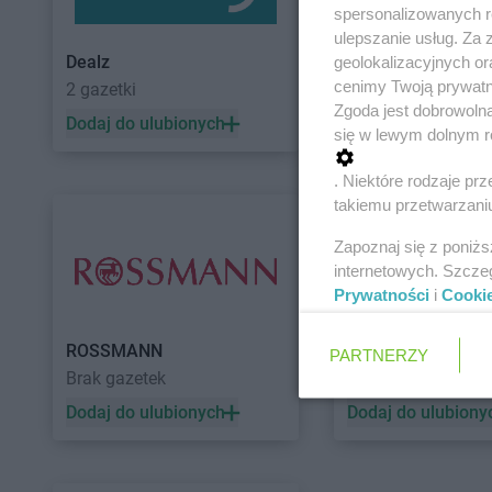
spersonalizowanych re
ulepszanie usług. Za
Dealz
POLOmarket
geolokalizacyjnych or
cenimy Twoją prywatno
2 gazetki
11 gazetek
Zgoda jest dobrowoln
Dodaj do ulubionych
Dodaj do ulubiony
się w lewym dolnym r
. Niektóre rodzaje p
takiemu przetwarzaniu
Zapoznaj się z poniż
internetowych. Szcze
Prywatności
i
Cooki
ROSSMANN
Auchan
PARTNERZY
Brak gazetek
5 gazetek
Dodaj do ulubionych
Dodaj do ulubiony