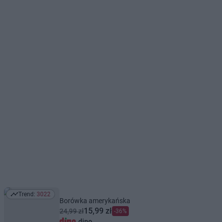
Trend:
3022
Trend: 3022
Borówka amerykańska
15,99 zł
24,99 zł
-36%
dino