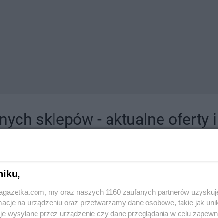
ych sklepów - aktualne oferty 
jdziesz tutaj sklepy należące do lokalnych sieci oraz duże, znane super- i hipermar
niku,
jagazetka.com, my oraz naszych 1160 zaufanych partnerów uzyskuj
cje na urządzeniu oraz przetwarzamy dane osobowe, takie jak unika
je wysyłane przez urządzenie czy dane przeglądania w celu zapewn