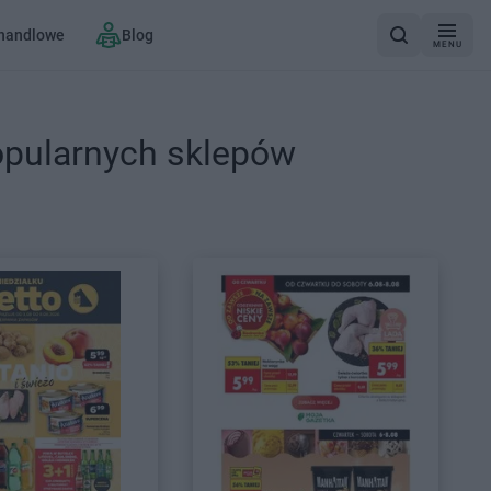
 handlowe
Blog
MENU
opularnych sklepów