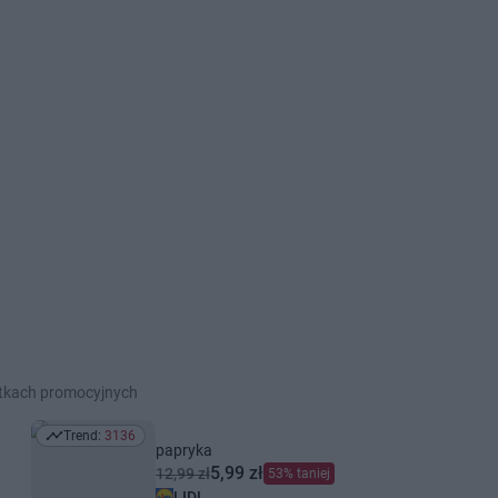
etkach promocyjnych
Trend:
3136
Trend: 3136
papryka
5,99 zł
12,99 zł
53% taniej
LIDL