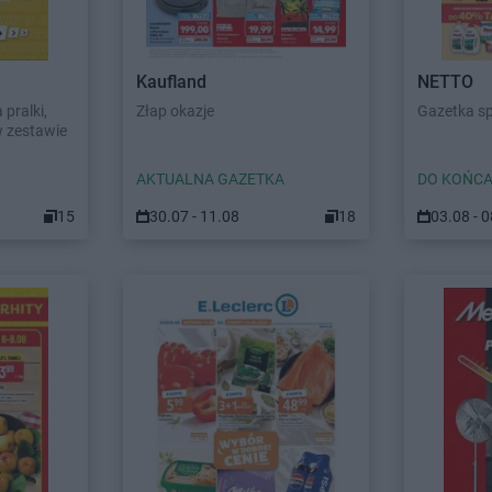
Kaufland
NETTO
pralki,
Złap okazje
Gazetka s
w zestawie
AKTUALNA GAZETKA
DO KOŃCA
15
30.07 - 11.08
18
03.08 - 