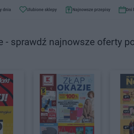
y dnia
Ulubione sklepy
Najnowsze przepisy
Dni
e - sprawdź najnowsze oferty p