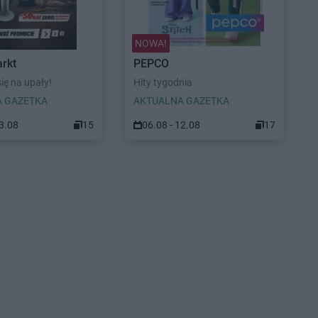
NOWA!
rkt
PEPCO
ię na upały!
Hity tygodnia
 GAZETKA
AKTUALNA GAZETKA
23.08
15
06.08 - 12.08
17