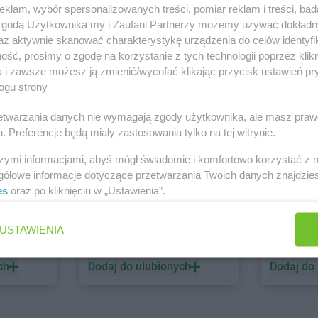
klam, wybór spersonalizowanych treści, pomiar reklam i treści, bad
 zgodą Użytkownika my i Zaufani Partnerzy możemy używać dokład
PEPCO
dino
az aktywnie skanować charakterystykę urządzenia do celów identyfi
ść, prosimy o zgodę na korzystanie z tych technologii poprzez klikn
1 gazetka
1 gazetk
a i zawsze możesz ją zmienić/wycofać klikając przycisk ustawień pr
ch
Dodaj do ulubionych
Dodaj do
ogu strony
rzetwarzania danych nie wymagają zgody użytkownika, ale masz praw
. Preferencje będą miały zastosowania tylko na tej witrynie.
szymi informacjami, abyś mógł świadomie i komfortowo korzystać z
gółowe informacje dotyczące przetwarzania Twoich danych znajdzi
es
oraz po kliknięciu w „Ustawienia”.
ALDI
Biedronk
USTAWIENIA
5 gazetek
10 gazet
ch
Dodaj do ulubionych
Dodaj do