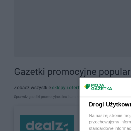
Gazetki promocyjne popularn
Zobacz wszystkie
sklepy i oferty promocyjne
Sprawdź gazetki promocyjne sieci handlowych, które działają w Polsce. Zna
Drogi Użytkow
Na naszej stronie mo
przechowujemy informa
standardowe informac