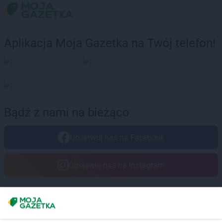
Aplikacja Moja Gazetka na Twój telefon!
Bądź z nami na bieżąco
Obserwuj nas na Facebook
Obserwuj nas na Instagram
Masz sugestie lub pytania?