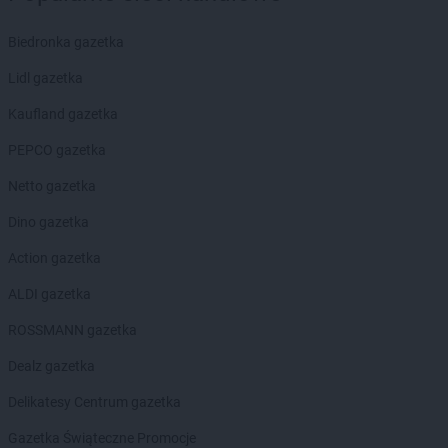
Biedronka gazetka
Lidl gazetka
Kaufland gazetka
PEPCO gazetka
Netto gazetka
Dino gazetka
Action gazetka
ALDI gazetka
ROSSMANN gazetka
Dealz gazetka
Delikatesy Centrum gazetka
Gazetka Świąteczne Promocje