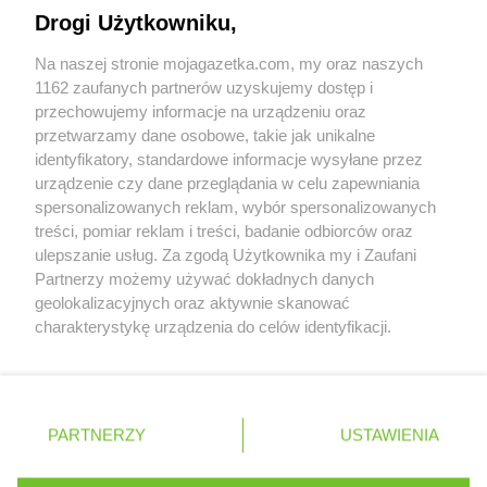
Napisz do nas:
support@mojagazetka.com
Drogi Użytkowniku,
Współpraca z nami
Na naszej stronie mojagazetka.com, my oraz naszych
Zobacz szczegóły
1162 zaufanych partnerów uzyskujemy dostęp i
Retail Radar – analiza rynku
przechowujemy informacje na urządzeniu oraz
przetwarzamy dane osobowe, takie jak unikalne
identyfikatory, standardowe informacje wysyłane przez
Wasze ulubione produkty
urządzenie czy dane przeglądania w celu zapewniania
spersonalizowanych reklam, wybór spersonalizowanych
Regulamin serwisu i polityka prywatności
treści, pomiar reklam i treści, badanie odbiorców oraz
ulepszanie usług. Za zgodą Użytkownika my i Zaufani
Mapa strony
Partnerzy możemy używać dokładnych danych
geolokalizacyjnych oraz aktywnie skanować
Zawsze najnowsze gazetki w naszej
Wszystkie miasta z lokalizacjami sklepów
charakterystykę urządzenia do celów identyfikacji.
Ponieważ cenimy Twoją prywatność, prosimy o zgodę na
aplikacji
korzystanie z tych technologii poprzez kliknięcie
„Akceptuję”. Zgoda jest dobrowolna i zawsze możesz ją
+ 1,5 mln zadowolonych kupujących
zmienić/wycofać klikając przycisk ustawień prywatności
Polska
Czechy
Ukraina
Litwa
Słowacja
Rumunia
PARTNERZY
USTAWIENIA
znajdujący się w lewym dolnym rogu strony