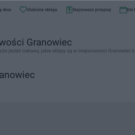
y dnia
Ulubione sklepy
Najnowsze przepisy
Dni
owości Granowiec
e jesteś ciekawy, jakie sklepy są w miejscowości Granowiec l
ranowiec