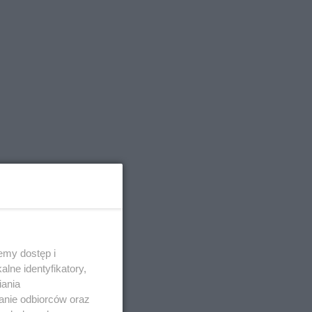
emy dostęp i
lne identyfikatory,
iania
anie odbiorców oraz