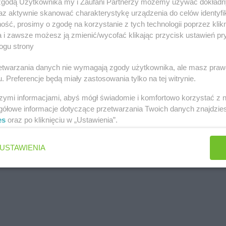
68
 zgodą Użytkownika my i Zaufani Partnerzy możemy używać dokład
az aktywnie skanować charakterystykę urządzenia do celów identyfi
ść, prosimy o zgodę na korzystanie z tych technologii poprzez klikn
Reklama
a i zawsze możesz ją zmienić/wycofać klikając przycisk ustawień pr
ogu strony
rzetwarzania danych nie wymagają zgody użytkownika, ale masz praw
. Preferencje będą miały zastosowania tylko na tej witrynie.
szymi informacjami, abyś mógł świadomie i komfortowo korzystać z
gółowe informacje dotyczące przetwarzania Twoich danych znajdzi
es
oraz po kliknięciu w „Ustawienia”.
USTAWIENIA