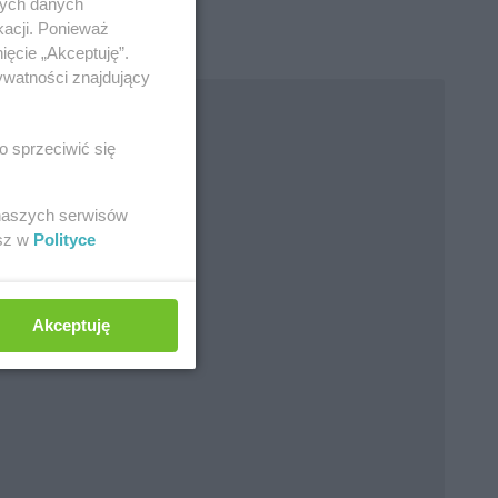
nych danych
kacji. Ponieważ
ięcie „Akceptuję”.
ywatności znajdujący
o sprzeciwić się
 naszych serwisów
esz w
Polityce
Akceptuję