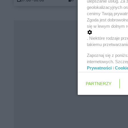
07.08 - 08.08
7
05.08 - 11.08
ulepszanie usług. Za
geolokalizacyjnych or
cenimy Twoją prywatno
Zgoda jest dobrowoln
się w lewym dolnym r
. Niektóre rodzaje p
takiemu przetwarzaniu
Zapoznaj się z poniż
internetowych. Szcze
Prywatności
i
Cooki
PARTNERZY