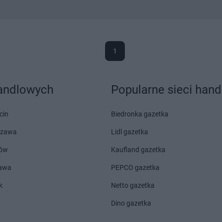
1
handlowych
Popularne sieci han
cin
Biedronka gazetka
szawa
Lidl gazetka
ów
Kaufland gazetka
zawa
PEPCO gazetka
k
Netto gazetka
Dino gazetka