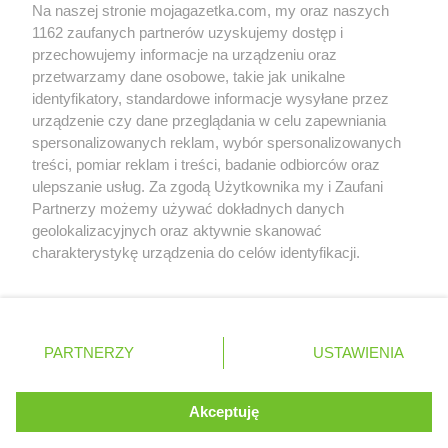
Na naszej stronie mojagazetka.com, my oraz naszych
Zobacz szczegóły
1162 zaufanych partnerów uzyskujemy dostęp i
Retail Radar – analiza rynku
przechowujemy informacje na urządzeniu oraz
przetwarzamy dane osobowe, takie jak unikalne
identyfikatory, standardowe informacje wysyłane przez
Wasze ulubione produkty
urządzenie czy dane przeglądania w celu zapewniania
spersonalizowanych reklam, wybór spersonalizowanych
Regulamin serwisu i polityka prywatności
treści, pomiar reklam i treści, badanie odbiorców oraz
ulepszanie usług. Za zgodą Użytkownika my i Zaufani
Mapa strony
Partnerzy możemy używać dokładnych danych
geolokalizacyjnych oraz aktywnie skanować
Zawsze najnowsze gazetki w naszej
Wszystkie miasta z lokalizacjami sklepów
charakterystykę urządzenia do celów identyfikacji.
Ponieważ cenimy Twoją prywatność, prosimy o zgodę na
aplikacji
korzystanie z tych technologii poprzez kliknięcie
„Akceptuję”. Zgoda jest dobrowolna i zawsze możesz ją
+ 1,5 mln zadowolonych kupujących
zmienić/wycofać klikając przycisk ustawień prywatności
Polska
Czechy
Ukraina
Litwa
Słowacja
Rumunia
PARTNERZY
USTAWIENIA
znajdujący się w lewym dolnym rogu strony
. Niektóre rodzaje przetwarzania danych nie wymagają
Akceptuję
zgody użytkownika, ale masz prawo sprzeciwić się
©
2026
Moja Gazetka Sp. z o.o.