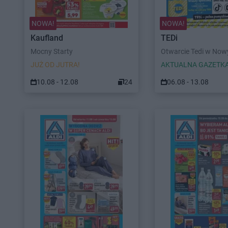
NOWA!
NOWA!
Kaufland
TEDi
Mocny Starty
Otwarcie Tedi w No
JUŻ OD JUTRA!
AKTUALNA GAZETK
10.08 - 12.08
24
06.08 - 13.08