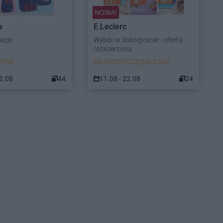
NOWA!
a
E.Leclerc
racje
Wybór w dobrej cenie - oferta
rozszerzona
TRA!
DO ROZPOCZĘCIA 2 DNI
22.08
44
11.08 - 22.08
24