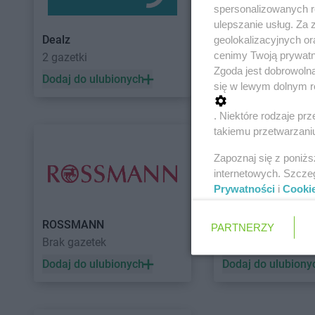
spersonalizowanych re
ulepszanie usług. Za
Dealz
POLOmarket
geolokalizacyjnych or
cenimy Twoją prywatno
2 gazetki
10 gazetek
Zgoda jest dobrowoln
Dodaj do ulubionych
Dodaj do ulubiony
się w lewym dolnym r
. Niektóre rodzaje p
takiemu przetwarzaniu
Zapoznaj się z poniż
internetowych. Szcze
Prywatności
i
Cooki
ROSSMANN
Auchan
PARTNERZY
Brak gazetek
5 gazetek
Dodaj do ulubionych
Dodaj do ulubiony