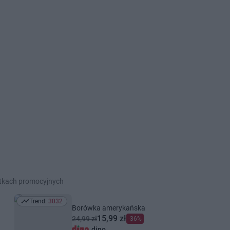
etkach promocyjnych
Trend:
3032
Trend: 3032
Borówka amerykańska
15,99 zł
24,99 zł
-36%
dino