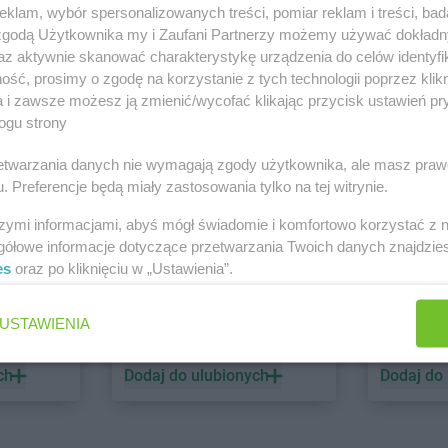
klam, wybór spersonalizowanych treści, pomiar reklam i treści, bad
 zgodą Użytkownika my i Zaufani Partnerzy możemy używać dokład
PEPCO
dino
az aktywnie skanować charakterystykę urządzenia do celów identyfi
ść, prosimy o zgodę na korzystanie z tych technologii poprzez klikn
1 gazetka
1 gazetk
a i zawsze możesz ją zmienić/wycofać klikając przycisk ustawień pr
ch
Dodaj do ulubionych
Dodaj do
ogu strony
rzetwarzania danych nie wymagają zgody użytkownika, ale masz praw
. Preferencje będą miały zastosowania tylko na tej witrynie.
szymi informacjami, abyś mógł świadomie i komfortowo korzystać z
gółowe informacje dotyczące przetwarzania Twoich danych znajdzi
es
oraz po kliknięciu w „Ustawienia”.
ALDI
Biedronk
USTAWIENIA
2 gazetki
7 gazetek
ch
Dodaj do ulubionych
Dodaj do