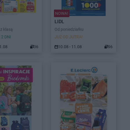
NOWA!
LIDL
z klasą
Od poniedziałku
 2 DNI
JUŻ OD JUTRA!
11.08
36
10.08 - 11.08
96