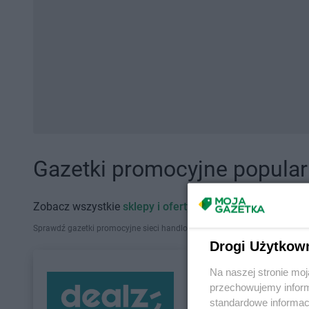
Gazetki promocyjne popularn
Zobacz wszystkie
sklepy i oferty promocyjne
Sprawdź gazetki promocyjne sieci handlowych, które działają w Polsce. Zna
Drogi Użytkow
Na naszej stronie mo
przechowujemy informa
standardowe informac