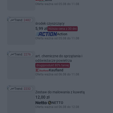
Oferta ważna od 05.08 do 11.08
Trend:
2482
Trend: 2482
środek czyszczący
5,99 zł
Niższa cena z 30 dni
Action
Oferta ważna od 05.08 do 11.08
Trend:
2276
art. chemiczne do sprzątania i
Trend: 2276
odświeżacze powietrza
drugiprodukt 80% taniej
Kaufland
Oferta ważna od 06.08 do 11.08
Trend:
2232
Trend: 2232
Zestaw do malowania z kuwetą
12,00 zł
NETTO
Oferta ważna od 06.08 do 12.08