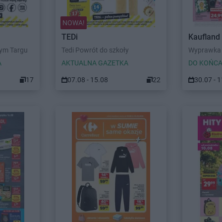
NOWA!
TEDi
Kaufland
wym Targu
Tedi Powrót do szkoły
Wyprawka 
A
AKTUALNA GAZETKA
DO KOŃCA
17
07.08 - 15.08
22
30.07 - 