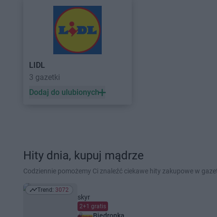
LIDL
3 gazetki
Dodaj do ulubionych
Hity dnia, kupuj mądrze
Codziennie pomożemy Ci znaleźć ciekawe hity zakupowe w gaz
Trend:
3072
Trend: 3072
skyr
2+1 gratis
Biedronka