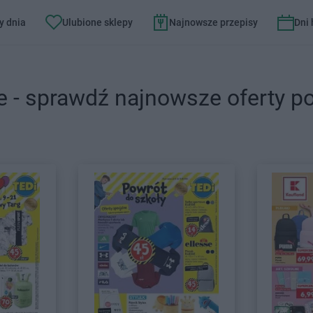
y dnia
Ulubione sklepy
Najnowsze przepisy
Dni
e - sprawdź najnowsze oferty p