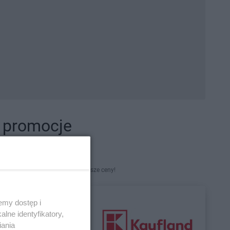
i promocje
kety. Najlepsze promocje i najniższe ceny!
emy dostęp i
lne identyfikatory,
iania