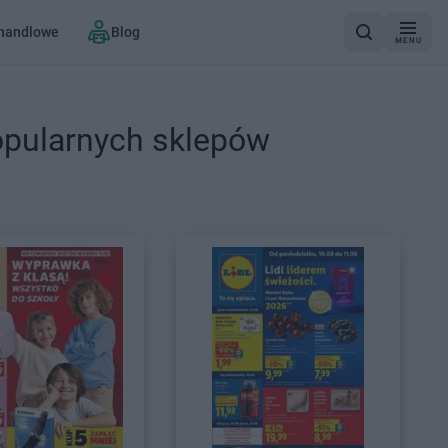
 handlowe
Blog
MENU
opularnych sklepów