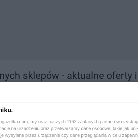
ych sklepów - aktualne oferty 
jdziesz tutaj sklepy należące do lokalnych sieci oraz duże, znane super- i hipermar
niku,
jagazetka.com, my oraz naszych 1162 zaufanych partnerów uzyskuj
cje na urządzeniu oraz przetwarzamy dane osobowe, takie jak unika
je wysyłane przez urządzenie czy dane przeglądania w celu zapewn