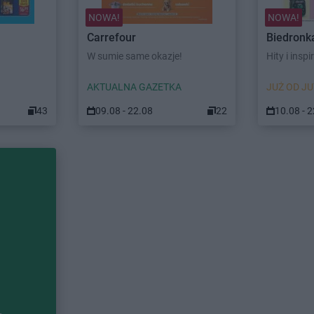
NOWA!
NOWA!
Carrefour
Biedronk
W sumie same okazje!
Hity i inspi
AKTUALNA GAZETKA
JUŻ OD JU
43
09.08 - 22.08
22
10.08 - 