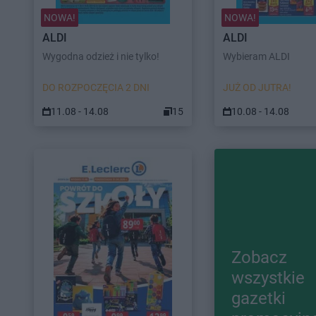
NOWA!
NOWA!
ALDI
ALDI
Wygodna odzież i nie tylko!
Wybieram ALDI
DO ROZPOCZĘCIA 2 DNI
JUŻ OD JUTRA!
11.08 - 14.08
15
10.08 - 14.08
Zobacz
wszystkie
gazetki