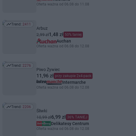
Oferta ważna od 06.08 do 11.08
Trend:
2411
Trend: 2411
Arbuz
1,48 zł
2,99 zł
50% taniej
Auchan
Oferta ważna od 06.08 do 12.08
Trend:
2276
Trend: 2276
Piwo Żywiec
11,96 zł
przy zakupie 2x4-pack
Intermarche
Oferta ważna od 06.08 do 12.08
Trend:
2206
Trend: 2206
Śliwki
6,99 zł
10,99 zł
36% TANIEJ
Delikatesy Centrum
Oferta ważna od 06.08 do 12.08