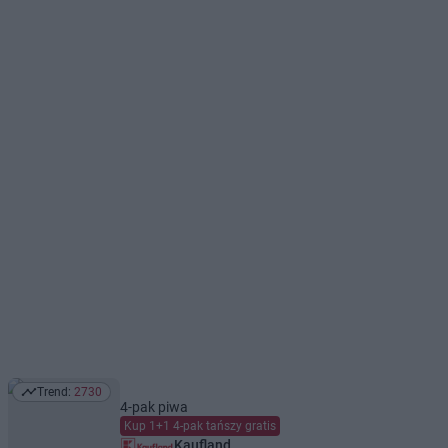
Trend:
2730
Trend: 2730
4-pak piwa
Kup 1+1 4-pak tańszy gratis
Kaufland