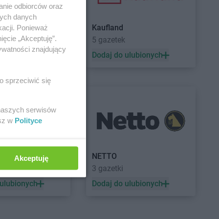
anie odbiorców oraz
nych danych
Kaufland
kacji. Ponieważ
ięcie „Akceptuję”.
a
5 gazetek
ywatności znajdujący
 ulubionych
Dodaj do ulubionych
o sprzeciwić się
 naszych serwisów
esz w
Polityce
a
NETTO
Akceptuję
3 gazetki
 ulubionych
Dodaj do ulubionych