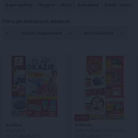
Supermarkety
Drogerie
Moda
Budowlane
Kioski i saloniki
Filtruj po dostępnych sklepach
Auchan Supermarket
BRICOMARCHE
A
NOWA!
Kaufland
Biedronka
Złap okazje
Lada tradycyjna. Od czwartku
AKTUALNA GAZETKA
AKTUALNA GAZETKA