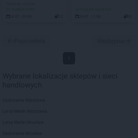
Podlasie - market
DO KOŃCA 3 DNI
AKTUALNA GAZETKA
30.07 - 09.08
12
29.07 - 11.08
90
Poprzednia
Następna
1
Wybrane lokalizacje sklepów i sieci
handlowych
Castorama Warszawa
Leroy Merlin Warszawa
Leroy Merlin Wrocław
Castorama Wrocław