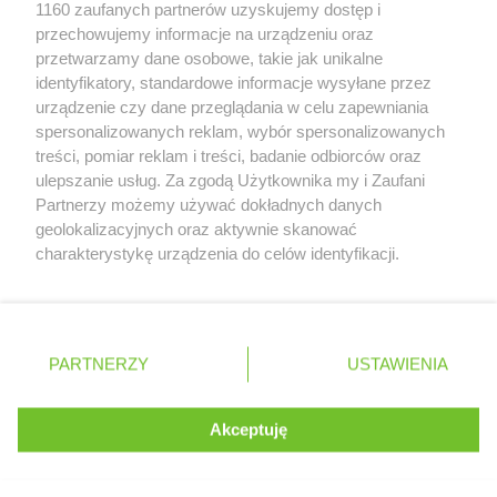
Zobacz szczegóły
1160 zaufanych partnerów uzyskujemy dostęp i
Retail Radar – analiza rynku
przechowujemy informacje na urządzeniu oraz
przetwarzamy dane osobowe, takie jak unikalne
identyfikatory, standardowe informacje wysyłane przez
Wasze ulubione produkty
urządzenie czy dane przeglądania w celu zapewniania
spersonalizowanych reklam, wybór spersonalizowanych
Regulamin serwisu i polityka prywatności
treści, pomiar reklam i treści, badanie odbiorców oraz
ulepszanie usług. Za zgodą Użytkownika my i Zaufani
Mapa strony
Partnerzy możemy używać dokładnych danych
geolokalizacyjnych oraz aktywnie skanować
Zawsze najnowsze gazetki w naszej
Wszystkie miasta z lokalizacjami sklepów
charakterystykę urządzenia do celów identyfikacji.
Ponieważ cenimy Twoją prywatność, prosimy o zgodę na
aplikacji
korzystanie z tych technologii poprzez kliknięcie
„Akceptuję”. Zgoda jest dobrowolna i zawsze możesz ją
+ 1,5 mln zadowolonych kupujących
zmienić/wycofać klikając przycisk ustawień prywatności
Polska
Czechy
Ukraina
Litwa
Słowacja
Rumunia
PARTNERZY
USTAWIENIA
znajdujący się w lewym dolnym rogu strony
. Niektóre rodzaje przetwarzania danych nie wymagają
Akceptuję
zgody użytkownika, ale masz prawo sprzeciwić się
©
2026
Moja Gazetka Sp. z o.o.
Kontynuuj na stronie
takiemu przetwarzaniu. Preferencje będą miały
zastosowania tylko na tej witrynie.