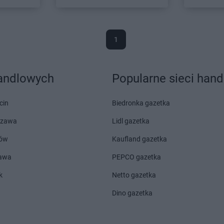
1
handlowych
Popularne sieci han
cin
Biedronka gazetka
szawa
Lidl gazetka
ów
Kaufland gazetka
zawa
PEPCO gazetka
k
Netto gazetka
Dino gazetka