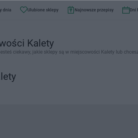
y dnia
Ulubione sklepy
Najnowsze przepisy
Dni
wości Kalety
steś ciekawy, jakie sklepy są w miejscowości Kalety lub chces
lety