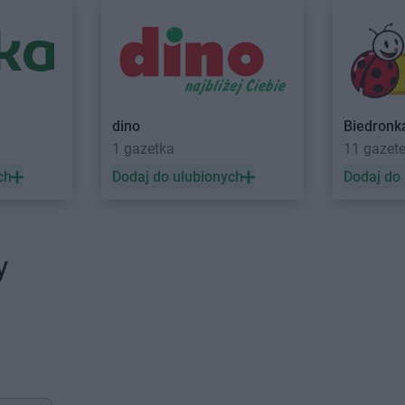
dino
Biedronk
1 gazetka
11 gazet
ch
Dodaj do ulubionych
Dodaj do
y