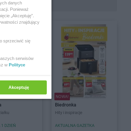
nych danych
kacji. Ponieważ
ięcie „Akceptuję”.
ywatności znajdujący
o sprzeciwić się
 naszych serwisów
esz w
Polityce
Akceptuję
NOWA!
a
Biedronka
iałku
Hity i inspiracje
 1 DZIEŃ
AKTUALNA GAZETKA