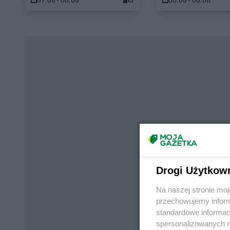
07.08 - 08.08
3
06.08 - 08.08
Drogi Użytkow
Na naszej stronie mo
przechowujemy informa
standardowe informac
spersonalizowanych re