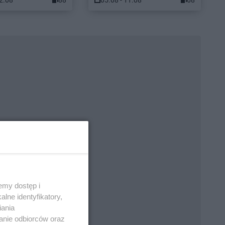
12.08
88
05.08 - 11.08
68
emy dostęp i
lne identyfikatory,
iania
anie odbiorców oraz