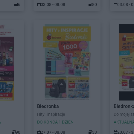
6
03.08 - 08.08
80
03.08 - 
Biedronka
Biedronk
Hity i inspiracje
Do mojej sz
A
DO KOŃCA 1 DZIEŃ
AKTUALNA
90
27.07 - 08.08
33
20.07 - 