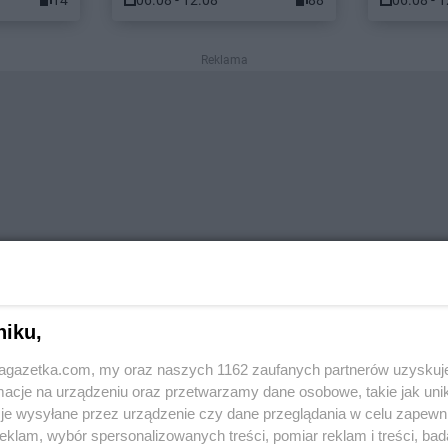
14
06.08 - 12.08
88
06.08 - 
Reklama
niku,
jagazetka.com, my oraz naszych 1162 zaufanych partnerów uzyskuj
cje na urządzeniu oraz przetwarzamy dane osobowe, takie jak unika
je wysyłane przez urządzenie czy dane przeglądania w celu zapewn
klam, wybór spersonalizowanych treści, pomiar reklam i treści, bad