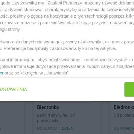
 zgodą Użytkownika my i Zaufani Partnerzy możemy używać dokład
az aktywnie skanować charakterystykę urządzenia do celów identyfi
ść, prosimy o zgodę na korzystanie z tych technologii poprzez klikn
a i zawsze możesz ją zmienić/wycofać klikając przycisk ustawień pr
ogu strony
rzetwarzania danych nie wymagają zgody użytkownika, ale masz praw
. Preferencje będą miały zastosowania tylko na tej witrynie.
szymi informacjami, abyś mógł świadomie i komfortowo korzystać z
gółowe informacje dotyczące przetwarzania Twoich danych znajdzi
es
oraz po kliknięciu w „Ustawienia”.
USTAWIENIA
Biedronka
Biedronk
Lada tradycyjna. Od
Od poniedz
poniedziałku
A
DO KOŃCA 1 DZIEŃ
DO KOŃCA