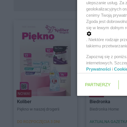
ulepszanie usług. Za
geolokalizacyjnych or
cenimy Twoją prywatno
Zgoda jest dobrowoln
się w lewym dolnym r
. Niektóre rodzaje p
takiemu przetwarzaniu
Zapoznaj się z poniż
internetowych. Szcze
Prywatności
i
Cooki
PARTNERZY
NOWA!
NOWA!
Koliber
Biedronka
Piękno w naszej drogerii
Biedronka Home
DO ROZPOCZĘCIA 3 DNI
AKTUALNA GAZETK