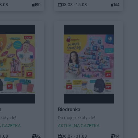
08.08
80
03.08 - 15.08
44
a
Biedronka
koły idę!
Do mojej szkoły idę!
 GAZETKA
AKTUALNA GAZETKA
31.08
92
06.07 - 31.08
44