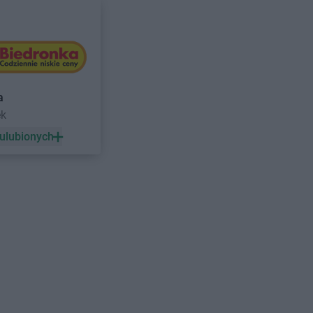
a
ek
 ulubionych