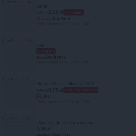
Trend:
2884
Trend: 2884
banan
2,99 zł
6,99 zł
57% taniej!
Kaufland
Oferta ważna od 10.08 do 11.08
Trend:
2850
Trend: 2850
kefir
2+2 gratis
Biedronka
Oferta ważna od 10.08 do 14.08
Trend:
2761
Trend: 2761
Masło z Polskiej Mleczarni 82%
1,99 zł
4,99 zł
-60% przy zakupie 3
LIDL
Oferta ważna od 10.08 do 11.08
Trend:
2582
Trend: 2582
akcesoria do przechowywania
9,00 zł
NETTO