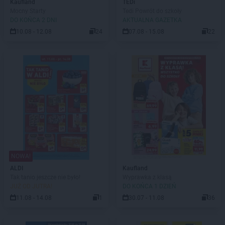
Kaufland
TEDi
Mocny Starty
Tedi Powrót do szkoły
DO KOŃCA 2 DNI
AKTUALNA GAZETKA
10.08 - 12.08
24
07.08 - 15.08
22
NOWA!
ALDI
Kaufland
Tak tanio jeszcze nie było!
Wyprawka z klasą
JUŻ OD JUTRA!
DO KOŃCA 1 DZIEŃ
11.08 - 14.08
1
30.07 - 11.08
36