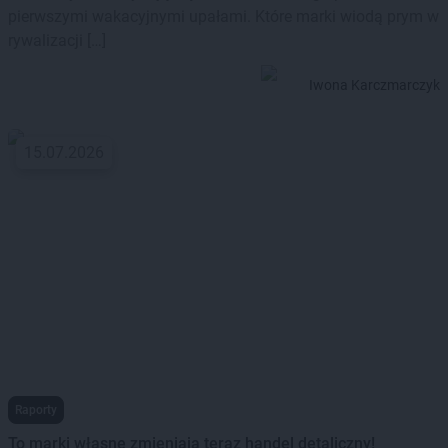
pierwszymi wakacyjnymi upałami. Które marki wiodą prym w
rywalizacji […]
Iwona Karczmarczyk
15.07.2026
Raporty
To marki własne zmieniają teraz handel detaliczny!