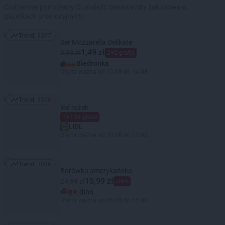
Codziennie pomożemy Ci znaleźć ciekawe hity zakupowe w
gazetkach promocyjnych
Trend:
3377
Trend: 3377
Ser Mozzarella Delikate
1,49 zł
2,99 zł
2+2 gratis
Biedronka
Oferta ważna od 10.08 do 14.08
Trend:
3308
Trend: 3308
lód rożek
1+1 za grosz
LIDL
Oferta ważna od 10.08 do 11.08
Trend:
3086
Trend: 3086
Borówka amerykańska
15,99 zł
24,99 zł
-36%
dino
Oferta ważna od 05.08 do 11.08