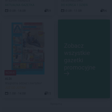
W sumie najlepszy
Od poniedziałku
AKTUALNA GAZETKA
DO KOŃCA 1 DZIEŃ
10.08 - 14.08
59
10.08 - 11.08
96
Zobacz
wszystkie
gazetki
promocyjne
NOWA!
ALDI
Wygodna odzież i nie tylko!
JUŻ OD JUTRA!
11.08 - 14.08
15
Reklama