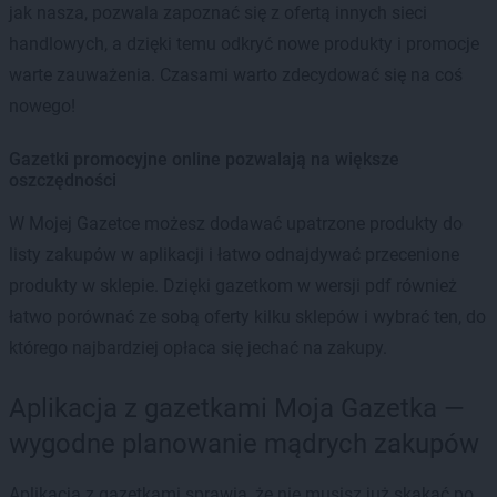
jak nasza, pozwala zapoznać się z ofertą innych sieci
handlowych, a dzięki temu odkryć nowe produkty i promocje
warte zauważenia. Czasami warto zdecydować się na coś
nowego!
Gazetki promocyjne online pozwalają na większe
oszczędności
W Mojej Gazetce możesz dodawać upatrzone produkty do
listy zakupów w aplikacji i łatwo odnajdywać przecenione
produkty w sklepie. Dzięki gazetkom w wersji pdf również
łatwo porównać ze sobą oferty kilku sklepów i wybrać ten, do
którego najbardziej opłaca się jechać na zakupy.
Aplikacja z gazetkami Moja Gazetka —
wygodne planowanie mądrych zakupów
Aplikacja z gazetkami sprawia, że nie musisz już skakać po