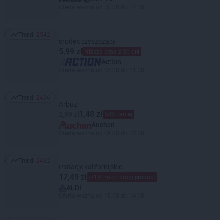
Oferta ważna od 10.08 do 14.08
Trend:
2542
Trend: 2542
środek czyszczący
5,99 zł
Niższa cena z 30 dni
Action
Oferta ważna od 05.08 do 11.08
Trend:
2436
Trend: 2436
Arbuz
1,48 zł
2,99 zł
50% taniej
Auchan
Oferta ważna od 06.08 do 12.08
Trend:
2432
Trend: 2432
Pistacje kalifornijskie
17,49 zł
-71% na co drugi produkt
ALDI
Oferta ważna od 10.08 do 14.08