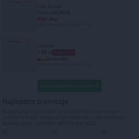
Trend:
2392
Trend: 2392
Lody Grycan
16,85 zł
23,49 zł
dino
Oferta ważna od 05.08 do 11.08
Trend:
2361
Trend: 2361
kabanos
1,00 zł
Drugi za 1 zł
Biedronka
Oferta ważna od 10.08 do 14.08
Zobacz wszystkie hity dnia
Najlepsze promocje
Najlepsze promocje w dniu 10.08.2026, które możesz
znaleźć w takich sklepach jak
Biedronka
,
Lidl
,
Kaufland
,
Auchan
,
Dino
,
Carrefour
,
NETTO
oraz
ALDI