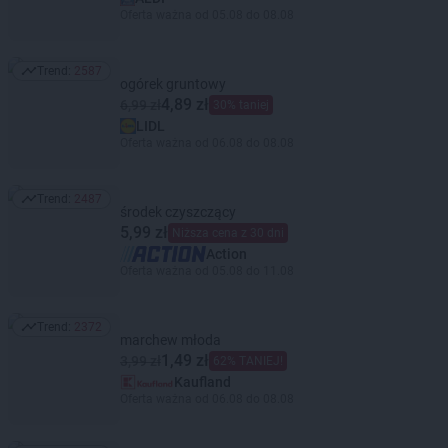
Oferta ważna od 05.08 do 08.08
Trend:
2587
Trend: 2587
ogórek gruntowy
4,89 zł
6,99 zł
30% taniej
LIDL
Oferta ważna od 06.08 do 08.08
Trend:
2487
Trend: 2487
środek czyszczący
5,99 zł
Niższa cena z 30 dni
Action
Oferta ważna od 05.08 do 11.08
Trend:
2372
Trend: 2372
marchew młoda
1,49 zł
3,99 zł
62% TANIEJ!
Kaufland
Oferta ważna od 06.08 do 08.08