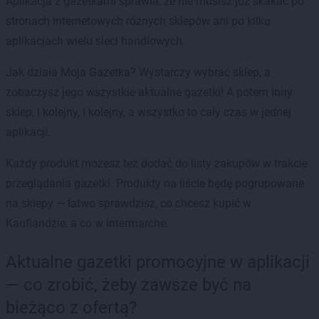
Aplikacja z gazetkami sprawia, że nie musisz już skakać po
stronach internetowych różnych sklepów ani po kilku
aplikacjach wielu sieci handlowych.
Jak działa Moja Gazetka? Wystarczy wybrać sklep, a
zobaczysz jego wszystkie aktualne gazetki! A potem inny
sklep, i kolejny, i kolejny, a wszystko to cały czas w jednej
aplikacji.
Każdy produkt możesz też dodać do listy zakupów w trakcie
przeglądania gazetki. Produkty na liście będę pogrupowane
na sklepy — łatwo sprawdzisz, co chcesz kupić w
Kauflandzie, a co w Intermarche.
Aktualne gazetki promocyjne w aplikacji
— co zrobić, żeby zawsze być na
bieżąco z ofertą?