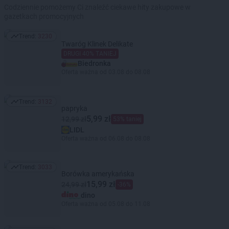
Codziennie pomożemy Ci znaleźć ciekawe hity zakupowe w
gazetkach promocyjnych
Trend:
3230
Trend: 3230
Twaróg Klinek Delikate
DRUGI 40% TANIEJ
Biedronka
Oferta ważna od 03.08 do 08.08
Trend:
3132
Trend: 3132
papryka
5,99 zł
12,99 zł
53% taniej
LIDL
Oferta ważna od 06.08 do 08.08
Trend:
3033
Trend: 3033
Borówka amerykańska
15,99 zł
24,99 zł
-36%
dino
Oferta ważna od 05.08 do 11.08