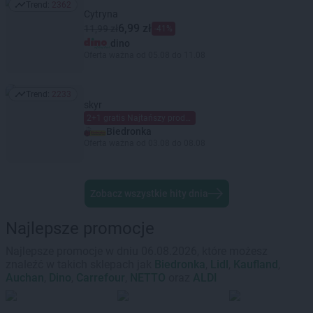
Trend:
2362
Trend: 2362
Cytryna
6,99 zł
11,99 zł
-41%
dino
Oferta ważna od 05.08 do 11.08
Trend:
2233
Trend: 2233
skyr
2+1 gratis Najtańszy produkt gratis Mieszaj dowolnie Limit dzienny 6 szt. (maks. 2 gratis) na kartę Moja Biedronka.
Biedronka
Oferta ważna od 03.08 do 08.08
Zobacz wszystkie hity dnia
Najlepsze promocje
Najlepsze promocje w dniu 06.08.2026, które możesz
znaleźć w takich sklepach jak
Biedronka
,
Lidl
,
Kaufland
,
Auchan
,
Dino
,
Carrefour
,
NETTO
oraz
ALDI