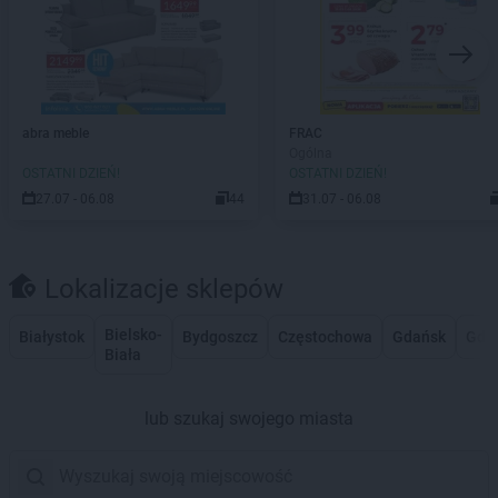
abra meble
FRAC
Ogólna
OSTATNI DZIEŃ!
OSTATNI DZIEŃ!
27.07 - 06.08
44
31.07 - 06.08
Lokalizacje sklepów
Bielsko-
Białystok
Bydgoszcz
Częstochowa
Gdańsk
Gdy
Biała
lub szukaj swojego miasta