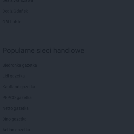
Dealz Warszawa
Dealz Gdańsk
OBI Lublin
Popularne sieci handlowe
Biedronka gazetka
Lidl gazetka
Kaufland gazetka
PEPCO gazetka
Netto gazetka
Dino gazetka
Action gazetka