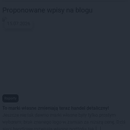
Proponowane wpisy na blogu
15.07.2026
Raporty
To marki własne zmieniają teraz handel detaliczny!
Jeszcze nie tak dawno marki własne były tylko prostym
wyborem: brak znanego logo w zamian za niższą cenę. Dziś
sieci handlowe rozwijają własne portfolia tak […]