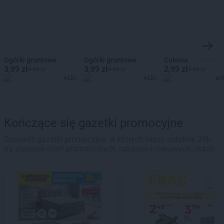
Ogórki gruntowe
Ogórki gruntowe
Cukinia
3,99 zł
3,99 zł
2,99 zł
9,99 zł
9,99 zł
3,99 zł
ALDI
ALDI
ar
Kończące się gazetki promocyjne
Sprawdź gazetki promocyjne, w których masz ostatnie 24h
na złapanie ofert promocyjnych, rabatów i ciekawych okazji