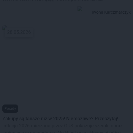
Iwona Karczmarczyk
28.05.2026
Porady
Zakupy są tańsze niż w 2025! Niemożliwe? Przeczytaj!
Inflacja 2026 mierzona przez GUS pokazuje szeroki obraz
zmian cen w gospodarce. Ale klient przy sklepowej półce