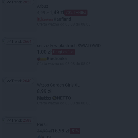
Trend:
2823
Trend: 2823
Arbuz
1,49 zł
4,99 zł
70% TANIEJ
Kaufland
Oferta ważna od 06.08 do 08.08
Trend:
2664
Trend: 2664
ser żółty w plastrach ŚWIATOWID
1,00 zł
Drugi za 1 zł
Biedronka
Oferta ważna od 03.08 do 08.08
Trend:
2640
Trend: 2640
Wrzos Garden Girls XL
8,99 zł
NETTO
Oferta ważna od 03.08 do 08.08
Trend:
2588
Trend: 2588
Persil
16,99 zł
34,99 zł
-51%
ALDI