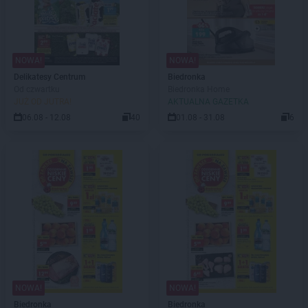
NOWA!
NOWA!
Delikatesy Centrum
Biedronka
Od czwartku
Biedronka Home
JUŻ OD JUTRA!
AKTUALNA GAZETKA
06.08 - 12.08
40
01.08 - 31.08
6
NOWA!
NOWA!
Biedronka
Biedronka