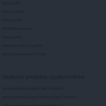
Dino gazetka
Action gazetka
ALDI gazetka
ROSSMANN gazetka
Dealz gazetka
Delikatesy Centrum gazetka
Gazetka Świąteczne Promocje
Ulubione produkty użytkowników
Jakie jest ulubione mleko Polek i Polaków?
Jaki jest ulubiony papier toaletowy Polek i Polaków?
Jaka jest ulubiona woda Polek i Polaków?