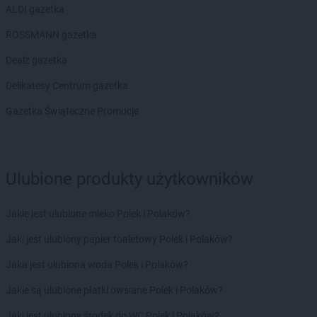
ALDI gazetka
ROSSMANN gazetka
Dealz gazetka
Delikatesy Centrum gazetka
Gazetka Świąteczne Promocje
Ulubione produkty użytkowników
Jakie jest ulubione mleko Polek i Polaków?
Jaki jest ulubiony papier toaletowy Polek i Polaków?
Jaka jest ulubiona woda Polek i Polaków?
Jakie są ulubione płatki owsiane Polek i Polaków?
Jaki jest ulubiony środek do WC Polek i Polaków?