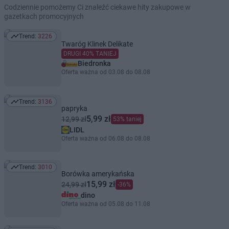
Codziennie pomożemy Ci znaleźć ciekawe hity zakupowe w
gazetkach promocyjnych
Trend:
3226
Trend: 3226
Twaróg Klinek Delikate
DRUGI 40% TANIEJ
Biedronka
Oferta ważna od 03.08 do 08.08
Trend:
3136
Trend: 3136
papryka
5,99 zł
12,99 zł
53% taniej
LIDL
Oferta ważna od 06.08 do 08.08
Trend:
3010
Trend: 3010
Borówka amerykańska
15,99 zł
24,99 zł
-36%
dino
Oferta ważna od 05.08 do 11.08