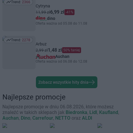
Trend:
2366
Trend: 2366
Cytryna
6,99 zł
11,99 zł
-41%
dino
Oferta ważna od 05.08 do 11.08
Trend:
2278
Trend: 2278
Arbuz
1,48 zł
2,99 zł
50% taniej
Auchan
Oferta ważna od 06.08 do 12.08
Zobacz wszystkie hity dnia
Najlepsze promocje
Najlepsze promocje w dniu 06.08.2026, które możesz
znaleźć w takich sklepach jak
Biedronka
,
Lidl
,
Kaufland
,
Auchan
,
Dino
,
Carrefour
,
NETTO
oraz
ALDI