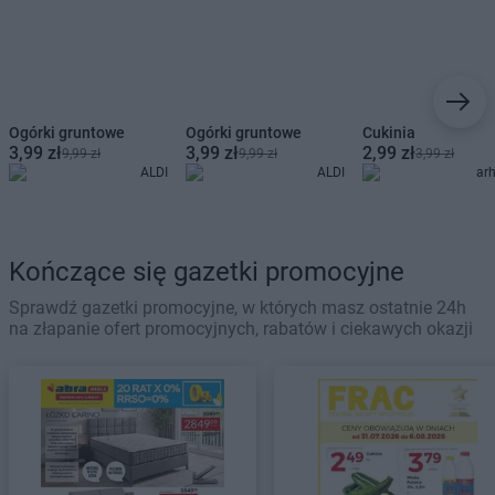
Ogórki gruntowe
Ogórki gruntowe
Cukinia
3,99 zł
3,99 zł
2,99 zł
9,99 zł
9,99 zł
3,99 zł
ALDI
ALDI
ar
Kończące się gazetki promocyjne
Sprawdź gazetki promocyjne, w których masz ostatnie 24h
na złapanie ofert promocyjnych, rabatów i ciekawych okazji