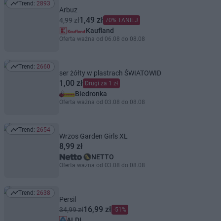
Trend:
2893
Trend: 2893
Arbuz
1,49 zł
4,99 zł
70% TANIEJ
Kaufland
Oferta ważna od 06.08 do 08.08
Trend:
2660
Trend: 2660
ser żółty w plastrach ŚWIATOWID
1,00 zł
Drugi za 1 zł
Biedronka
Oferta ważna od 03.08 do 08.08
Trend:
2654
Trend: 2654
Wrzos Garden Girls XL
8,99 zł
NETTO
Oferta ważna od 03.08 do 08.08
Trend:
2638
Trend: 2638
Persil
16,99 zł
34,99 zł
-51%
ALDI