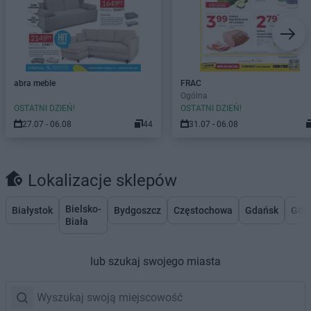
abra meble
FRAC
Ogólna
OSTATNI DZIEŃ!
OSTATNI DZIEŃ!
27.07 - 06.08
44
31.07 - 06.08
Lokalizacje sklepów
Bielsko-
Białystok
Bydgoszcz
Częstochowa
Gdańsk
Gdy
Biała
lub szukaj swojego miasta