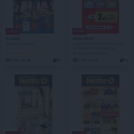
NOWA!
NOWA!
E.Leclerc
Media Markt
Powrót do szkoły
☀️Letnia ZestawoMania!☀️Kupuj
w zestawach i oszczędzaj
DO ROZPOCZĘCIA 3 DNI
AKTUALNA GAZETKA
11.08 - 31.08
24
07.08 - 12.08
15