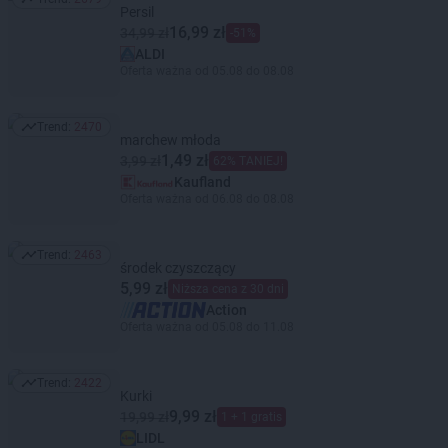
Trend: 2679
Persil
16,99 zł
34,99 zł
-51%
ALDI
Oferta ważna od 05.08 do 08.08
Trend:
2470
Trend: 2470
marchew młoda
1,49 zł
3,99 zł
62% TANIEJ!
Kaufland
Oferta ważna od 06.08 do 08.08
Trend:
2463
Trend: 2463
środek czyszczący
5,99 zł
Niższa cena z 30 dni
Action
Oferta ważna od 05.08 do 11.08
Trend:
2422
Trend: 2422
Kurki
9,99 zł
19,99 zł
1 + 1 gratis
LIDL