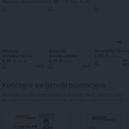
Auchan
,
Dino
,
Carrefour
,
NETTO
oraz
ALDI
Skarpety
skarpetki
Skrzydełka z kurcz
6,99 zł
damskie/męskie
damskie/męskie
8,99 zł
4,99 zł
4,99 zł
API
9,98 zł
9,98 zł
MA
ALDI
ALDI
Kończące się gazetki promocyjne
Sprawdź gazetki promocyjne, w których masz ostatnie 24h
na złapanie ofert promocyjnych, rabatów i ciekawych okazji