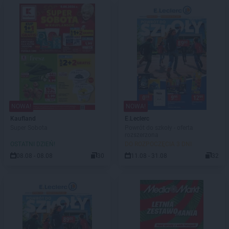
NOWA!
NOWA!
Kaufland
E.Leclerc
Super Sobota
Powrót do szkoły - oferta
rozszerzona
OSTATNI DZIEŃ!
DO ROZPOCZĘCIA 3 DNI
08.08 - 08.08
30
11.08 - 31.08
32