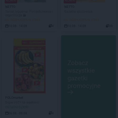
NOWA!
NOWA!
NETTO
NETTO
Temat tygodnia: Porządkowanie i
Gazetka spożywcza
organizacja 🗃️
DO ROZPOCZĘCIA 2 DNI
DO ROZPOCZĘCIA 2 DNI
10.08 - 14.08
4
10.08 - 14.08
38
Zobacz
wszystkie
gazetki
promocyjne
POLOmarket
Super HITY na weekend
OSTATNI DZIEŃ!
06.08 - 08.08
4