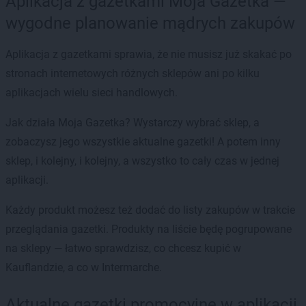
Aplikacja z gazetkami Moja Gazetka —
wygodne planowanie mądrych zakupów
Aplikacja z gazetkami sprawia, że nie musisz już skakać po
stronach internetowych różnych sklepów ani po kilku
aplikacjach wielu sieci handlowych.
Jak działa Moja Gazetka? Wystarczy wybrać sklep, a
zobaczysz jego wszystkie aktualne gazetki! A potem inny
sklep, i kolejny, i kolejny, a wszystko to cały czas w jednej
aplikacji.
Każdy produkt możesz też dodać do listy zakupów w trakcie
przeglądania gazetki. Produkty na liście będę pogrupowane
na sklepy — łatwo sprawdzisz, co chcesz kupić w
Kauflandzie, a co w Intermarche.
Aktualne gazetki promocyjne w aplikacji