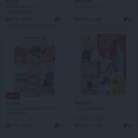
NETTO
Biedronka
Gazetka spożywcza
Hity i inspiracje
OSTATNI DZIEŃ!
DO ROZPOCZĘCIA 2 DNI
03.08 - 08.08
37
10.08 - 22.08
44
NOWA!
E.Leclerc
Kaufland
Wybór w dobrej cenie - oferta
Wyprawka z klasą
rozszerzona
DO ROZPOCZĘCIA 3 DNI
DO KOŃCA 3 DNI
11.08 - 22.08
24
30.07 - 11.08
36