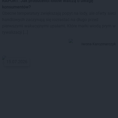
RAPORT: Jak producenci lodów walczą o uwagę
konsumentów?
Obecne temperatury zwiększają popyt na lody, ale oferty sieci
handlowych zaczynają się rozrastać na długo przed
pierwszymi wakacyjnymi upałami. Które marki wiodą prym w
rywalizacji […]
Iwona Karczmarczyk
15.07.2026