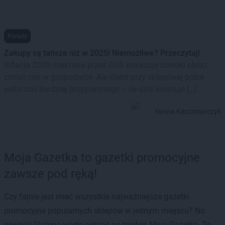
Porady
Zakupy są tańsze niż w 2025! Niemożliwe? Przeczytaj!
Inflacja 2026 mierzona przez GUS pokazuje szeroki obraz
zmian cen w gospodarce. Ale klient przy sklepowej półce
widzi coś bardziej przyziemnego – ile dziś kosztuje […]
Iwona Karczmarczyk
Moja Gazetka to gazetki promocyjne
zawsze pod ręką!
Czy fajnie jest mieć wszystkie najważniejsze gazetki
promocyjne popularnych sklepów w jednym miejscu? No
pewnie! Dlatego warto pobrać na telefon Moją Gazetkę. To