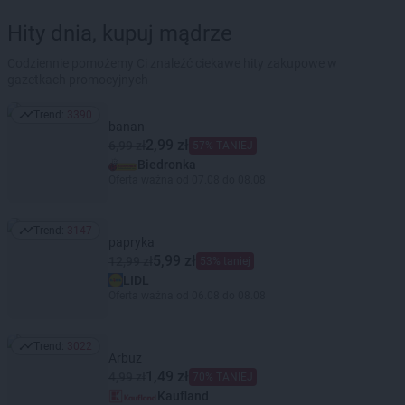
Hity dnia, kupuj mądrze
Codziennie pomożemy Ci znaleźć ciekawe hity zakupowe w
gazetkach promocyjnych
Trend:
3390
Trend: 3390
banan
2,99 zł
6,99 zł
57% TANIEJ
Biedronka
Oferta ważna od 07.08 do 08.08
Trend:
3147
Trend: 3147
papryka
5,99 zł
12,99 zł
53% taniej
LIDL
Oferta ważna od 06.08 do 08.08
Trend:
3022
Trend: 3022
Arbuz
1,49 zł
4,99 zł
70% TANIEJ
Kaufland