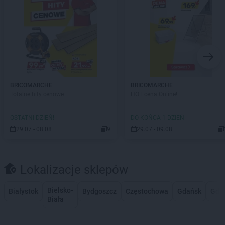
BRICOMARCHE
BRICOMARCHE
Totalne hity cenowe
HOT cena Online!
OSTATNI DZIEŃ!
DO KOŃCA 1 DZIEŃ
29.07 - 08.08
9
29.07 - 09.08
Lokalizacje sklepów
Bielsko-
Białystok
Bydgoszcz
Częstochowa
Gdańsk
Gdy
Biała