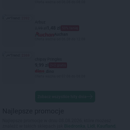
Oferta ważna od 06.08 do 08.08
Trend:
2392
Trend: 2392
Arbuz
1,48 zł
2,99 zł
50% taniej
Auchan
Oferta ważna od 06.08 do 12.08
Trend:
2369
Trend: 2369
chipsy Pringles
9,99 zł
2+2 gratis
dino
Oferta ważna od 07.08 do 08.08
Zobacz wszystkie hity dnia
Najlepsze promocje
Najlepsze promocje w dniu 08.08.2026, które możesz
znaleźć w takich sklepach jak
Biedronka
,
Lidl
,
Kaufland
,