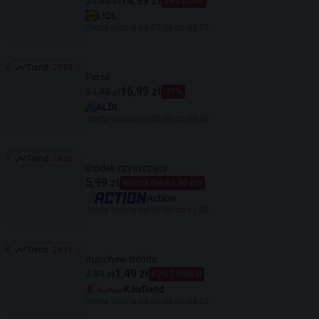
14,99 zł
24,80 zł
39% taniej
LIDL
Oferta ważna od 07.08 do 08.08
Trend:
2593
Trend: 2593
Persil
16,99 zł
34,99 zł
-51%
ALDI
Oferta ważna od 05.08 do 08.08
Trend:
2456
Trend: 2456
środek czyszczący
5,99 zł
Niższa cena z 30 dni
Action
Oferta ważna od 05.08 do 11.08
Trend:
2451
Trend: 2451
marchew młoda
1,49 zł
3,99 zł
62% TANIEJ!
Kaufland
Oferta ważna od 06.08 do 08.08