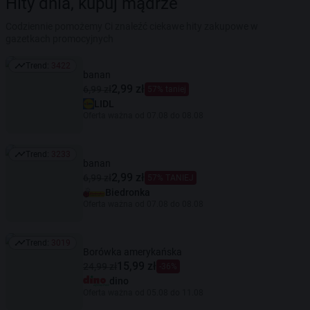
Hity dnia, kupuj mądrze
Codziennie pomożemy Ci znaleźć ciekawe hity zakupowe w
gazetkach promocyjnych
Trend:
3422
Trend: 3422
banan
2,99 zł
6,99 zł
57% taniej
LIDL
Oferta ważna od 07.08 do 08.08
Trend:
3233
Trend: 3233
banan
2,99 zł
6,99 zł
57% TANIEJ
Biedronka
Oferta ważna od 07.08 do 08.08
Trend:
3019
Trend: 3019
Borówka amerykańska
15,99 zł
24,99 zł
-36%
dino
Oferta ważna od 05.08 do 11.08