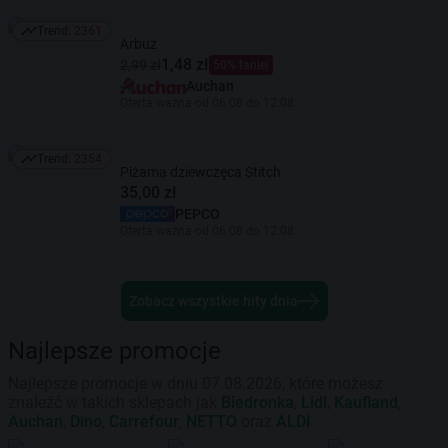
Trend:
2361
Trend: 2361
Arbuz
1,48 zł
2,99 zł
50% taniej
Auchan
Oferta ważna od 06.08 do 12.08
Trend:
2354
Trend: 2354
Piżama dziewczęca Stitch
35,00 zł
PEPCO
Oferta ważna od 06.08 do 12.08
Zobacz wszystkie hity dnia
Najlepsze promocje
Najlepsze promocje w dniu 07.08.2026, które możesz
znaleźć w takich sklepach jak
Biedronka
,
Lidl
,
Kaufland
,
Auchan
,
Dino
,
Carrefour
,
NETTO
oraz
ALDI