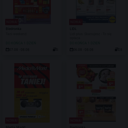
NOWA!
NOWA!
Biedronka
LIDL
Tani weekend
Lidl plus. Skanujesz - To się
opłaca
DO KOŃCA 1 DZIEŃ
DO KOŃCA 1 DZIEŃ
07.08 - 08.08
3
06.08 - 08.08
28
NOWA!
NOWA!
Media Markt
Biedronka