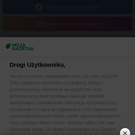
Obserwuj nas na Facebook
Obserwuj nas na Instagram
Masz sugestie lub pytania?
Napisz do nas:
support@mojagazetka.com
Drogi Użytkowniku,
Współpraca z nami
Na naszej stronie mojagazetka.com, my oraz naszych
Zobacz szczegóły
1162 zaufanych partnerów uzyskujemy dostęp i
Retail Radar – analiza rynku
przechowujemy informacje na urządzeniu oraz
przetwarzamy dane osobowe, takie jak unikalne
identyfikatory, standardowe informacje wysyłane przez
Wasze ulubione produkty
urządzenie czy dane przeglądania w celu zapewniania
spersonalizowanych reklam, wybór spersonalizowanych
Regulamin serwisu i polityka prywatności
treści, pomiar reklam i treści, badanie odbiorców oraz
ulepszanie usług. Za zgodą Użytkownika my i Zaufani
Mapa strony