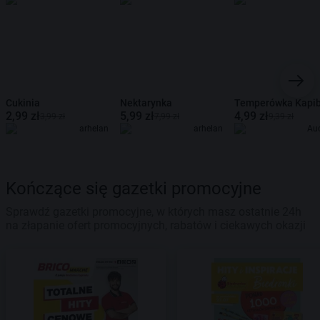
Cukinia
Nektarynka
Temperówka Kapi
2,99 zł
5,99 zł
4,99 zł
3,99 zł
7,99 zł
9,39 zł
arhelan
arhelan
Au
Kończące się gazetki promocyjne
Sprawdź gazetki promocyjne, w których masz ostatnie 24h
na złapanie ofert promocyjnych, rabatów i ciekawych okazji