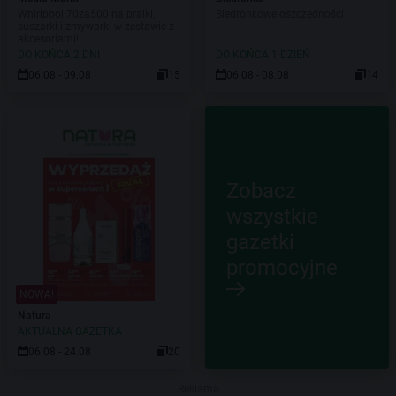
Whirlpool 70za500 na pralki,
Biedronkowe oszczędności
suszarki i zmywarki w zestawie z
akcesoriami!
DO KOŃCA 2 DNI
DO KOŃCA 1 DZIEŃ
06.08 - 09.08
15
06.08 - 08.08
14
Zobacz
wszystkie
gazetki
promocyjne
NOWA!
Natura
AKTUALNA GAZETKA
06.08 - 24.08
20
Reklama