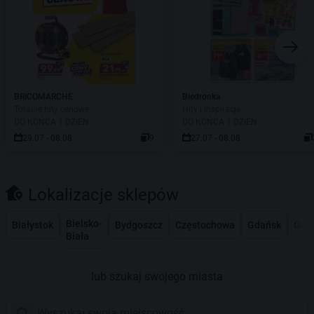
BRICOMARCHE
Biedronka
Totalne hity cenowe
Hity i inspiracje
DO KOŃCA 1 DZIEŃ
DO KOŃCA 1 DZIEŃ
29.07 - 08.08
9
27.07 - 08.08
Lokalizacje sklepów
Bielsko-
Białystok
Bydgoszcz
Częstochowa
Gdańsk
Gdy
Biała
lub szukaj swojego miasta