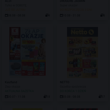
ALDI
DROGERIE JASMIN
Tylko w SOBOTĘ
Super okazje!
JUŻ OD JUTRA!
DO ROZPOCZĘCIA 3 DNI
08.08 - 08.08
4
10.08 - 31.08
8
Kaufland
NETTO
Złap okazje
Gazetka spożywcza
AKTUALNA GAZETKA
DO KOŃCA 1 DZIEŃ
30.07 - 11.08
18
03.08 - 08.08
37