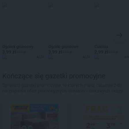
Ogórek gruntowy
Ogórki gruntowe
Cukinia
3,99 zł
3,99 zł
2,99 zł
9,99 zł
9,99 zł
3,99 zł
ALDI
ALDI
ar
Kończące się gazetki promocyjne
Sprawdź gazetki promocyjne, w których masz ostatnie 24h
na złapanie ofert promocyjnych, rabatów i ciekawych okazji