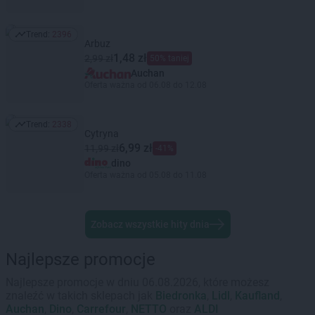
Trend:
2396
Trend: 2396
Arbuz
1,48 zł
2,99 zł
50% taniej
Auchan
Oferta ważna od 06.08 do 12.08
Trend:
2338
Trend: 2338
Cytryna
6,99 zł
11,99 zł
-41%
dino
Oferta ważna od 05.08 do 11.08
Zobacz wszystkie hity dnia
Najlepsze promocje
Najlepsze promocje w dniu 06.08.2026, które możesz
znaleźć w takich sklepach jak
Biedronka
,
Lidl
,
Kaufland
,
Auchan
,
Dino
,
Carrefour
,
NETTO
oraz
ALDI