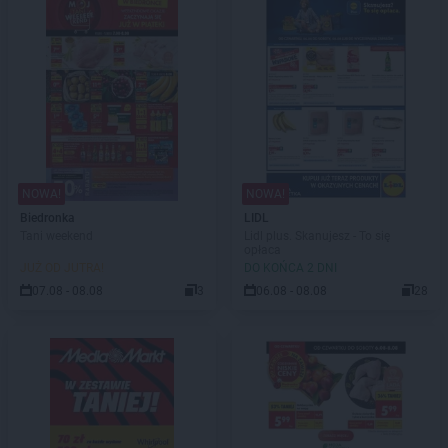
NOWA!
NOWA!
Biedronka
LIDL
Tani weekend
Lidl plus. Skanujesz - To się
opłaca
JUŻ OD JUTRA!
DO KOŃCA 2 DNI
07.08 - 08.08
3
06.08 - 08.08
28