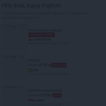
Hity dnia, kupuj mądrze
Codziennie pomożemy Ci znaleźć ciekawe hity zakupowe w
gazetkach promocyjnych
Trend:
3205
Trend: 3205
Twaróg Klinek Delikate
DRUGI 40% TANIEJ
Biedronka
Oferta ważna od 03.08 do 08.08
Trend:
3138
Trend: 3138
papryka
5,99 zł
12,99 zł
53% taniej
LIDL
Oferta ważna od 06.08 do 08.08
Trend:
3019
Trend: 3019
Borówka amerykańska
15,99 zł
24,99 zł
-36%
dino
Oferta ważna od 05.08 do 11.08