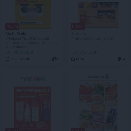
NOWA!
NOWA!
Media Markt
Biedronka
Whirlpool 70za500 na pralki,
Biedronkowe oszczędności
suszarki i zmywarki w zestawie z
akcesoriami!
DO KOŃCA 3 DNI
DO KOŃCA 2 DNI
06.08 - 09.08
15
06.08 - 08.08
14