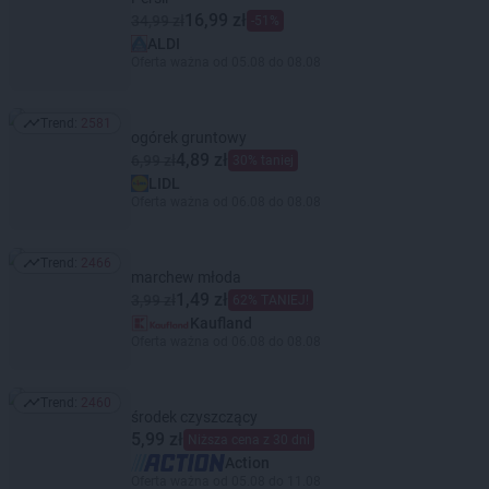
16,99 zł
34,99 zł
-51%
ALDI
Oferta ważna od 05.08 do 08.08
Trend:
2581
Trend: 2581
ogórek gruntowy
4,89 zł
6,99 zł
30% taniej
LIDL
Oferta ważna od 06.08 do 08.08
Trend:
2466
Trend: 2466
marchew młoda
1,49 zł
3,99 zł
62% TANIEJ!
Kaufland
Oferta ważna od 06.08 do 08.08
Trend:
2460
Trend: 2460
środek czyszczący
5,99 zł
Niższa cena z 30 dni
Action
Oferta ważna od 05.08 do 11.08