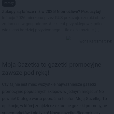
Porady
Zakupy są tańsze niż w 2025! Niemożliwe? Przeczytaj!
Inflacja 2026 mierzona przez GUS pokazuje szeroki obraz
zmian cen w gospodarce. Ale klient przy sklepowej półce
widzi coś bardziej przyziemnego – ile dziś kosztuje […]
Iwona Karczmarczyk
Moja Gazetka to gazetki promocyjne
zawsze pod ręką!
Czy fajnie jest mieć wszystkie najważniejsze gazetki
promocyjne popularnych sklepów w jednym miejscu? No
pewnie! Dlatego warto pobrać na telefon Moją Gazetkę. To
aplikacja, w której znajdziesz aktualne gazetki promocyjne
supermarketów i nie tylko! Nowa gazetka Biedronki czy