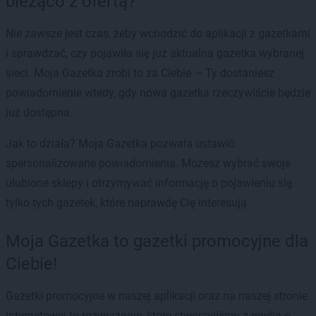
bieżąco z ofertą?
Nie zawsze jest czas, żeby wchodzić do aplikacji z gazetkami
i sprawdzać, czy pojawiła się już aktualna gazetka wybranej
sieci. Moja Gazetka zrobi to za Ciebie — Ty dostaniesz
powiadomienie wtedy, gdy nowa gazetka rzeczywiście będzie
już dostępna.
Jak to działa? Moja Gazetka pozwala ustawić
spersonalizowane powiadomienia. Możesz wybrać swoje
ulubione sklepy i otrzymywać informację o pojawieniu się
tylko tych gazetek, które naprawdę Cię interesują.
Moja Gazetka to gazetki promocyjne dla
Ciebie!
Gazetki promocyjne w naszej aplikacji oraz na naszej stronie
internetowej to rozwiązanie, które stworzyliśmy z myślą o