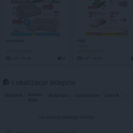
abra meble
FRAC
Ogólna
OSTATNI DZIEŃ!
OSTATNI DZIEŃ!
27.07 - 06.08
44
31.07 - 06.08
Lokalizacje sklepów
Bielsko-
Białystok
Bydgoszcz
Częstochowa
Gdańsk
Gdy
Biała
lub szukaj swojego miasta