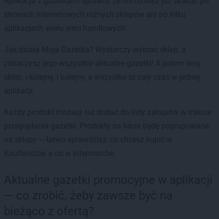
Aplikacja z gazetkami sprawia, że nie musisz już skakać po
stronach internetowych różnych sklepów ani po kilku
aplikacjach wielu sieci handlowych.
Jak działa Moja Gazetka? Wystarczy wybrać sklep, a
zobaczysz jego wszystkie aktualne gazetki! A potem inny
sklep, i kolejny, i kolejny, a wszystko to cały czas w jednej
aplikacji.
Każdy produkt możesz też dodać do listy zakupów w trakcie
przeglądania gazetki. Produkty na liście będę pogrupowane
na sklepy — łatwo sprawdzisz, co chcesz kupić w
Kauflandzie, a co w Intermarche.
Aktualne gazetki promocyjne w aplikacji
— co zrobić, żeby zawsze być na
bieżąco z ofertą?