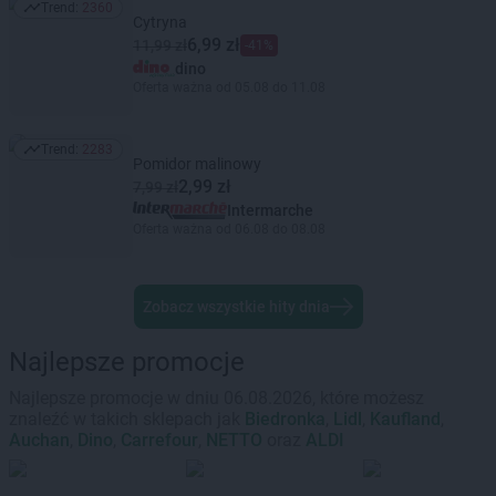
Trend:
2360
Trend: 2360
Cytryna
6,99 zł
11,99 zł
-41%
dino
Oferta ważna od 05.08 do 11.08
Trend:
2283
Trend: 2283
Pomidor malinowy
2,99 zł
7,99 zł
Intermarche
Oferta ważna od 06.08 do 08.08
Zobacz wszystkie hity dnia
Najlepsze promocje
Najlepsze promocje w dniu 06.08.2026, które możesz
znaleźć w takich sklepach jak
Biedronka
,
Lidl
,
Kaufland
,
Auchan
,
Dino
,
Carrefour
,
NETTO
oraz
ALDI