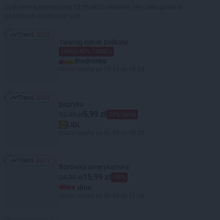
Codziennie pomożemy Ci znaleźć ciekawe hity zakupowe w
gazetkach promocyjnych
Trend:
3225
Trend: 3225
Twaróg Klinek Delikate
DRUGI 40% TANIEJ
Biedronka
Oferta ważna od 03.08 do 08.08
Trend:
3143
Trend: 3143
papryka
5,99 zł
12,99 zł
53% taniej
LIDL
Oferta ważna od 06.08 do 08.08
Trend:
3011
Trend: 3011
Borówka amerykańska
15,99 zł
24,99 zł
-36%
dino
Oferta ważna od 05.08 do 11.08