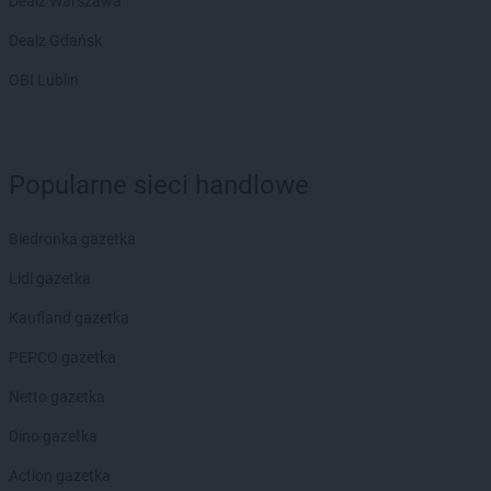
Dealz Warszawa
Dealz Gdańsk
OBI Lublin
Popularne sieci handlowe
Biedronka gazetka
Lidl gazetka
Kaufland gazetka
PEPCO gazetka
Netto gazetka
Dino gazetka
Action gazetka