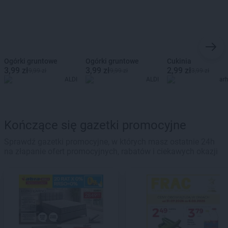
Ogórki gruntowe
Ogórki gruntowe
Cukinia
3,99 zł
3,99 zł
2,99 zł
9,99 zł
9,99 zł
3,99 zł
ALDI
ALDI
ar
Kończące się gazetki promocyjne
Sprawdź gazetki promocyjne, w których masz ostatnie 24h
na złapanie ofert promocyjnych, rabatów i ciekawych okazji