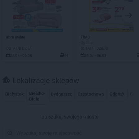
abra meble
FRAC
Ogólna
OSTATNI DZIEŃ!
OSTATNI DZIEŃ!
27.07 - 06.08
44
31.07 - 06.08
Lokalizacje sklepów
Bielsko-
Białystok
Bydgoszcz
Częstochowa
Gdańsk
Gdy
Biała
lub szukaj swojego miasta