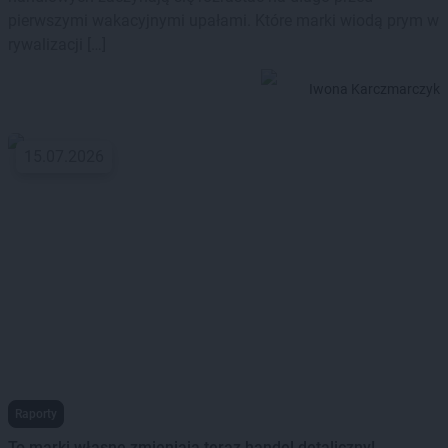
pierwszymi wakacyjnymi upałami. Które marki wiodą prym w
rywalizacji […]
Iwona Karczmarczyk
15.07.2026
Raporty
To marki własne zmieniają teraz handel detaliczny!