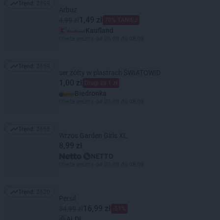
Trend:
2899
Trend: 2899
Arbuz
1,49 zł
4,99 zł
70% TANIEJ
Kaufland
Oferta ważna od 06.08 do 08.08
Trend:
2659
Trend: 2659
ser żółty w plastrach ŚWIATOWID
1,00 zł
Drugi za 1 zł
Biedronka
Oferta ważna od 03.08 do 08.08
Trend:
2655
Trend: 2655
Wrzos Garden Girls XL
8,99 zł
NETTO
Oferta ważna od 03.08 do 08.08
Trend:
2620
Trend: 2620
Persil
16,99 zł
34,99 zł
-51%
ALDI