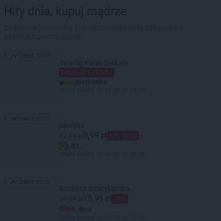
Hity dnia, kupuj mądrze
Codziennie pomożemy Ci znaleźć ciekawe hity zakupowe w
gazetkach promocyjnych
Trend:
3205
Trend: 3205
Twaróg Klinek Delikate
DRUGI 40% TANIEJ
Biedronka
Oferta ważna od 03.08 do 08.08
Trend:
3127
Trend: 3127
papryka
5,99 zł
12,99 zł
53% taniej
LIDL
Oferta ważna od 06.08 do 08.08
Trend:
3018
Trend: 3018
Borówka amerykańska
15,99 zł
24,99 zł
-36%
dino
Oferta ważna od 05.08 do 11.08