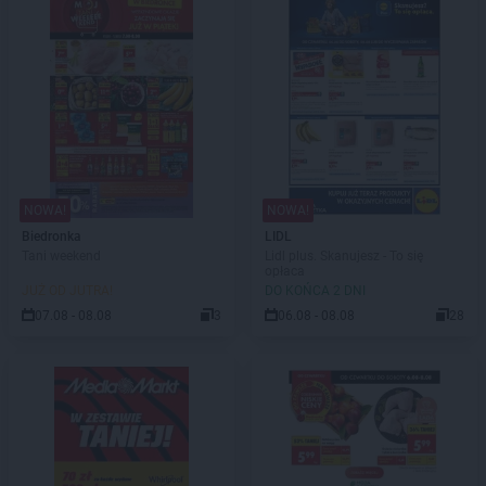
NOWA!
NOWA!
Biedronka
LIDL
Tani weekend
Lidl plus. Skanujesz - To się
opłaca
JUŻ OD JUTRA!
DO KOŃCA 2 DNI
07.08 - 08.08
3
06.08 - 08.08
28