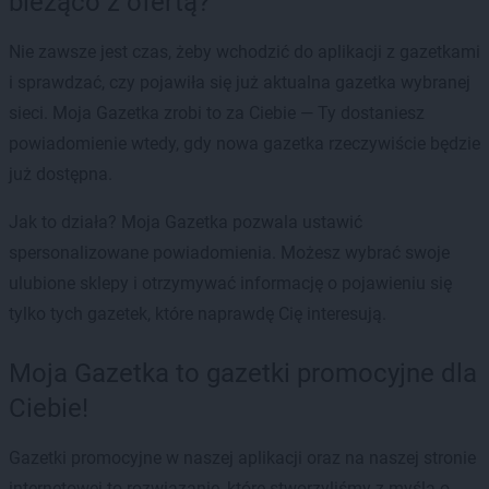
bieżąco z ofertą?
Nie zawsze jest czas, żeby wchodzić do aplikacji z gazetkami
i sprawdzać, czy pojawiła się już aktualna gazetka wybranej
sieci. Moja Gazetka zrobi to za Ciebie — Ty dostaniesz
powiadomienie wtedy, gdy nowa gazetka rzeczywiście będzie
już dostępna.
Jak to działa? Moja Gazetka pozwala ustawić
spersonalizowane powiadomienia. Możesz wybrać swoje
ulubione sklepy i otrzymywać informację o pojawieniu się
tylko tych gazetek, które naprawdę Cię interesują.
Moja Gazetka to gazetki promocyjne dla
Ciebie!
Gazetki promocyjne w naszej aplikacji oraz na naszej stronie
internetowej to rozwiązanie, które stworzyliśmy z myślą o