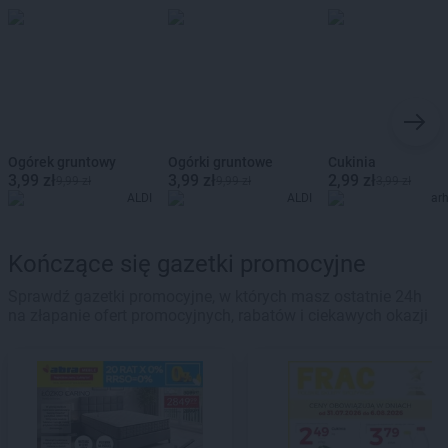
Ogórek gruntowy
Ogórki gruntowe
Cukinia
3,99 zł
3,99 zł
2,99 zł
9,99 zł
9,99 zł
3,99 zł
ALDI
ALDI
ar
Kończące się gazetki promocyjne
Sprawdź gazetki promocyjne, w których masz ostatnie 24h
na złapanie ofert promocyjnych, rabatów i ciekawych okazji