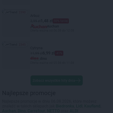
Trend:
2390
Trend: 2390
Arbuz
1,48 zł
2,99 zł
50% taniej
Auchan
Oferta ważna od 06.08 do 12.08
Trend:
2345
Trend: 2345
Cytryna
6,99 zł
11,99 zł
-41%
dino
Oferta ważna od 05.08 do 11.08
Zobacz wszystkie hity dnia
Najlepsze promocje
Najlepsze promocje w dniu 06.08.2026, które możesz
znaleźć w takich sklepach jak
Biedronka
,
Lidl
,
Kaufland
,
Auchan
,
Dino
,
Carrefour
,
NETTO
oraz
ALDI