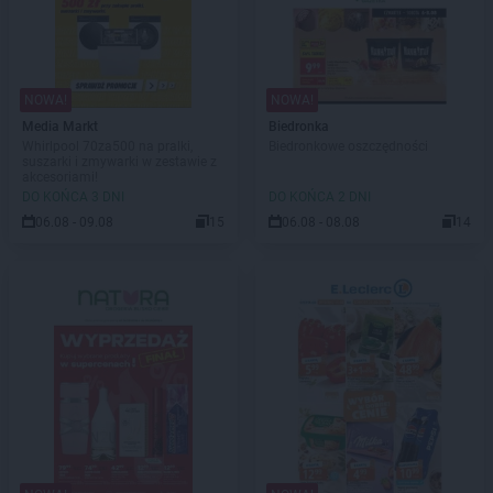
NOWA!
NOWA!
Media Markt
Biedronka
Whirlpool 70za500 na pralki,
Biedronkowe oszczędności
suszarki i zmywarki w zestawie z
akcesoriami!
DO KOŃCA 3 DNI
DO KOŃCA 2 DNI
06.08 - 09.08
15
06.08 - 08.08
14