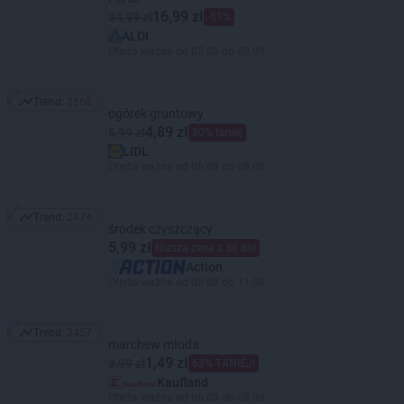
16,99 zł
34,99 zł
-51%
ALDI
Oferta ważna od 05.08 do 08.08
Trend:
2568
Trend: 2568
ogórek gruntowy
4,89 zł
6,99 zł
30% taniej
LIDL
Oferta ważna od 06.08 do 08.08
Trend:
2474
Trend: 2474
środek czyszczący
5,99 zł
Niższa cena z 30 dni
Action
Oferta ważna od 05.08 do 11.08
Trend:
2457
Trend: 2457
marchew młoda
1,49 zł
3,99 zł
62% TANIEJ!
Kaufland
Oferta ważna od 06.08 do 08.08