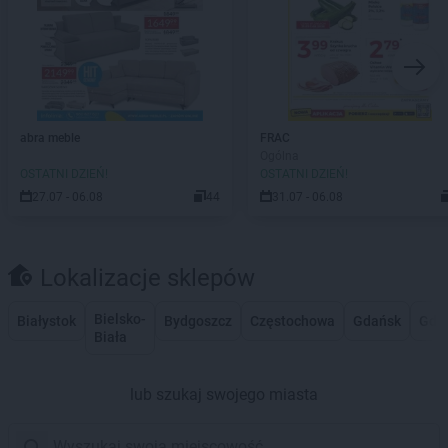
abra meble
FRAC
Ogólna
OSTATNI DZIEŃ!
OSTATNI DZIEŃ!
27.07 - 06.08
44
31.07 - 06.08
Lokalizacje sklepów
Bielsko-
Białystok
Bydgoszcz
Częstochowa
Gdańsk
Gdy
Biała
lub szukaj swojego miasta