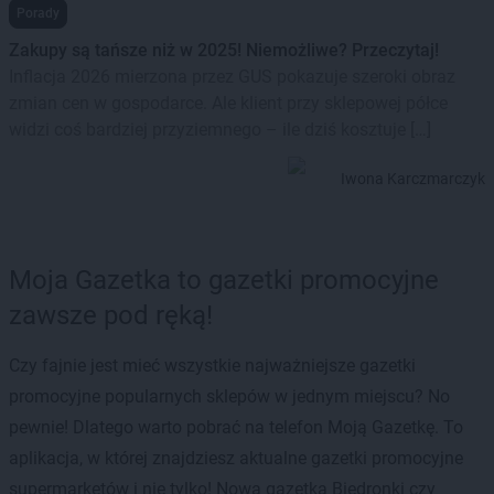
Porady
Zakupy są tańsze niż w 2025! Niemożliwe? Przeczytaj!
Inflacja 2026 mierzona przez GUS pokazuje szeroki obraz
zmian cen w gospodarce. Ale klient przy sklepowej półce
widzi coś bardziej przyziemnego – ile dziś kosztuje […]
Iwona Karczmarczyk
Moja Gazetka to gazetki promocyjne
zawsze pod ręką!
Czy fajnie jest mieć wszystkie najważniejsze gazetki
promocyjne popularnych sklepów w jednym miejscu? No
pewnie! Dlatego warto pobrać na telefon Moją Gazetkę. To
aplikacja, w której znajdziesz aktualne gazetki promocyjne
supermarketów i nie tylko! Nowa gazetka Biedronki czy