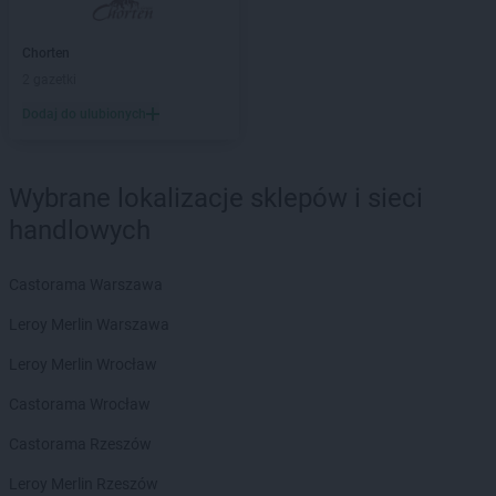
Chorten
Barcikowo
Chorten
Barcin
Chorten
Chorten
Bargłów Kościelny
2 gazetki
Chorten
Bartniki
Dodaj do ulubionych
Chorten
Bartołty Wielkie
Chorten
Bartoszyce
Chorten
Będzieszyn
Wybrane lokalizacje sklepów i sieci
Chorten
Bełchatów
handlowych
Chorten
Bezledy
Chorten
Biała Niżna
Chorten
Biała Piska
Castorama Warszawa
Chorten
Biała Podlaska
Leroy Merlin Warszawa
Chorten
Biała Rawska
Chorten
Białebłoto-Kobyla
Leroy Merlin Wrocław
Chorten
Białebłoto-Stara Wieś
Castorama Wrocław
Chorten
Białobiel
Chorten
Białobrzegi
Castorama Rzeszów
Chorten
Białogard
Leroy Merlin Rzeszów
Chorten
Białogóra