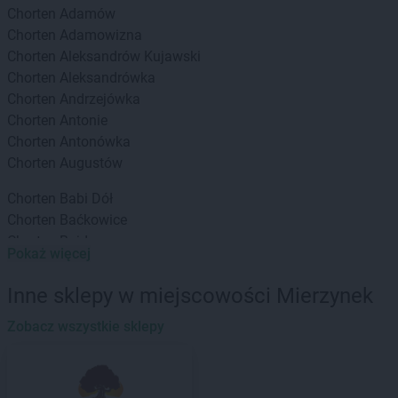
Chorten
Adamów
Chorten
Adamowizna
Chorten
Aleksandrów Kujawski
Chorten
Aleksandrówka
Chorten
Andrzejówka
Chorten
Antonie
Chorten
Antonówka
Chorten
Augustów
Chorten
Babi Dół
Chorten
Baćkowice
Chorten
Bajdy
Pokaż więcej
Chorten
Bajki-Zalesie
Chorten
Bakałarzewo
Inne sklepy w miejscowości Mierzynek
Chorten
Bąkowo
Chorten
Zobacz wszystkie sklepy
Banie
Chorten
Banino
Chorten
Baranowo
Chorten
Barchów