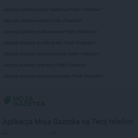
Chorten
Borowina
Jaki jest ulubiony papier toaletowy Polek i Polaków?
Chorten
Borzęcin Duży
Chorten
Borzymy
Jaka jest ulubiona woda Polek i Polaków?
Chorten
Boże
Jakie są ulubione płatki owsiane Polek i Polaków?
Chorten
Braciejówka
Chorten
Bramki
Jaki jest ulubiony środek do WC Polek i Polaków?
Chorten
Braniewo
Jaki jest ulubiony żel pod prysznic Polek i Polaków?
Chorten
Brańsk
Chorten
Brenna
Jaki jest ulubiony szampon Polek i Polaków?
Chorten
Brochów
Jaki jest ulubiony ręcznik papierowy Polek i Polaków?
Chorten
Brójce
Chorten
Brok
Chorten
Brończany
Chorten
Broniewice
Chorten
Bronowo
Chorten
Brudki Stare
Aplikacja Moja Gazetka na Twój telefon!
Chorten
Brusy
Chorten
Brwinów
Chorten
Brzesko