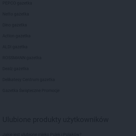
Chorten
Błonie
PEPCO gazetka
Chorten
Bobrówka
Netto gazetka
Chorten
Bobrowniki
Chorten
Bochnia
Dino gazetka
Chorten
Boćki
Action gazetka
Chorten
Bodaczów
Chorten
Bogatynia
ALDI gazetka
Chorten
Bogdanka
ROSSMANN gazetka
Chorten
Bojano
Chorten
Bolęcin
Dealz gazetka
Chorten
Bolesławiec
Delikatesy Centrum gazetka
Chorten
Bolimów
Chorten
Bolków
Gazetka Świąteczne Promocje
Chorten
Bolszewo
Chorten
Borek
Chorten
Borki
Ulubione produkty użytkowników
Chorten
Borkowo
Chorten
Borów Wielki
Chorten
Borowe
Jakie jest ulubione mleko Polek i Polaków?