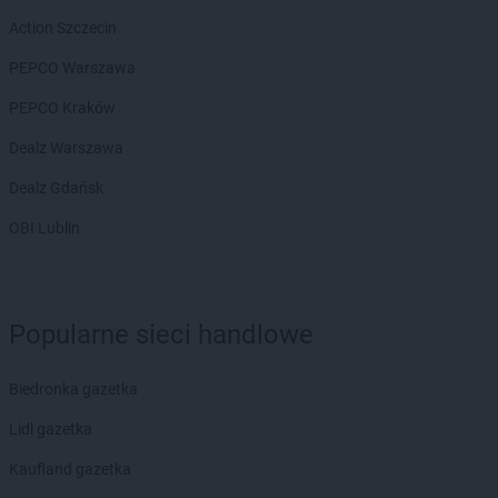
Chorten
Białousy
Action Szczecin
Chorten
Białowieża
PEPCO Warszawa
Chorten
Białożewin
Chorten
Białystok
PEPCO Kraków
Chorten
Biecz
Dealz Warszawa
Chorten
Biedaszki
Chorten
Biedrzychowice
Dealz Gdańsk
Chorten
Bielany-Żyłaki
OBI Lublin
Chorten
Bielicha
Chorten
Bieliny
Chorten
Bielsk Podlaski
Chorten
Bielsko-Biała
Popularne sieci handlowe
Chorten
Bierwce
Chorten
Biłgoraj
Biedronka gazetka
Chorten
Biskupiec
Chorten
Biskupiec-Kolonia Trzecia
Lidl gazetka
Chorten
Błędowo
Kaufland gazetka
Chorten
Blochy