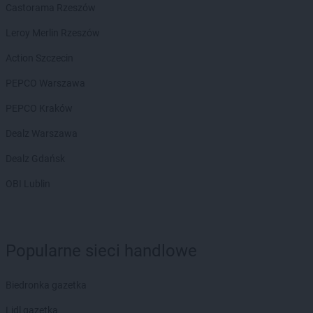
Chorten
Białogard
Castorama Rzeszów
Chorten
Białogóra
Leroy Merlin Rzeszów
Chorten
Białousy
Chorten
Białowieża
Action Szczecin
Chorten
Białożewin
PEPCO Warszawa
Chorten
Białystok
Chorten
Biecz
PEPCO Kraków
Chorten
Biedaszki
Dealz Warszawa
Chorten
Biedrzychowice
Chorten
Bielany-Żyłaki
Dealz Gdańsk
Chorten
Bielicha
OBI Lublin
Chorten
Bieliny
Chorten
Bielsk Podlaski
Chorten
Bielsko-Biała
Chorten
Bierwce
Popularne sieci handlowe
Chorten
Biłgoraj
Chorten
Biskupiec
Biedronka gazetka
Chorten
Biskupiec-Kolonia Trzecia
Chorten
Błędowo
Lidl gazetka