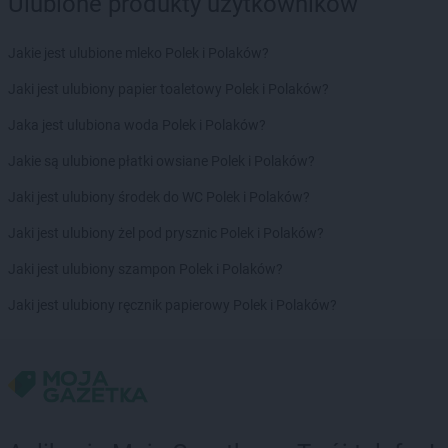
Ulubione produkty użytkowników
Chorten
Borowe
Chorten
Borowina
Jakie jest ulubione mleko Polek i Polaków?
Chorten
Borzęcin Duży
Jaki jest ulubiony papier toaletowy Polek i Polaków?
Chorten
Borzymy
Chorten
Boże
Jaka jest ulubiona woda Polek i Polaków?
Chorten
Braciejówka
Jakie są ulubione płatki owsiane Polek i Polaków?
Chorten
Bramki
Chorten
Braniewo
Jaki jest ulubiony środek do WC Polek i Polaków?
Chorten
Brańsk
Jaki jest ulubiony żel pod prysznic Polek i Polaków?
Chorten
Brenna
Chorten
Brochów
Jaki jest ulubiony szampon Polek i Polaków?
Chorten
Brójce
Jaki jest ulubiony ręcznik papierowy Polek i Polaków?
Chorten
Brok
Chorten
Brończany
Chorten
Broniewice
Chorten
Bronowo
Chorten
Brudki Stare
Chorten
Brusy