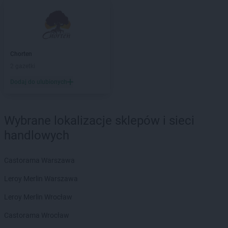
Chorten
Barchów
Chorten
Barcikowo
Chorten
Barcin
Chorten
Bargłów Kościelny
Chorten
Chorten
Bartniki
2 gazetki
Chorten
Bartołty Wielkie
Dodaj do ulubionych
Chorten
Bartoszyce
Chorten
Będzieszyn
Chorten
Bełchatów
Wybrane lokalizacje sklepów i sieci
Chorten
Bezledy
Chorten
Biała Niżna
handlowych
Chorten
Biała Piska
Chorten
Biała Podlaska
Castorama Warszawa
Chorten
Biała Rawska
Leroy Merlin Warszawa
Chorten
Białebłoto-Kobyla
Chorten
Białebłoto-Stara Wieś
Leroy Merlin Wrocław
Chorten
Białobiel
Castorama Wrocław
Chorten
Białobrzegi