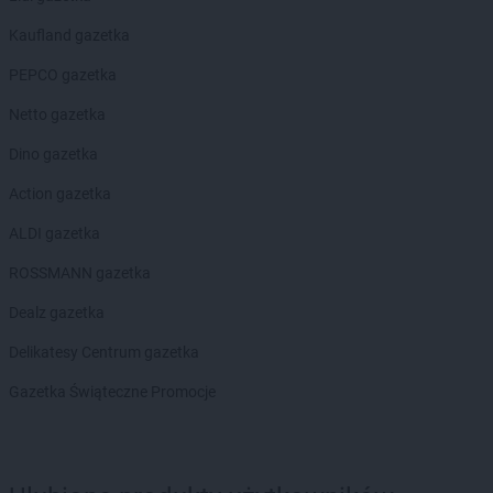
Chorten
Blochy
Kaufland gazetka
Chorten
Błonie
Chorten
Bobrówka
PEPCO gazetka
Chorten
Bobrowniki
Netto gazetka
Chorten
Bochnia
Chorten
Boćki
Dino gazetka
Chorten
Bodaczów
Action gazetka
Chorten
Bogatynia
Chorten
Bogdanka
ALDI gazetka
Chorten
Bojano
ROSSMANN gazetka
Chorten
Bolęcin
Chorten
Bolesławiec
Dealz gazetka
Chorten
Bolimów
Delikatesy Centrum gazetka
Chorten
Bolków
Chorten
Bolszewo
Gazetka Świąteczne Promocje
Chorten
Borek
Chorten
Borki
Chorten
Borkowo
Chorten
Borów Wielki