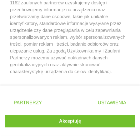
Zobacz szczegóły
1162 zaufanych partnerów uzyskujemy dostęp i
Retail Radar – analiza rynku
przechowujemy informacje na urządzeniu oraz
przetwarzamy dane osobowe, takie jak unikalne
identyfikatory, standardowe informacje wysyłane przez
Wasze ulubione produkty
urządzenie czy dane przeglądania w celu zapewniania
spersonalizowanych reklam, wybór spersonalizowanych
Regulamin serwisu i polityka prywatności
treści, pomiar reklam i treści, badanie odbiorców oraz
ulepszanie usług. Za zgodą Użytkownika my i Zaufani
Mapa strony
Partnerzy możemy używać dokładnych danych
geolokalizacyjnych oraz aktywnie skanować
Zawsze najnowsze gazetki w naszej
Wszystkie miasta z lokalizacjami sklepów
charakterystykę urządzenia do celów identyfikacji.
Ponieważ cenimy Twoją prywatność, prosimy o zgodę na
aplikacji
korzystanie z tych technologii poprzez kliknięcie
„Akceptuję”. Zgoda jest dobrowolna i zawsze możesz ją
+ 1,5 mln zadowolonych kupujących
zmienić/wycofać klikając przycisk ustawień prywatności
Polska
Czechy
Ukraina
Litwa
Słowacja
Rumunia
PARTNERZY
USTAWIENIA
znajdujący się w lewym dolnym rogu strony
. Niektóre rodzaje przetwarzania danych nie wymagają
Akceptuję
zgody użytkownika, ale masz prawo sprzeciwić się
©
2026
Moja Gazetka Sp. z o.o.
Kontynuuj na stronie
takiemu przetwarzaniu. Preferencje będą miały
zastosowania tylko na tej witrynie.