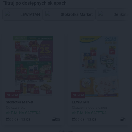
Filtruj po dostępnych sklepach
LEWIATAN
Stokrotka Market
Delikates
NOWA!
NOWA!
Stokrotka Market
LEWIATAN
Od czwartku
Okazje na dobry dzień
AKTUALNA GAZETKA
AKTUALNA GAZETKA
06.08 - 12.08
35
06.08 - 12.08
1