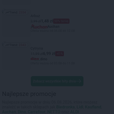
Trend:
2354
Trend: 2354
Arbuz
1,48 zł
2,99 zł
50% taniej
Auchan
Oferta ważna od 06.08 do 12.08
Trend:
2343
Trend: 2343
Cytryna
6,99 zł
11,99 zł
-41%
dino
Oferta ważna od 05.08 do 11.08
Zobacz wszystkie hity dnia
Najlepsze promocje
Najlepsze promocje w dniu 06.08.2026, które możesz
znaleźć w takich sklepach jak
Biedronka
,
Lidl
,
Kaufland
,
Auchan
,
Dino
,
Carrefour
,
NETTO
oraz
ALDI