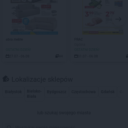
abra meble
FRAC
Ogólna
OSTATNI DZIEŃ!
OSTATNI DZIEŃ!
27.07 - 06.08
44
31.07 - 06.08
Lokalizacje sklepów
Bielsko-
Białystok
Bydgoszcz
Częstochowa
Gdańsk
Gdy
Biała
lub szukaj swojego miasta