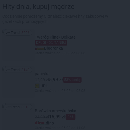
Hity dnia, kupuj mądrze
Codziennie pomożemy Ci znaleźć ciekawe hity zakupowe w
gazetkach promocyjnych
Trend:
3206
Trend: 3206
Twaróg Klinek Delikate
DRUGI 40% TANIEJ
Biedronka
Oferta ważna od 03.08 do 08.08
Trend:
3149
Trend: 3149
papryka
5,99 zł
12,99 zł
53% taniej
LIDL
Oferta ważna od 06.08 do 08.08
Trend:
3018
Trend: 3018
Borówka amerykańska
15,99 zł
24,99 zł
-36%
dino
Oferta ważna od 05.08 do 11.08