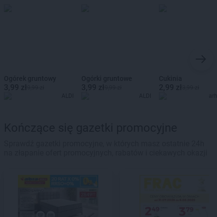
Ogórek gruntowy
Ogórki gruntowe
Cukinia
3,99 zł
3,99 zł
2,99 zł
9,99 zł
9,99 zł
3,99 zł
ALDI
ALDI
ar
Kończące się gazetki promocyjne
Sprawdź gazetki promocyjne, w których masz ostatnie 24h
na złapanie ofert promocyjnych, rabatów i ciekawych okazji