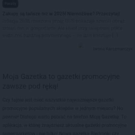
Porady
Zakupy są tańsze niż w 2025! Niemożliwe? Przeczytaj!
Inflacja 2026 mierzona przez GUS pokazuje szeroki obraz
zmian cen w gospodarce. Ale klient przy sklepowej półce
widzi coś bardziej przyziemnego – ile dziś kosztuje […]
Iwona Karczmarczyk
Moja Gazetka to gazetki promocyjne
zawsze pod ręką!
Czy fajnie jest mieć wszystkie najważniejsze gazetki
promocyjne popularnych sklepów w jednym miejscu? No
pewnie! Dlatego warto pobrać na telefon Moją Gazetkę. To
aplikacja, w której znajdziesz aktualne gazetki promocyjne
supermarketów i nie tylko! Nowa gazetka Biedronki czy