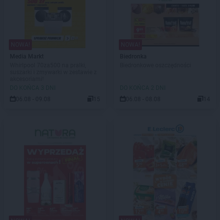
NOWA!
NOWA!
Media Markt
Biedronka
Whirlpool 70za500 na pralki,
Biedronkowe oszczędności
suszarki i zmywarki w zestawie z
akcesoriami!
DO KOŃCA 3 DNI
DO KOŃCA 2 DNI
06.08 - 09.08
15
06.08 - 08.08
14