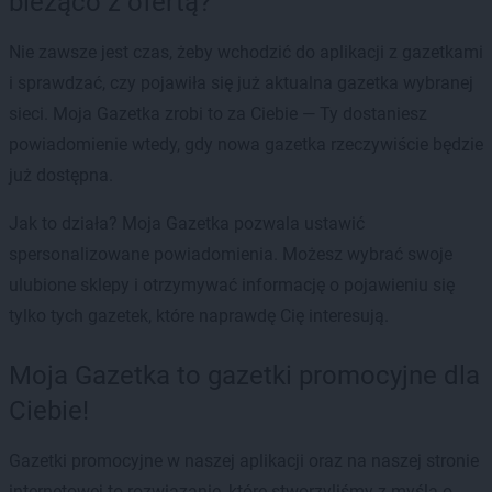
bieżąco z ofertą?
Nie zawsze jest czas, żeby wchodzić do aplikacji z gazetkami
i sprawdzać, czy pojawiła się już aktualna gazetka wybranej
sieci. Moja Gazetka zrobi to za Ciebie — Ty dostaniesz
powiadomienie wtedy, gdy nowa gazetka rzeczywiście będzie
już dostępna.
Jak to działa? Moja Gazetka pozwala ustawić
spersonalizowane powiadomienia. Możesz wybrać swoje
ulubione sklepy i otrzymywać informację o pojawieniu się
tylko tych gazetek, które naprawdę Cię interesują.
Moja Gazetka to gazetki promocyjne dla
Ciebie!
Gazetki promocyjne w naszej aplikacji oraz na naszej stronie
internetowej to rozwiązanie, które stworzyliśmy z myślą o