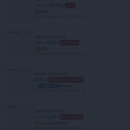
16,99 zł
34,99 zł
-51%
ALDI
Oferta ważna od 05.08 do 08.08
Trend:
2590
Trend: 2590
ogórek gruntowy
4,89 zł
6,99 zł
30% taniej
LIDL
Oferta ważna od 06.08 do 08.08
Trend:
2472
Trend: 2472
środek czyszczący
5,99 zł
Niższa cena z 30 dni
Action
Oferta ważna od 05.08 do 11.08
Trend:
2469
Trend: 2469
marchew młoda
1,49 zł
3,99 zł
62% TANIEJ!
Kaufland
Oferta ważna od 06.08 do 08.08