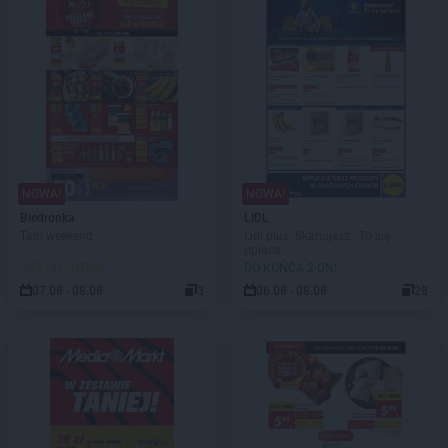
NOWA!
NOWA!
Biedronka
LIDL
Tani weekend
Lidl plus. Skanujesz - To się
opłaca
JUŻ OD JUTRA!
DO KOŃCA 2 DNI
07.08 - 08.08
3
06.08 - 08.08
28