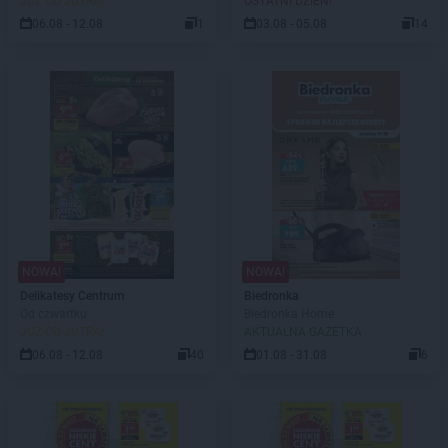
JUŻ OD JUTRA!
OSTATNI DZIEŃ!
06.08 - 12.08
1
03.08 - 05.08
14
NOWA!
NOWA!
Delikatesy Centrum
Biedronka
Od czwartku
Biedronka Home
JUŻ OD JUTRA!
AKTUALNA GAZETKA
06.08 - 12.08
40
01.08 - 31.08
6