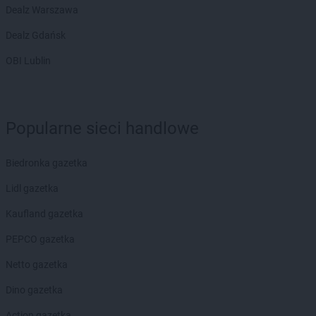
Dealz Warszawa
Dealz Gdańsk
OBI Lublin
Popularne sieci handlowe
Biedronka gazetka
Lidl gazetka
Kaufland gazetka
PEPCO gazetka
Netto gazetka
Dino gazetka
Action gazetka