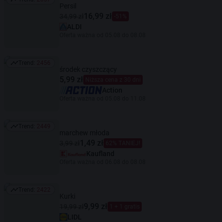
Trend: 2657
Persil
16,99 zł
34,99 zł
-51%
ALDI
Oferta ważna od 05.08 do 08.08
Trend:
2456
Trend: 2456
środek czyszczący
5,99 zł
Niższa cena z 30 dni
Action
Oferta ważna od 05.08 do 11.08
Trend:
2449
Trend: 2449
marchew młoda
1,49 zł
3,99 zł
62% TANIEJ!
Kaufland
Oferta ważna od 06.08 do 08.08
Trend:
2422
Trend: 2422
Kurki
9,99 zł
19,99 zł
1 + 1 gratis
LIDL