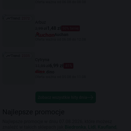
Oferta ważna od 06.08 do 08.08
Trend:
2372
Trend: 2372
Arbuz
1,48 zł
2,99 zł
50% taniej
Auchan
Oferta ważna od 06.08 do 12.08
Trend:
2335
Trend: 2335
Cytryna
6,99 zł
11,99 zł
-41%
dino
Oferta ważna od 05.08 do 11.08
Zobacz wszystkie hity dnia
Najlepsze promocje
Najlepsze promocje w dniu 07.08.2026, które możesz
znaleźć w takich sklepach jak
Biedronka
,
Lidl
,
Kaufland
,