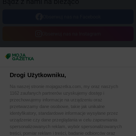
Bądź z nami na bieżąco
Obserwuj nas na Facebook
Obserwuj nas na Instagram
Masz sugestie lub pytania?
Napisz do nas:
support@mojagazetka.com
Drogi Użytkowniku,
Współpraca z nami
Na naszej stronie mojagazetka.com, my oraz naszych
Zobacz szczegóły
1162 zaufanych partnerów uzyskujemy dostęp i
Retail Radar – analiza rynku
przechowujemy informacje na urządzeniu oraz
przetwarzamy dane osobowe, takie jak unikalne
identyfikatory, standardowe informacje wysyłane przez
Wasze ulubione produkty
urządzenie czy dane przeglądania w celu zapewniania
spersonalizowanych reklam, wybór spersonalizowanych
Regulamin serwisu i polityka prywatności
treści, pomiar reklam i treści, badanie odbiorców oraz