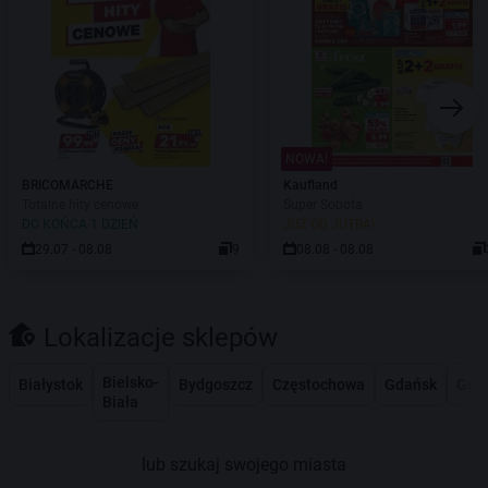
NOWA!
BRICOMARCHE
Kaufland
Totalne hity cenowe
Super Sobota
DO KOŃCA 1 DZIEŃ
JUŻ OD JUTRA!
29.07 - 08.08
9
08.08 - 08.08
Lokalizacje sklepów
Bielsko-
Białystok
Bydgoszcz
Częstochowa
Gdańsk
Gdy
Biała
lub szukaj swojego miasta