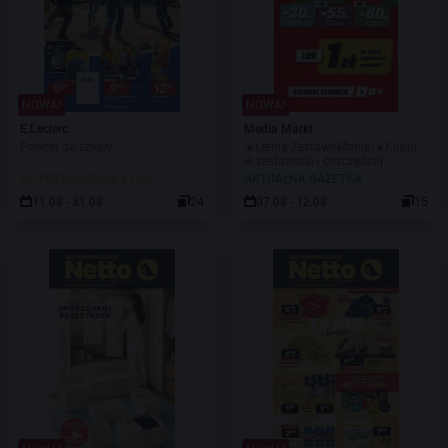
NOWA!
NOWA!
E.Leclerc
Media Markt
Powrót do szkoły
☀️Letnia ZestawoMania!☀️Kupuj
w zestawach i oszczędzaj
DO ROZPOCZĘCIA 4 DNI
AKTUALNA GAZETKA
11.08 - 31.08
24
07.08 - 12.08
15