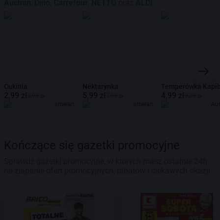
Auchan
,
Dino
,
Carrefour
,
NETTO
oraz
ALDI
Cukinia
Nektarynka
Temperówka Kapi
2,99 zł
5,99 zł
4,99 zł
3,99 zł
7,99 zł
9,39 zł
arhelan
arhelan
Au
Kończące się gazetki promocyjne
Sprawdź gazetki promocyjne, w których masz ostatnie 24h
na złapanie ofert promocyjnych, rabatów i ciekawych okazji