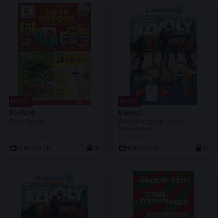
NOWA!
NOWA!
Kaufland
E.Leclerc
Super Sobota
Powrót do szkoły - oferta
rozszerzona
JUŻ OD JUTRA!
DO ROZPOCZĘCIA 4 DNI
08.08 - 08.08
30
11.08 - 31.08
32