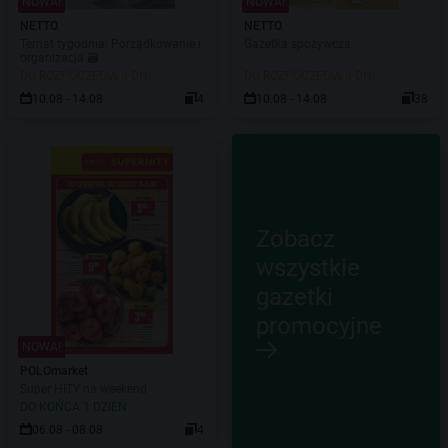
NOWA!
NOWA!
NETTO
NETTO
Temat tygodnia: Porządkowanie i
Gazetka spożywcza
organizacja 🗃️
DO ROZPOCZĘCIA 3 DNI
DO ROZPOCZĘCIA 3 DNI
10.08 - 14.08
4
10.08 - 14.08
38
Zobacz
wszystkie
gazetki
promocyjne
NOWA!
POLOmarket
Super HITY na weekend
DO KOŃCA 1 DZIEŃ
06.08 - 08.08
4