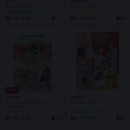
NETTO
Biedronka
Gazetka spożywcza
Hity i inspiracje
DO KOŃCA 1 DZIEŃ
DO ROZPOCZĘCIA 3 DNI
03.08 - 08.08
37
10.08 - 22.08
44
NOWA!
E.Leclerc
Kaufland
Wybór w dobrej cenie - oferta
Wyprawka z klasą
rozszerzona
DO ROZPOCZĘCIA 4 DNI
AKTUALNA GAZETKA
11.08 - 22.08
24
30.07 - 11.08
36