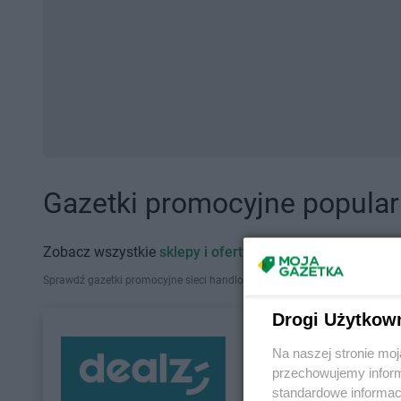
Gazetki promocyjne popularn
Zobacz wszystkie
sklepy i oferty promocyjne
Sprawdź gazetki promocyjne sieci handlowych, które działają w Polsce. Zna
Drogi Użytkow
Na naszej stronie mo
przechowujemy informa
standardowe informac