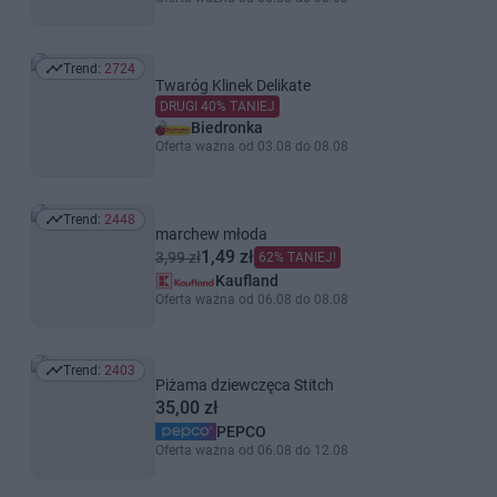
Trend:
2724
Trend: 2724
Twaróg Klinek Delikate
DRUGI 40% TANIEJ
Biedronka
Oferta ważna od 03.08 do 08.08
Trend:
2448
Trend: 2448
marchew młoda
1,49 zł
3,99 zł
62% TANIEJ!
Kaufland
Oferta ważna od 06.08 do 08.08
Trend:
2403
Trend: 2403
Piżama dziewczęca Stitch
35,00 zł
PEPCO
Oferta ważna od 06.08 do 12.08