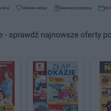
y dnia
Ulubione sklepy
Najnowsze przepisy
Dni
e - sprawdź najnowsze oferty p