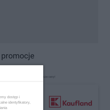
i promocje
kety. Najlepsze promocje i najniższe ceny!
emy dostęp i
lne identyfikatory,
iania