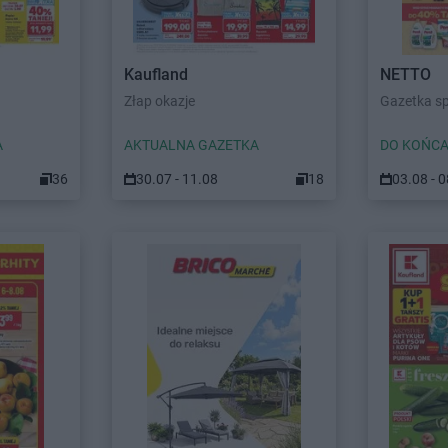
Kaufland
NETTO
Złap okazje
Gazetka s
A
AKTUALNA GAZETKA
DO KOŃCA
36
30.07 - 11.08
18
03.08 - 