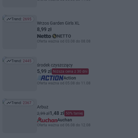
Trend:
2695
Trend: 2695
Wrzos Garden Girls XL
8,99 zł
NETTO
Oferta ważna od 03.08 do 08.08
Trend:
2445
Trend: 2445
środek czyszczący
5,99 zł
Niższa cena z 30 dni
Action
Oferta ważna od 05.08 do 11.08
Trend:
2367
Trend: 2367
Arbuz
1,48 zł
2,99 zł
50% taniej
Auchan
Oferta ważna od 06.08 do 12.08