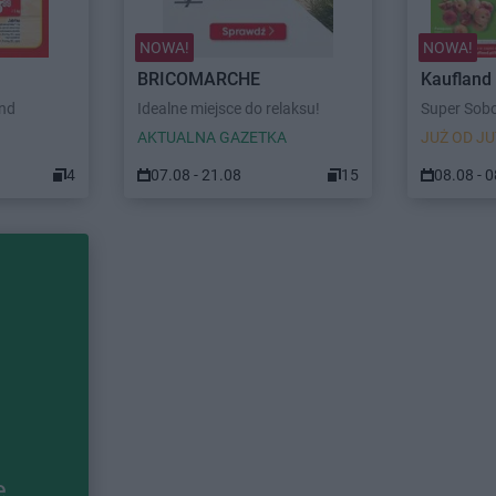
NOWA!
NOWA!
BRICOMARCHE
Kaufland
end
Idealne miejsce do relaksu!
Super Sob
AKTUALNA GAZETKA
JUŻ OD JU
4
07.08 - 21.08
15
08.08 - 
e