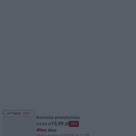
Trend:
3037
Trend: 3037
Borówka amerykańska
15,99 zł
24,99 zł
-36%
dino
Oferta ważna od 05.08 do 11.08