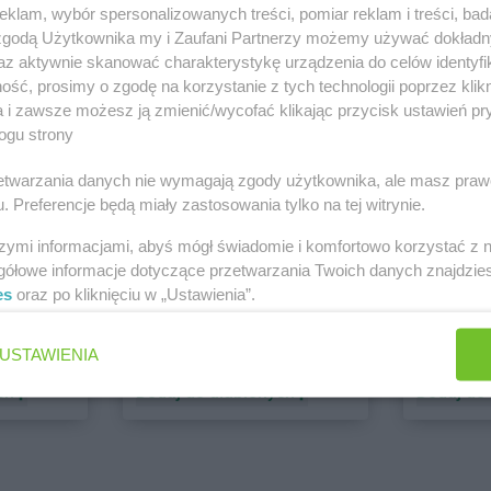
klam, wybór spersonalizowanych treści, pomiar reklam i treści, bad
 zgodą Użytkownika my i Zaufani Partnerzy możemy używać dokład
PEPCO
dino
az aktywnie skanować charakterystykę urządzenia do celów identyfi
1 gazetka
2 gazetki
ść, prosimy o zgodę na korzystanie z tych technologii poprzez klikn
ch
Dodaj do ulubionych
Dodaj do
a i zawsze możesz ją zmienić/wycofać klikając przycisk ustawień pr
ogu strony
rzetwarzania danych nie wymagają zgody użytkownika, ale masz praw
. Preferencje będą miały zastosowania tylko na tej witrynie.
szymi informacjami, abyś mógł świadomie i komfortowo korzystać z
gółowe informacje dotyczące przetwarzania Twoich danych znajdzi
es
oraz po kliknięciu w „Ustawienia”.
ALDI
Biedronk
USTAWIENIA
6 gazetek
11 gazet
ch
Dodaj do ulubionych
Dodaj do