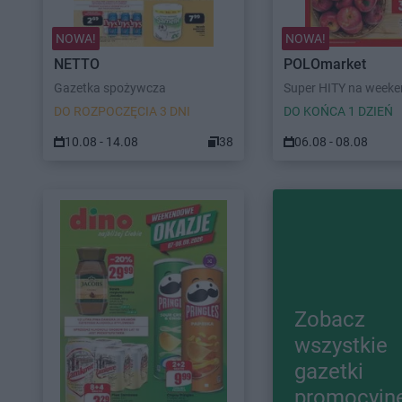
NOWA!
NOWA!
NETTO
POLOmarket
Gazetka spożywcza
Super HITY na week
DO ROZPOCZĘCIA 3 DNI
DO KOŃCA 1 DZIEŃ
10.08 - 14.08
38
06.08 - 08.08
Zobacz
wszystkie
gazetki
promocyjn