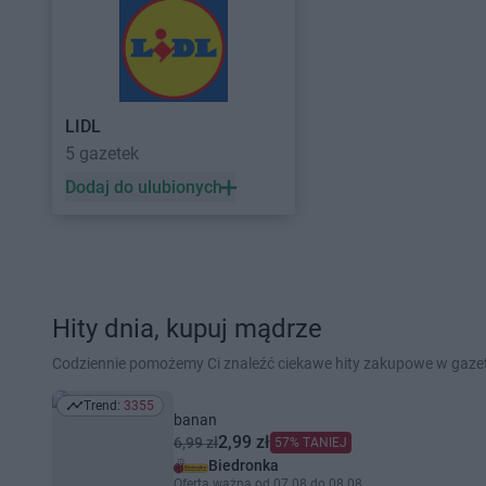
LIDL
5 gazetek
Dodaj do ulubionych
Hity dnia, kupuj mądrze
Codziennie pomożemy Ci znaleźć ciekawe hity zakupowe w gaz
Trend:
3355
Trend: 3355
banan
2,99 zł
6,99 zł
57% TANIEJ
Biedronka
Oferta ważna od 07.08 do 08.08