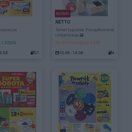
NOWA!
NETTO
pożywcza
Temat tygodnia: Porządkowanie
i organizacja 🗃️
 1 DZIEŃ
DO ROZPOCZĘCIA 3 DNI
08.08
37
10.08 - 14.08
4