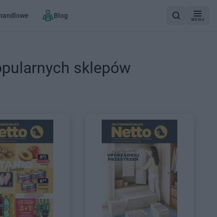
 handlowe
Blog
MENU
opularnych sklepów