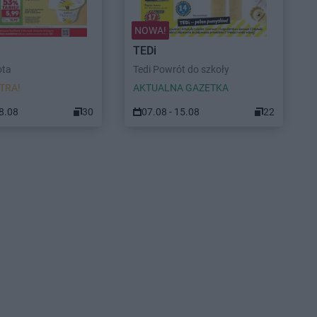
NOWA!
TEDi
ota
Tedi Powrót do szkoły
TRA!
AKTUALNA GAZETKA
08.08
30
07.08 - 15.08
22