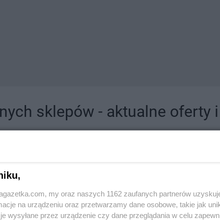
ych sklepów - aktualne oferty 
jdziesz tutaj sklepy należące do lokalnych sieci oraz duże, znane super- i hipermar
niku,
jagazetka.com, my oraz naszych 1162 zaufanych partnerów uzyskuj
cje na urządzeniu oraz przetwarzamy dane osobowe, takie jak unika
je wysyłane przez urządzenie czy dane przeglądania w celu zapewn