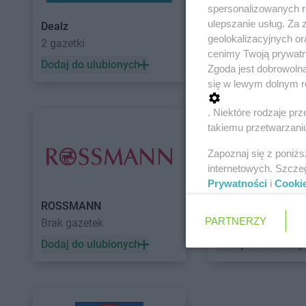
spersonalizowanych re
ulepszanie usług. Za
Dealz
POLOmarket
geolokalizacyjnych or
2 gazetki
11 gazetek
cenimy Twoją prywatno
Dodaj do ulubionych
Dodaj do ulubiony
Zgoda jest dobrowoln
się w lewym dolnym r
. Niektóre rodzaje p
takiemu przetwarzaniu
Zapoznaj się z poniż
internetowych. Szcze
Prywatności
i
Cooki
ROSSMANN
Auchan
PARTNERZY
Brak gazetek
5 gazetek
Dodaj do ulubionych
Dodaj do ulubiony