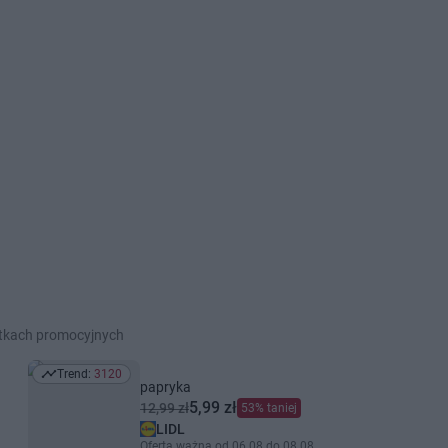
etkach promocyjnych
Trend:
3120
Trend: 3120
papryka
5,99 zł
12,99 zł
53% taniej
LIDL
Oferta ważna od 06.08 do 08.08