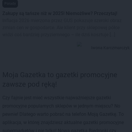
Porady
Zakupy są tańsze niż w 2025! Niemożliwe? Przeczytaj!
Inflacja 2026 mierzona przez GUS pokazuje szeroki obraz
zmian cen w gospodarce. Ale klient przy sklepowej półce
widzi coś bardziej przyziemnego – ile dziś kosztuje […]
Iwona Karczmarczyk
Moja Gazetka to gazetki promocyjne
zawsze pod ręką!
Czy fajnie jest mieć wszystkie najważniejsze gazetki
promocyjne popularnych sklepów w jednym miejscu? No
pewnie! Dlatego warto pobrać na telefon Moją Gazetkę. To
aplikacja, w której znajdziesz aktualne gazetki promocyjne
supermarketów i nie tylko! Nowa gazetka Biedronki czy