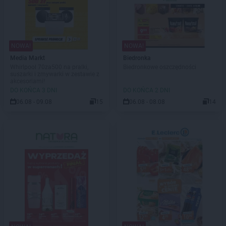
NOWA!
NOWA!
Media Markt
Biedronka
Whirlpool 70za500 na pralki,
Biedronkowe oszczędności
suszarki i zmywarki w zestawie z
akcesoriami!
DO KOŃCA 3 DNI
DO KOŃCA 2 DNI
06.08 - 09.08
15
06.08 - 08.08
14