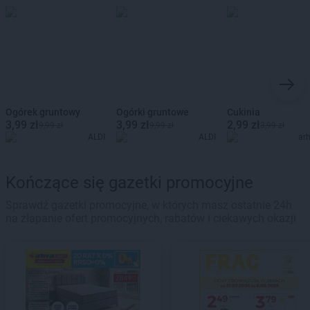
Ogórek gruntowy
Ogórki gruntowe
Cukinia
3,99 zł
3,99 zł
2,99 zł
9,99 zł
9,99 zł
3,99 zł
ALDI
ALDI
ar
Kończące się gazetki promocyjne
Sprawdź gazetki promocyjne, w których masz ostatnie 24h
na złapanie ofert promocyjnych, rabatów i ciekawych okazji