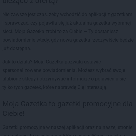
bieżąco z ofertą?
Nie zawsze jest czas, żeby wchodzić do aplikacji z gazetkami
i sprawdzać, czy pojawiła się już aktualna gazetka wybranej
sieci. Moja Gazetka zrobi to za Ciebie — Ty dostaniesz
powiadomienie wtedy, gdy nowa gazetka rzeczywiście będzie
już dostępna.
Jak to działa? Moja Gazetka pozwala ustawić
spersonalizowane powiadomienia. Możesz wybrać swoje
ulubione sklepy i otrzymywać informację o pojawieniu się
tylko tych gazetek, które naprawdę Cię interesują.
Moja Gazetka to gazetki promocyjne dla
Ciebie!
Gazetki promocyjne w naszej aplikacji oraz na naszej stronie
internetowej to rozwiązanie, które stworzyliśmy z myślą o