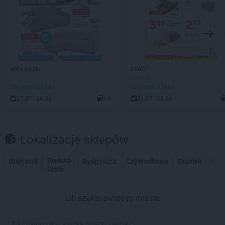
abra meble
FRAC
Ogólna
OSTATNI DZIEŃ!
OSTATNI DZIEŃ!
27.07 - 06.08
44
31.07 - 06.08
Lokalizacje sklepów
Bielsko-
Białystok
Bydgoszcz
Częstochowa
Gdańsk
Gdy
Biała
lub szukaj swojego miasta