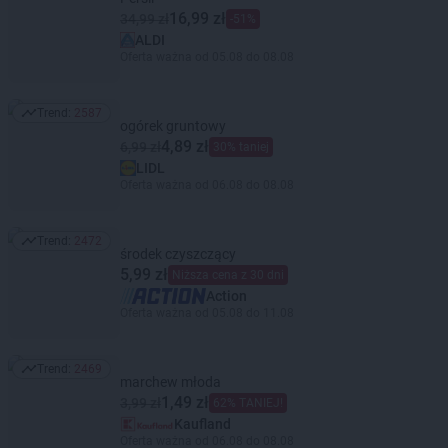
16,99 zł
34,99 zł
-51%
ALDI
Oferta ważna od 05.08 do 08.08
Trend:
2587
Trend: 2587
ogórek gruntowy
4,89 zł
6,99 zł
30% taniej
LIDL
Oferta ważna od 06.08 do 08.08
Trend:
2472
Trend: 2472
środek czyszczący
5,99 zł
Niższa cena z 30 dni
Action
Oferta ważna od 05.08 do 11.08
Trend:
2469
Trend: 2469
marchew młoda
1,49 zł
3,99 zł
62% TANIEJ!
Kaufland
Oferta ważna od 06.08 do 08.08