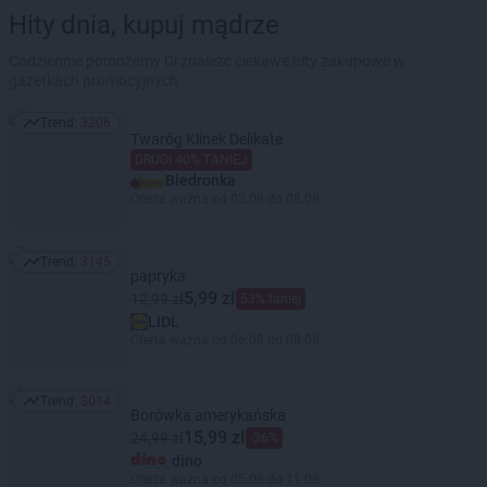
Hity dnia, kupuj mądrze
Codziennie pomożemy Ci znaleźć ciekawe hity zakupowe w
gazetkach promocyjnych
Trend:
3206
Trend: 3206
Twaróg Klinek Delikate
DRUGI 40% TANIEJ
Biedronka
Oferta ważna od 03.08 do 08.08
Trend:
3145
Trend: 3145
papryka
5,99 zł
12,99 zł
53% taniej
LIDL
Oferta ważna od 06.08 do 08.08
Trend:
3014
Trend: 3014
Borówka amerykańska
15,99 zł
24,99 zł
-36%
dino
Oferta ważna od 05.08 do 11.08