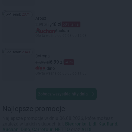
Trend:
2371
Trend: 2371
Arbuz
1,48 zł
2,99 zł
50% taniej
Auchan
Oferta ważna od 06.08 do 12.08
Trend:
2343
Trend: 2343
Cytryna
6,99 zł
11,99 zł
-41%
dino
Oferta ważna od 05.08 do 11.08
Zobacz wszystkie hity dnia
Najlepsze promocje
Najlepsze promocje w dniu 06.08.2026, które możesz
znaleźć w takich sklepach jak
Biedronka
,
Lidl
,
Kaufland
,
Auchan
,
Dino
,
Carrefour
,
NETTO
oraz
ALDI