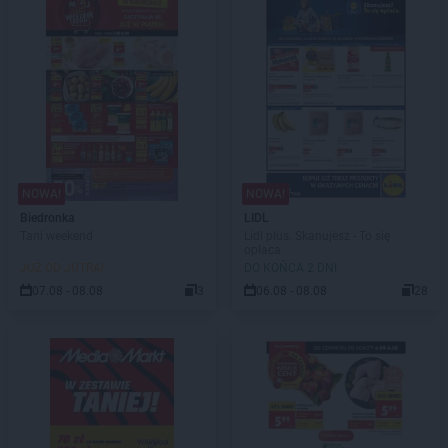
NOWA!
NOWA!
Biedronka
LIDL
Tani weekend
Lidl plus. Skanujesz - To się
opłaca
JUŻ OD JUTRA!
DO KOŃCA 2 DNI
07.08 - 08.08
3
06.08 - 08.08
28