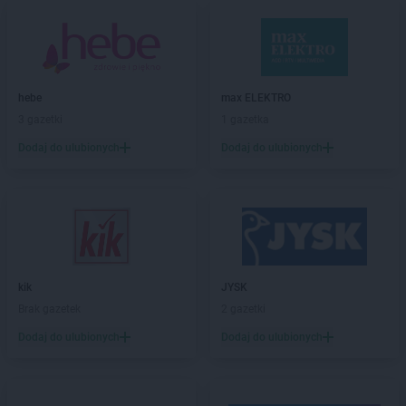
Sekret Urody
Mrocza
Sekret Urody
Olsztyn
Sekret Urody
Opatów
Sekret Urody
Ostrowiec Świętokrzyski
hebe
max ELEKTRO
Sekret Urody
Ożarów
3 gazetki
1 gazetka
Sekret Urody
Piła
Dodaj do ulubionych
Dodaj do ulubionych
Sekret Urody
Pilzno
Sekret Urody
Pińczów
Sekret Urody
Połajewo
Sekret Urody
Połaniec
Sekret Urody
Przeworsk
Sekret Urody
Radzyń Podlaski
kik
JYSK
Sekret Urody
Rudnik nad Sanem
Brak gazetek
2 gazetki
Sekret Urody
Rzeszów
Dodaj do ulubionych
Dodaj do ulubionych
Sekret Urody
Sandomierz
Sekret Urody
Sanok