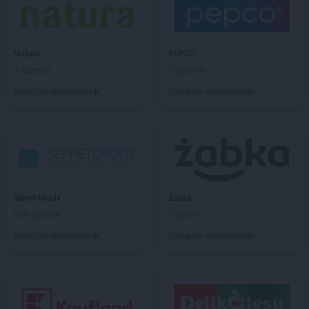
Sekret Urody
Sędziszów Małopolski
Sekret Urody
Skarżysko-Kamienna
Sekret Urody
Sompolno
Sekret Urody
Stalowa Wola
Natura
PEPCO
Sekret Urody
Starachowice
1 gazetka
1 gazetka
Sekret Urody
Strzyżów
Dodaj do ulubionych
Dodaj do ulubionych
Sekret Urody
Suchedniów
Sekret Urody
Wąbrzeźno
Sekret Urody
Wałcz
Sekret Urody
Więcbork
Sekret Urody
Wiśniowa
Sekret Urody
Włoszakowice
Sekret Urody
Żabka
Sekret Urody
Włoszczowa
Brak gazetek
2 gazetki
Sekret Urody
Wysoka
Dodaj do ulubionych
Dodaj do ulubionych
Sekret Urody
Zakrzów
Sekret Urody
Złotów
Sekret Urody
Żołynia