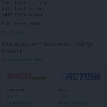
Sekret Urody
Bukowina Tatrzańska
Sekret Urody
Busko-Zdrój
Sekret Urody
Bydgoszcz
Sekret Urody
Chmielnik
Pokaż więcej
Sekret Urody
Dęblin
Sekret Urody
Dębno
Inne sklepy w miejscowości Radzyń
Sekret Urody
Dubiecko
Podlaski
Sekret Urody
Frysztak
Zobacz wszystkie sklepy
Sekret Urody
Gdów
Sekret Urody
Głogów Małopolski
Sekret Urody
Gorlice
Sekret Urody
Grudziądz
Sekret Urody
Grupa
BRICOMARCHE
Action
Sekret Urody
7 gazetek
Janowiec Wielkopolski
1 gazetka
Sekret Urody
Jarosław
Dodaj do ulubionych
Dodaj do ulubionych