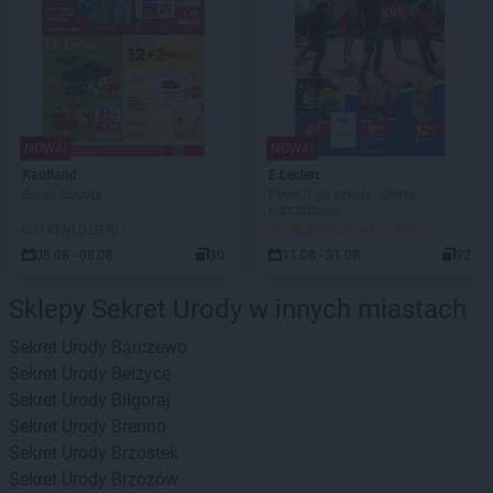
NOWA!
NOWA!
Kaufland
E.Leclerc
Super Sobota
Powrót do szkoły - oferta
rozszerzona
OSTATNI DZIEŃ!
DO ROZPOCZĘCIA 3 DNI
08.08 - 08.08
30
11.08 - 31.08
32
Sklepy Sekret Urody w innych miastach
Sekret Urody
Barczewo
Sekret Urody
Bełżyce
Sekret Urody
Biłgoraj
Sekret Urody
Brenno
Sekret Urody
Brzostek
Sekret Urody
Brzozów