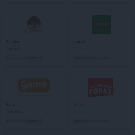
Sekret Urody
Jasło
Sekret Urody
Kamień Krajeński
Sekret Urody
Kielce
Sekret Urody
Kock
Sekret Urody
Kołaczyce
Sekret Urody
Korczyna
Chorten
groszek
Sekret Urody
Koziegłowy
2 gazetki
5 gazetek
Sekret Urody
Krośniewice
Dodaj do ulubionych
Dodaj do ulubionych
Sekret Urody
Krosno
Sekret Urody
Kunów
Sekret Urody
Łańcut
Sekret Urody
Lesko
Sekret Urody
Leżajsk
Gama
Topaz
1 gazetka
1 gazetka
Sekret Urody
Miechów
Sekret Urody
Mielec
Dodaj do ulubionych
Dodaj do ulubionych
Sekret Urody
Mosina