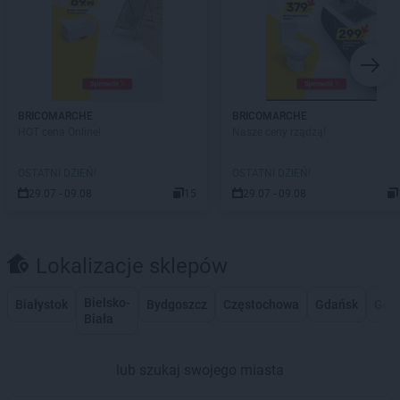
BRICOMARCHE
BRICOMARCHE
HOT cena Online!
Nasze ceny rządzą!
OSTATNI DZIEŃ!
OSTATNI DZIEŃ!
29.07 - 09.08
15
29.07 - 09.08
Lokalizacje sklepów
Bielsko-
Białystok
Bydgoszcz
Częstochowa
Gdańsk
Gdy
Biała
lub szukaj swojego miasta