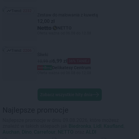
Trend:
2232
Trend: 2232
Zestaw do malowania z kuwetą
12,00 zł
NETTO
Oferta ważna od 06.08 do 12.08
Trend:
2206
Trend: 2206
Śliwki
6,99 zł
10,99 zł
36% TANIEJ
Delikatesy Centrum
Oferta ważna od 06.08 do 12.08
Zobacz wszystkie hity dnia
Najlepsze promocje
Najlepsze promocje w dniu 09.08.2026, które możesz
znaleźć w takich sklepach jak
Biedronka
,
Lidl
,
Kaufland
,
Auchan
,
Dino
,
Carrefour
,
NETTO
oraz
ALDI