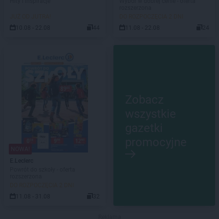
Hity i inspiracje
Wybór w dobrej cenie - oferta
rozszerzona
JUŻ OD JUTRA!
DO ROZPOCZĘCIA 2 DNI
10.08 - 22.08
44
11.08 - 22.08
24
Zobacz
wszystkie
gazetki
promocyjne
NOWA!
E.Leclerc
Powrót do szkoły - oferta
rozszerzona
DO ROZPOCZĘCIA 2 DNI
11.08 - 31.08
32
Reklama