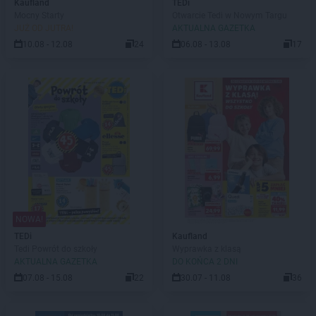
Kaufland
TEDi
Mocny Starty
Otwarcie Tedi w Nowym Targu
JUŻ OD JUTRA!
AKTUALNA GAZETKA
10.08 - 12.08
24
06.08 - 13.08
17
NOWA!
TEDi
Kaufland
Tedi Powrót do szkoły
Wyprawka z klasą
AKTUALNA GAZETKA
DO KOŃCA 2 DNI
07.08 - 15.08
22
30.07 - 11.08
36