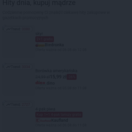
Hity dnia, kupuj mądrze
Codziennie pomożemy Ci znaleźć ciekawe hity zakupowe w
gazetkach promocyjnych
Trend:
3080
Trend: 3080
skyr
2+1 gratis
Biedronka
Oferta ważna od 06.08 do 12.08
Trend:
3034
Trend: 3034
Borówka amerykańska
15,99 zł
24,99 zł
-36%
dino
Oferta ważna od 05.08 do 11.08
Trend:
2727
Trend: 2727
4-pak piwa
Kup 1+1 4-pak tańszy gratis
Kaufland
Oferta ważna od 06.08 do 11.08