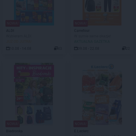
NOWA!
NOWA!
ALDI
Carrefour
Wybieram ALDI
W sumie same okazje!
JUŻ OD JUTRA!
AKTUALNA GAZETKA
10.08 - 14.08
43
09.08 - 22.08
22
NOWA!
NOWA!
Biedronka
E.Leclerc