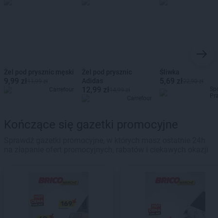
Żel pod prysznic męski
Żel pod prysznic
Śliwka
9,99 zł
5,69 zł
Adidas
11,99 zł
22,90 zł
12,99 zł
Sp
Carrefour
14,99 zł
Pr
Carrefour
Kończące się gazetki promocyjne
Sprawdź gazetki promocyjne, w których masz ostatnie 24h
na złapanie ofert promocyjnych, rabatów i ciekawych okazji