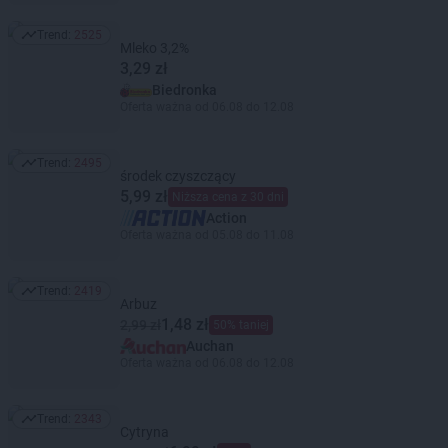
Trend:
2525
Trend: 2525
Mleko 3,2%
3,29 zł
Biedronka
Oferta ważna od 06.08 do 12.08
Trend:
2495
Trend: 2495
środek czyszczący
5,99 zł
Niższa cena z 30 dni
Action
Oferta ważna od 05.08 do 11.08
Trend:
2419
Trend: 2419
Arbuz
1,48 zł
2,99 zł
50% taniej
Auchan
Oferta ważna od 06.08 do 12.08
Trend:
2343
Trend: 2343
Cytryna