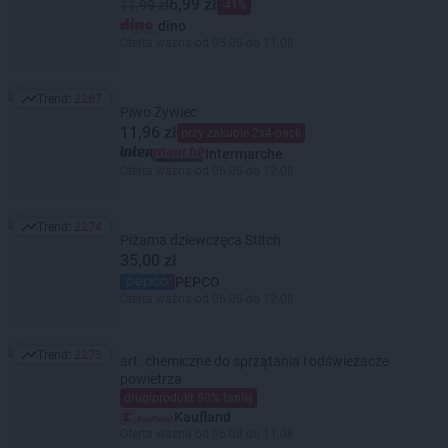
6,99 zł
11,99 zł
-41%
dino
Oferta ważna od 05.08 do 11.08
Trend:
2287
Trend: 2287
Piwo Żywiec
11,96 zł
przy zakupie 2x4-pack
Intermarche
Oferta ważna od 06.08 do 12.08
Trend:
2274
Trend: 2274
Piżama dziewczęca Stitch
35,00 zł
PEPCO
Oferta ważna od 06.08 do 12.08
Trend:
2273
art. chemiczne do sprzątania i odświeżacze
Trend: 2273
powietrza
drugiprodukt 80% taniej
Kaufland
Oferta ważna od 06.08 do 11.08