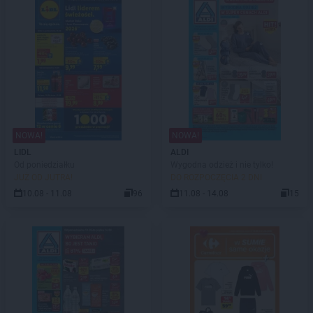
NOWA!
NOWA!
LIDL
ALDI
Od poniedziałku
Wygodna odzież i nie tylko!
JUŻ OD JUTRA!
DO ROZPOCZĘCIA 2 DNI
10.08 - 11.08
96
11.08 - 14.08
15