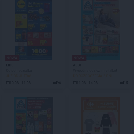
NOWA!
NOWA!
LIDL
ALDI
Od poniedziałku
Wygodna odzież i nie tylko!
JUŻ OD JUTRA!
DO ROZPOCZĘCIA 2 DNI
10.08 - 11.08
96
11.08 - 14.08
15