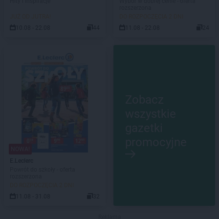
Hity i inspiracje
Wybór w dobrej cenie - oferta
rozszerzona
JUŻ OD JUTRA!
DO ROZPOCZĘCIA 2 DNI
10.08 - 22.08
44
11.08 - 22.08
24
Zobacz
wszystkie
gazetki
promocyjne
NOWA!
E.Leclerc
Powrót do szkoły - oferta
rozszerzona
DO ROZPOCZĘCIA 2 DNI
11.08 - 31.08
32
Reklama