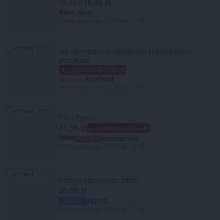
16,85 zł
23,49 zł
dino
Oferta ważna od 05.08 do 11.08
Trend:
2285
art. chemiczne do sprzątania i odświeżacze
Trend: 2285
powietrza
drugiprodukt 80% taniej
Kaufland
Oferta ważna od 06.08 do 11.08
Trend:
2285
Trend: 2285
Piwo Żywiec
11,96 zł
przy zakupie 2x4-pack
Intermarche
Oferta ważna od 06.08 do 12.08
Trend:
2274
Trend: 2274
Piżama dziewczęca Stitch
35,00 zł
PEPCO
Oferta ważna od 06.08 do 12.08