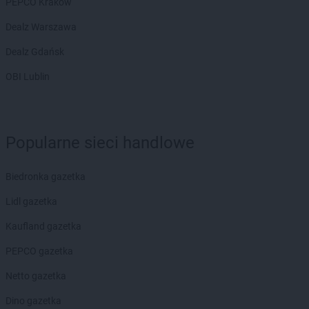
PEPCO Kraków
Dealz Warszawa
Dealz Gdańsk
OBI Lublin
Popularne sieci handlowe
Biedronka gazetka
Lidl gazetka
Kaufland gazetka
PEPCO gazetka
Netto gazetka
Dino gazetka