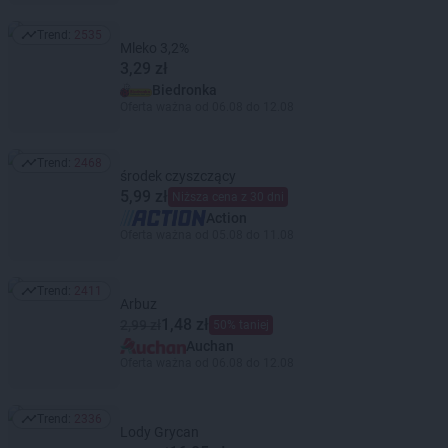
Trend:
2535
Trend: 2535
Mleko 3,2%
3,29 zł
Biedronka
Oferta ważna od 06.08 do 12.08
Trend:
2468
Trend: 2468
środek czyszczący
5,99 zł
Niższa cena z 30 dni
Action
Oferta ważna od 05.08 do 11.08
Trend:
2411
Trend: 2411
Arbuz
1,48 zł
2,99 zł
50% taniej
Auchan
Oferta ważna od 06.08 do 12.08
Trend:
2336
Trend: 2336
Lody Grycan