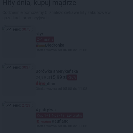
Hity dnia, kupuj mądrze
Codziennie pomożemy Ci znaleźć ciekawe hity zakupowe w
gazetkach promocyjnych
Trend:
3075
Trend: 3075
skyr
2+1 gratis
Biedronka
Oferta ważna od 06.08 do 12.08
Trend:
3037
Trend: 3037
Borówka amerykańska
15,99 zł
24,99 zł
-36%
dino
Oferta ważna od 05.08 do 11.08
Trend:
2723
Trend: 2723
4-pak piwa
Kup 1+1 4-pak tańszy gratis
Kaufland
Oferta ważna od 06.08 do 11.08