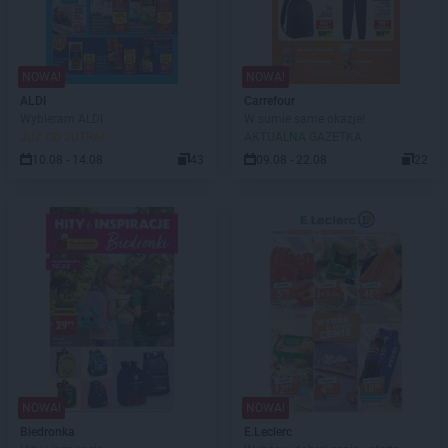
NOWA!
NOWA!
ALDI
Carrefour
Wybieram ALDI
W sumie same okazje!
JUŻ OD JUTRA!
AKTUALNA GAZETKA
10.08 - 14.08
43
09.08 - 22.08
22
NOWA!
NOWA!
Biedronka
E.Leclerc