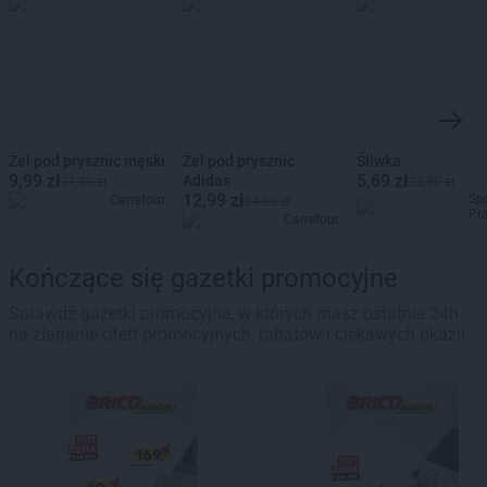
Żel pod prysznic męski
Żel pod prysznic
Śliwka
9,99 zł
5,69 zł
Adidas
11,99 zł
22,90 zł
12,99 zł
Sp
Carrefour
14,99 zł
Pr
Carrefour
Kończące się gazetki promocyjne
Sprawdź gazetki promocyjne, w których masz ostatnie 24h
na złapanie ofert promocyjnych, rabatów i ciekawych okazji