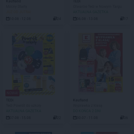
Kaufland
TEDi
Mocny Starty
Otwarcie Tedi w Nowym Targu
JUŻ OD JUTRA!
AKTUALNA GAZETKA
10.08 - 12.08
24
06.08 - 13.08
17
NOWA!
TEDi
Kaufland
Tedi Powrót do szkoły
Wyprawka z klasą
AKTUALNA GAZETKA
DO KOŃCA 2 DNI
07.08 - 15.08
22
30.07 - 11.08
36