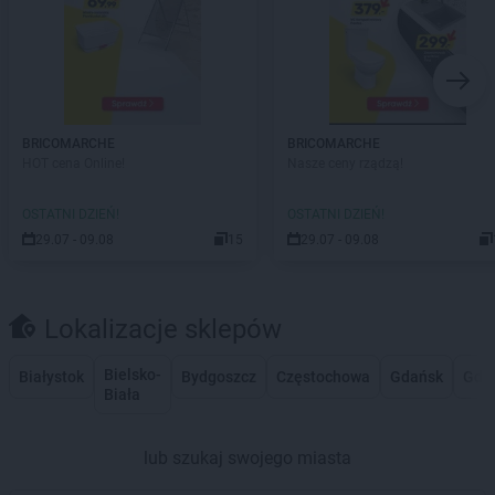
BRICOMARCHE
BRICOMARCHE
HOT cena Online!
Nasze ceny rządzą!
OSTATNI DZIEŃ!
OSTATNI DZIEŃ!
29.07 - 09.08
15
29.07 - 09.08
Lokalizacje sklepów
Bielsko-
Białystok
Bydgoszcz
Częstochowa
Gdańsk
Gdy
Biała
lub szukaj swojego miasta