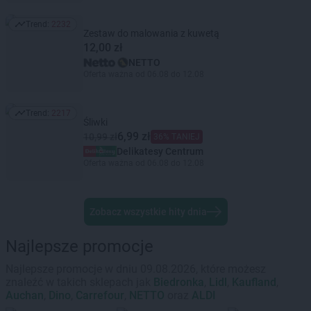
Trend:
2232
Trend: 2232
Zestaw do malowania z kuwetą
12,00 zł
NETTO
Oferta ważna od 06.08 do 12.08
Trend:
2217
Trend: 2217
Śliwki
6,99 zł
10,99 zł
36% TANIEJ
Delikatesy Centrum
Oferta ważna od 06.08 do 12.08
Zobacz wszystkie hity dnia
Najlepsze promocje
Najlepsze promocje w dniu 09.08.2026, które możesz
znaleźć w takich sklepach jak
Biedronka
,
Lidl
,
Kaufland
,
Auchan
,
Dino
,
Carrefour
,
NETTO
oraz
ALDI