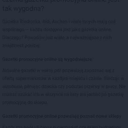
tak wygodna?
Gazetka Biedronka, Aldi, Auchan i wiele innych mają coś
wspólnego — każda dostępna jest jako gazetka online.
Dlaczego? Powodów jest wiele, a najważniejsze z nich
znajdziesz poniżej.
Gazetki promocyjne online są wygodniejsze
Aktualne gazetki w wersji pdf pozwalają zapoznać się z
ofertą supermarketów w każdym miejscu i czasie. Siedząc w
autobusie, pilnując dziecka czy podczas przerwy w pracy. Nie
musisz szukać ich w skrzynce na listy ani jechać po gazetkę
promocyjną do sklepu.
Gazetki promocyjne online pozwalają poznać nowe sklepy
Każdy ma swój ulubiony supermarket czy sklep budowlany.