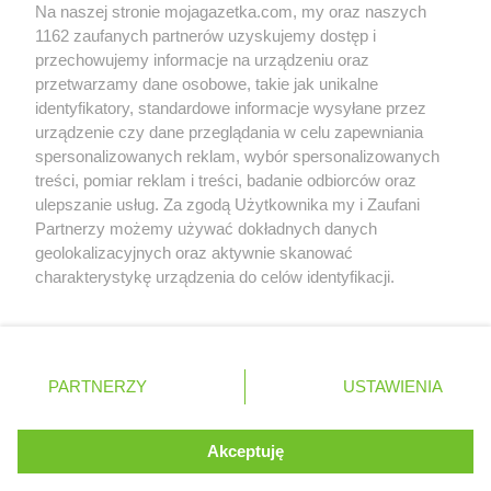
Na naszej stronie mojagazetka.com, my oraz naszych
Zobacz szczegóły
1162 zaufanych partnerów uzyskujemy dostęp i
Retail Radar – analiza rynku
przechowujemy informacje na urządzeniu oraz
przetwarzamy dane osobowe, takie jak unikalne
identyfikatory, standardowe informacje wysyłane przez
Wasze ulubione produkty
urządzenie czy dane przeglądania w celu zapewniania
spersonalizowanych reklam, wybór spersonalizowanych
Regulamin serwisu i polityka prywatności
treści, pomiar reklam i treści, badanie odbiorców oraz
ulepszanie usług. Za zgodą Użytkownika my i Zaufani
Mapa strony
Partnerzy możemy używać dokładnych danych
geolokalizacyjnych oraz aktywnie skanować
Zawsze najnowsze gazetki w naszej
Wszystkie miasta z lokalizacjami sklepów
charakterystykę urządzenia do celów identyfikacji.
Ponieważ cenimy Twoją prywatność, prosimy o zgodę na
aplikacji
korzystanie z tych technologii poprzez kliknięcie
„Akceptuję”. Zgoda jest dobrowolna i zawsze możesz ją
+ 1,5 mln zadowolonych kupujących
zmienić/wycofać klikając przycisk ustawień prywatności
Polska
Czechy
Ukraina
Litwa
Słowacja
Rumunia
PARTNERZY
USTAWIENIA
znajdujący się w lewym dolnym rogu strony
. Niektóre rodzaje przetwarzania danych nie wymagają
Akceptuję
zgody użytkownika, ale masz prawo sprzeciwić się
©
2026
Moja Gazetka Sp. z o.o.