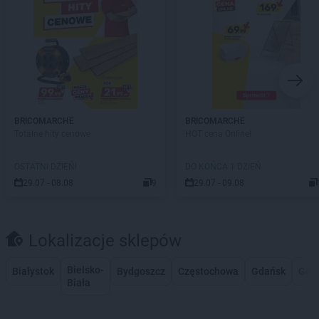
BRICOMARCHE
BRICOMARCHE
Totalne hity cenowe
HOT cena Online!
OSTATNI DZIEŃ!
DO KOŃCA 1 DZIEŃ
29.07 - 08.08
9
29.07 - 09.08
Lokalizacje sklepów
Bielsko-
Białystok
Bydgoszcz
Częstochowa
Gdańsk
Gdy
Biała