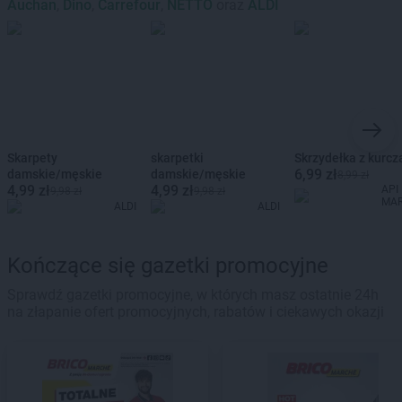
Auchan
,
Dino
,
Carrefour
,
NETTO
oraz
ALDI
Skarpety
skarpetki
Skrzydełka z kurcz
6,99 zł
damskie/męskie
damskie/męskie
8,99 zł
4,99 zł
4,99 zł
API
9,98 zł
9,98 zł
MA
ALDI
ALDI
Kończące się gazetki promocyjne
Sprawdź gazetki promocyjne, w których masz ostatnie 24h
na złapanie ofert promocyjnych, rabatów i ciekawych okazji