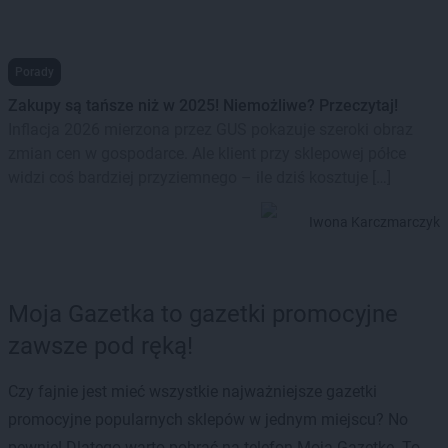
Porady
Zakupy są tańsze niż w 2025! Niemożliwe? Przeczytaj!
Inflacja 2026 mierzona przez GUS pokazuje szeroki obraz
zmian cen w gospodarce. Ale klient przy sklepowej półce
widzi coś bardziej przyziemnego – ile dziś kosztuje […]
Iwona Karczmarczyk
Moja Gazetka to gazetki promocyjne
zawsze pod ręką!
Czy fajnie jest mieć wszystkie najważniejsze gazetki
promocyjne popularnych sklepów w jednym miejscu? No
pewnie! Dlatego warto pobrać na telefon Moją Gazetkę. To