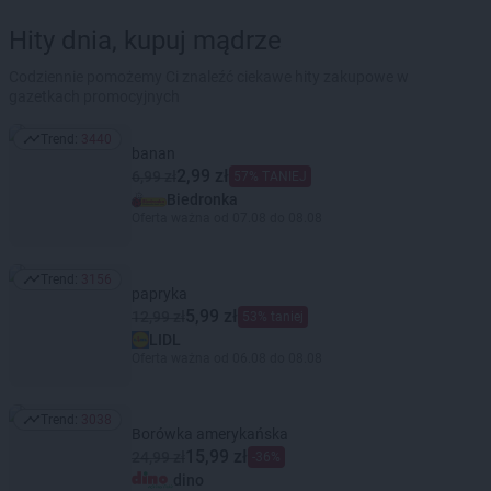
Hity dnia, kupuj mądrze
Codziennie pomożemy Ci znaleźć ciekawe hity zakupowe w
gazetkach promocyjnych
Trend:
3440
Trend: 3440
banan
2,99 zł
6,99 zł
57% TANIEJ
Biedronka
Oferta ważna od 07.08 do 08.08
Trend:
3156
Trend: 3156
papryka
5,99 zł
12,99 zł
53% taniej
LIDL
Oferta ważna od 06.08 do 08.08
Trend:
3038
Trend: 3038
Borówka amerykańska
15,99 zł
24,99 zł
-36%
dino