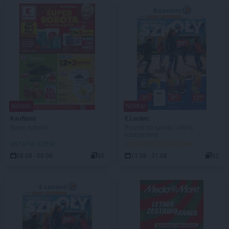
NOWA!
NOWA!
Kaufland
E.Leclerc
Super Sobota
Powrót do szkoły - oferta
rozszerzona
OSTATNI DZIEŃ!
DO ROZPOCZĘCIA 3 DNI
08.08 - 08.08
30
11.08 - 31.08
32