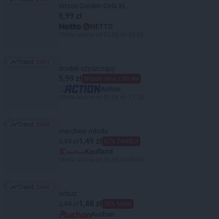
Trend: 2695
Wrzos Garden Girls XL
8,99 zł
NETTO
Oferta ważna od 03.08 do 08.08
Trend:
2491
Trend: 2491
środek czyszczący
5,99 zł
Niższa cena z 30 dni
Action
Oferta ważna od 05.08 do 11.08
Trend:
2468
Trend: 2468
marchew młoda
1,49 zł
3,99 zł
62% TANIEJ!
Kaufland
Oferta ważna od 06.08 do 08.08
Trend:
2440
Trend: 2440
Arbuz
1,48 zł
2,99 zł
50% taniej
Auchan