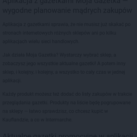
Aplikacja z gazetkami Moja Gazetka —
wygodne planowanie mądrych zakupów
Aplikacja z gazetkami sprawia, że nie musisz już skakać po
stronach internetowych różnych sklepów ani po kilku
aplikacjach wielu sieci handlowych.
Jak działa Moja Gazetka? Wystarczy wybrać sklep, a
zobaczysz jego wszystkie aktualne gazetki! A potem inny
sklep, i kolejny, i kolejny, a wszystko to cały czas w jednej
aplikacji.
Każdy produkt możesz też dodać do listy zakupów w trakcie
przeglądania gazetki. Produkty na liście będę pogrupowane
na sklepy — łatwo sprawdzisz, co chcesz kupić w
Kauflandzie, a co w Intermarche.
Aktualne gazetki promocyjne w aplikacji