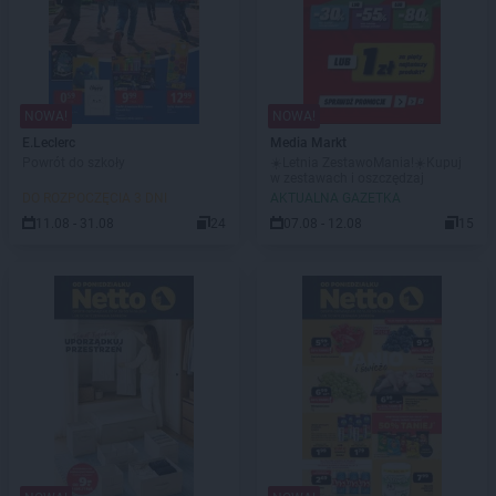
NOWA!
NOWA!
E.Leclerc
Media Markt
Powrót do szkoły
☀️Letnia ZestawoMania!☀️Kupuj
w zestawach i oszczędzaj
DO ROZPOCZĘCIA 3 DNI
AKTUALNA GAZETKA
11.08 - 31.08
24
07.08 - 12.08
15