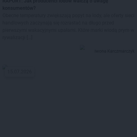
RAPORT: Jak producenci lodów walczą o uwagę
konsumentów?
Obecne temperatury zwiększają popyt na lody, ale oferty sieci
handlowych zaczynają się rozrastać na długo przed
pierwszymi wakacyjnymi upałami. Które marki wiodą prym w
rywalizacji […]
Iwona Karczmarczyk
15.07.2026