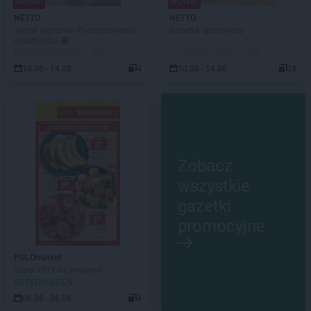
NOWA!
NOWA!
NETTO
NETTO
Temat tygodnia: Porządkowanie i
Gazetka spożywcza
organizacja 🗃️
DO ROZPOCZĘCIA 2 DNI
DO ROZPOCZĘCIA 2 DNI
10.08 - 14.08
4
10.08 - 14.08
38
Zobacz
wszystkie
gazetki
promocyjne
POLOmarket
Super HITY na weekend
OSTATNI DZIEŃ!
06.08 - 08.08
4