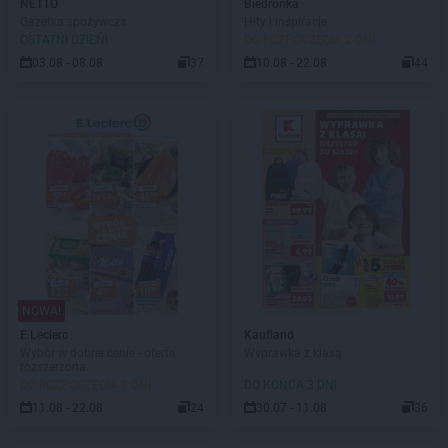
NETTO
Biedronka
Gazetka spożywcza
Hity i inspiracje
OSTATNI DZIEŃ!
DO ROZPOCZĘCIA 2 DNI
03.08 - 08.08
37
10.08 - 22.08
44
NOWA!
E.Leclerc
Kaufland
Wybór w dobrej cenie - oferta
Wyprawka z klasą
rozszerzona
DO ROZPOCZĘCIA 3 DNI
DO KOŃCA 3 DNI
11.08 - 22.08
24
30.07 - 11.08
36