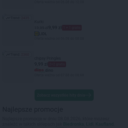
Oferta ważna od 06.08 do 12.08
Trend:
2435
Trend: 2435
Kurki
9,99 zł
19,99 zł
1 + 1 gratis
LIDL
Oferta ważna od 06.08 do 08.08
Trend:
2360
Trend: 2360
chipsy Pringles
9,99 zł
2+2 gratis
dino
Oferta ważna od 07.08 do 08.08
Zobacz wszystkie hity dnia
Najlepsze promocje
Najlepsze promocje w dniu 08.08.2026, które możesz
znaleźć w takich sklepach jak
Biedronka
,
Lidl
,
Kaufland
,