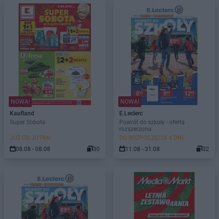
NOWA!
NOWA!
Kaufland
E.Leclerc
Super Sobota
Powrót do szkoły - oferta
rozszerzona
JUŻ OD JUTRA!
DO ROZPOCZĘCIA 4 DNI
08.08 - 08.08
30
11.08 - 31.08
32