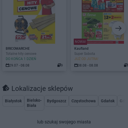
NOWA!
BRICOMARCHE
Kaufland
Totalne hity cenowe
Super Sobota
DO KOŃCA 1 DZIEŃ
JUŻ OD JUTRA!
29.07 - 08.08
9
08.08 - 08.08
Lokalizacje sklepów
Bielsko-
Białystok
Bydgoszcz
Częstochowa
Gdańsk
Gdy
Biała
lub szukaj swojego miasta