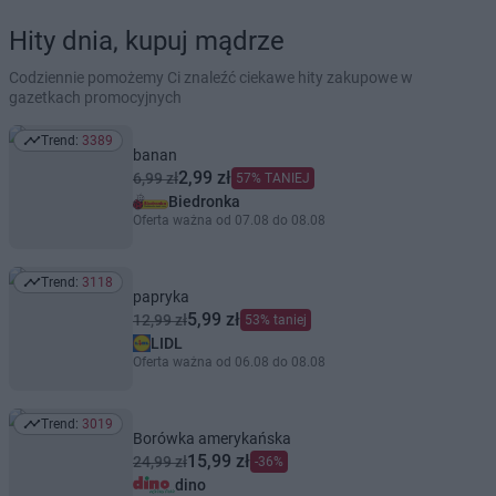
Hity dnia, kupuj mądrze
Codziennie pomożemy Ci znaleźć ciekawe hity zakupowe w
gazetkach promocyjnych
Trend:
3389
Trend: 3389
banan
2,99 zł
6,99 zł
57% TANIEJ
Biedronka
Oferta ważna od 07.08 do 08.08
Trend:
3118
Trend: 3118
papryka
5,99 zł
12,99 zł
53% taniej
LIDL
Oferta ważna od 06.08 do 08.08
Trend:
3019
Trend: 3019
Borówka amerykańska
15,99 zł
24,99 zł
-36%
dino