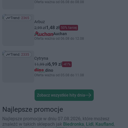
Oferta ważna od 06.08 do 08.08
Trend:
2365
Trend: 2365
Arbuz
1,48 zł
2,99 zł
50% taniej
Auchan
Oferta ważna od 06.08 do 12.08
Trend:
2335
Trend: 2335
Cytryna
6,99 zł
11,99 zł
-41%
dino
Oferta ważna od 05.08 do 11.08
Zobacz wszystkie hity dnia
Najlepsze promocje
Najlepsze promocje w dniu 07.08.2026, które możesz
znaleźć w takich sklepach jak
Biedronka
,
Lidl
,
Kaufland
,