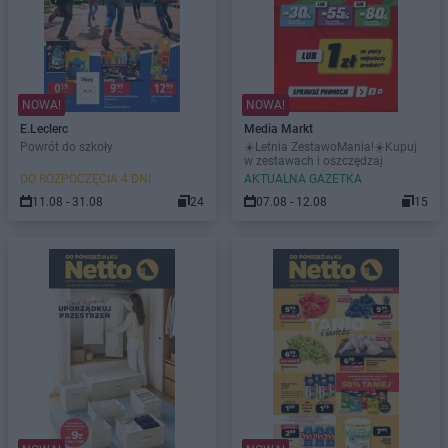
NOWA!
NOWA!
E.Leclerc
Media Markt
Powrót do szkoły
☀️Letnia ZestawoMania!☀️Kupuj
w zestawach i oszczędzaj
DO ROZPOCZĘCIA 4 DNI
AKTUALNA GAZETKA
11.08 - 31.08
24
07.08 - 12.08
15