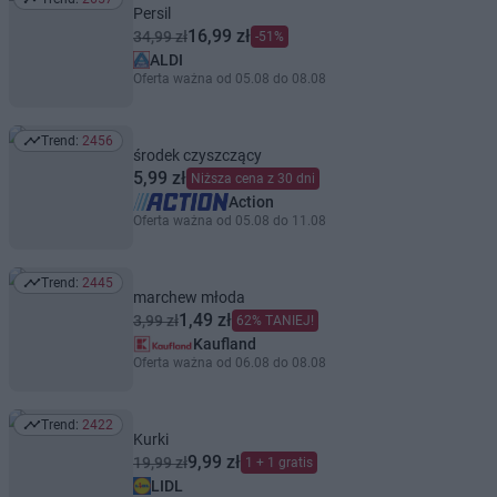
Trend: 2657
Persil
16,99 zł
34,99 zł
-51%
ALDI
Oferta ważna od 05.08 do 08.08
Trend:
2456
Trend: 2456
środek czyszczący
5,99 zł
Niższa cena z 30 dni
Action
Oferta ważna od 05.08 do 11.08
Trend:
2445
Trend: 2445
marchew młoda
1,49 zł
3,99 zł
62% TANIEJ!
Kaufland
Oferta ważna od 06.08 do 08.08
Trend:
2422
Trend: 2422
Kurki
9,99 zł
19,99 zł
1 + 1 gratis
LIDL