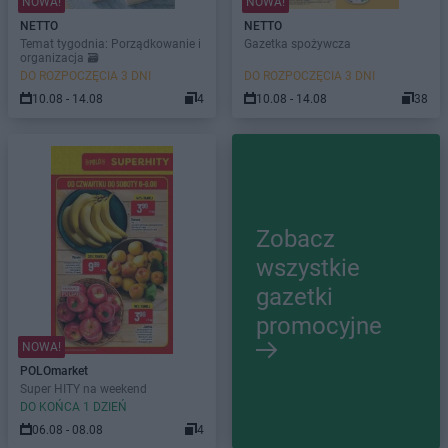
NOWA!
NOWA!
NETTO
NETTO
Temat tygodnia: Porządkowanie i
Gazetka spożywcza
organizacja 🗃️
DO ROZPOCZĘCIA 3 DNI
DO ROZPOCZĘCIA 3 DNI
10.08 - 14.08
4
10.08 - 14.08
38
Zobacz
wszystkie
gazetki
promocyjne
NOWA!
POLOmarket
Super HITY na weekend
DO KOŃCA 1 DZIEŃ
06.08 - 08.08
4