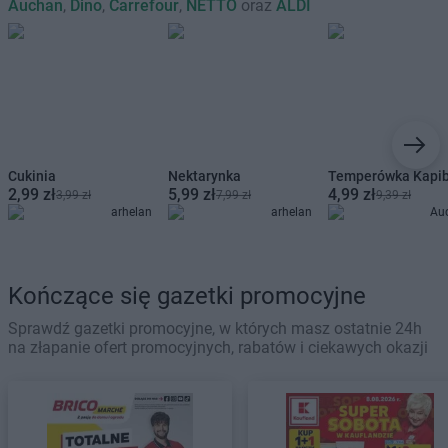
Auchan
,
Dino
,
Carrefour
,
NETTO
oraz
ALDI
Cukinia
Nektarynka
Temperówka Kapi
2,99 zł
5,99 zł
4,99 zł
3,99 zł
7,99 zł
9,39 zł
arhelan
arhelan
Au
Kończące się gazetki promocyjne
Sprawdź gazetki promocyjne, w których masz ostatnie 24h
na złapanie ofert promocyjnych, rabatów i ciekawych okazji