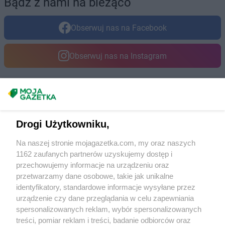
Bądź z nami na bieżąco
Obserwuj nas na Facebook
Obserwuj nas na Instagram
Masz sugestie lub pytania?
Napisz do nas:
support@mojagazetka.com
Drogi Użytkowniku,
Współpraca z nami
Na naszej stronie mojagazetka.com, my oraz naszych
Zobacz szczegóły
1162 zaufanych partnerów uzyskujemy dostęp i
Retail Radar – analiza rynku
przechowujemy informacje na urządzeniu oraz
przetwarzamy dane osobowe, takie jak unikalne
identyfikatory, standardowe informacje wysyłane przez
Wasze ulubione produkty
urządzenie czy dane przeglądania w celu zapewniania
spersonalizowanych reklam, wybór spersonalizowanych
Regulamin serwisu i polityka prywatności
treści, pomiar reklam i treści, badanie odbiorców oraz