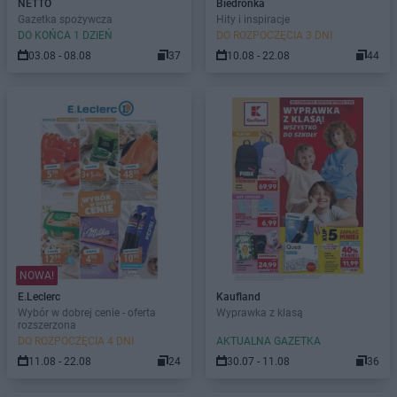
NETTO
Biedronka
Gazetka spożywcza
Hity i inspiracje
DO KOŃCA 1 DZIEŃ
DO ROZPOCZĘCIA 3 DNI
03.08 - 08.08
37
10.08 - 22.08
44
NOWA!
E.Leclerc
Kaufland
Wybór w dobrej cenie - oferta
Wyprawka z klasą
rozszerzona
DO ROZPOCZĘCIA 4 DNI
AKTUALNA GAZETKA
11.08 - 22.08
24
30.07 - 11.08
36