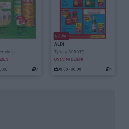
NOWA!
ALDI
e okazje
Tylko w SOBOTĘ
ZIEŃ!
OSTATNI DZIEŃ!
08.08
7
08.08 - 08.08
4