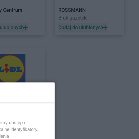
sy Centrum
ROSSMANN
a
Brak gazetek
 ulubionych
Dodaj do ulubionych
 ulubionych
emy dostęp i
lne identyfikatory,
iania