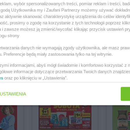
owskie Góry
klam, wybór spersonalizowanych treści, pomiar reklam i treści, bad
 zgodą Użytkownika my i Zaufani Partnerzy możemy używać dokład
az aktywnie skanować charakterystykę urządzenia do celów identyfi
loniki
RTV AGD IT
ść, prosimy o zgodę na korzystanie z tych technologii poprzez klikn
a i zawsze możesz ją zmienić/wycofać klikając przycisk ustawień pr
ogu strony
rzetwarzania danych nie wymagają zgody użytkownika, ale masz praw
n
groszek
hebe
castorama
Z
. Preferencje będą miały zastosowania tylko na tej witrynie.
tura
PEPCO
Laboo
Empik
Ża
szymi informacjami, abyś mógł świadomie i komfortowo korzystać z
gółowe informacje dotyczące przetwarzania Twoich danych znajdzi
OSSMANN
ALDI
Biedronka
Carrefour
es
oraz po kliknięciu w „Ustawienia”.
USTAWIENIA