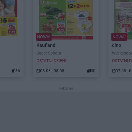
NOWA!
NOWA!
Kaufland
dino
Super Sobota
Weekendow
OSTATNI DZIEŃ!
OSTATNI D
36
08.08 - 08.08
30
07.08 - 
Reklama