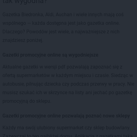
tak wygodna?
Gazetka Biedronka, Aldi, Auchan i wiele innych mają coś
wspólnego — każda dostępna jest jako gazetka online.
Dlaczego? Powodów jest wiele, a najważniejsze z nich
znajdziesz poniżej.
Gazetki promocyjne online są wygodniejsze
Aktualne gazetki w wersji pdf pozwalają zapoznać się z
ofertą supermarketów w każdym miejscu i czasie. Siedząc w
autobusie, pilnując dziecka czy podczas przerwy w pracy. Nie
musisz szukać ich w skrzynce na listy ani jechać po gazetkę
promocyjną do sklepu.
Gazetki promocyjne online pozwalają poznać nowe sklepy
Każdy ma swój ulubiony supermarket czy sklep budowlany.
Zazwyczaj to ten najbliżej domu. Aplikacja z gazetkami taka,