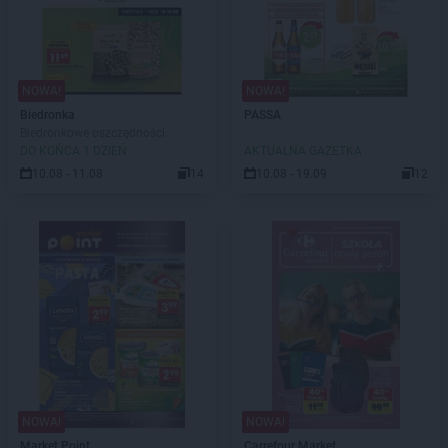
NOWA!
NOWA!
Biedronka
PASSA
Biedronkowe oszczędności
DO KOŃCA 1 DZIEŃ
AKTUALNA GAZETKA
10.08 - 11.08
14
10.08 - 19.09
12
NOWA!
NOWA!
Market Point
Carrefour Market