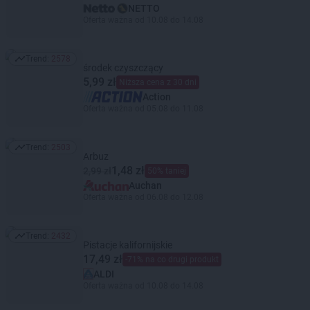
NETTO
Oferta ważna od 10.08 do 14.08
Trend:
2578
Trend: 2578
środek czyszczący
5,99 zł
Niższa cena z 30 dni
Action
Oferta ważna od 05.08 do 11.08
Trend:
2503
Trend: 2503
Arbuz
1,48 zł
2,99 zł
50% taniej
Auchan
Oferta ważna od 06.08 do 12.08
Trend:
2432
Trend: 2432
Pistacje kalifornijskie
17,49 zł
-71% na co drugi produkt
ALDI
Oferta ważna od 10.08 do 14.08