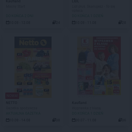
Kaufland
LIDL
Mocny Start
Lidl plus. Skanujesz - To się
opłaca
DO KOŃCA 2 DNI
DO KOŃCA 1 DZIEŃ
10.08 - 12.08
24
10.08 - 11.08
28
NOWA!
NETTO
Kaufland
Gazetka spożywcza
Wyprawka z klasą
AKTUALNA GAZETKA
DO KOŃCA 1 DZIEŃ
10.08 - 14.08
38
30.07 - 11.08
36