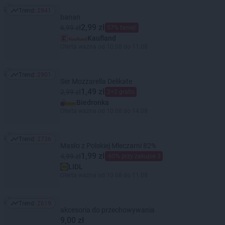
Trend:
2941
Trend: 2941
banan
2,99 zł
6,99 zł
57% taniej!
Kaufland
Oferta ważna od 10.08 do 11.08
Trend:
2901
Trend: 2901
Ser Mozzarella Delikate
1,49 zł
2,99 zł
2+2 gratis
Biedronka
Oferta ważna od 10.08 do 14.08
Trend:
2736
Trend: 2736
Masło z Polskiej Mleczarni 82%
1,99 zł
4,99 zł
-60% przy zakupie 3
LIDL
Oferta ważna od 10.08 do 11.08
Trend:
2619
Trend: 2619
akcesoria do przechowywania
9,00 zł