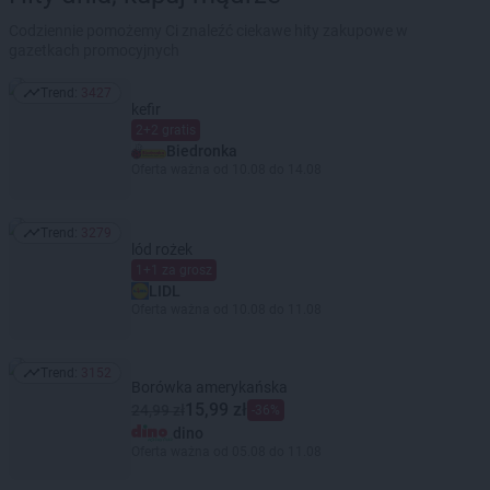
Codziennie pomożemy Ci znaleźć ciekawe hity zakupowe w
gazetkach promocyjnych
Trend:
3427
Trend: 3427
kefir
2+2 gratis
Biedronka
Oferta ważna od 10.08 do 14.08
Trend:
3279
Trend: 3279
lód rożek
1+1 za grosz
LIDL
Oferta ważna od 10.08 do 11.08
Trend:
3152
Trend: 3152
Borówka amerykańska
15,99 zł
24,99 zł
-36%
dino
Oferta ważna od 05.08 do 11.08