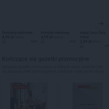
Pomidory malinowe
Pomidor malinowy
napój Coca-Cola,
4,99 zł
4,99 zł
Fanta
12,99 zł
12,99 zł
2,49 zł
ALDI
ALDI
3,99 zł
ar
Kończące się gazetki promocyjne
Sprawdź gazetki promocyjne, w których masz ostatnie 24h
na złapanie ofert promocyjnych, rabatów i ciekawych okazji