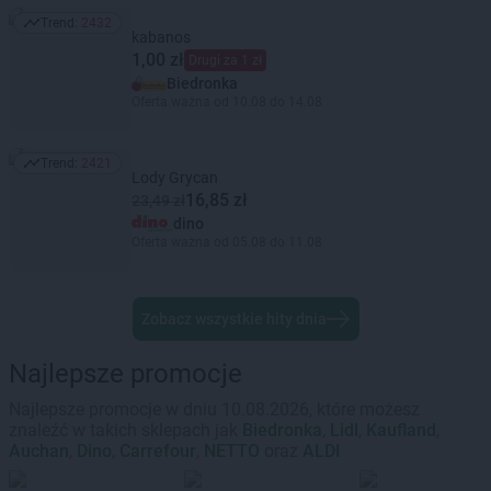
Trend:
2432
Trend: 2432
kabanos
1,00 zł
Drugi za 1 zł
Biedronka
Oferta ważna od 10.08 do 14.08
Trend:
2421
Trend: 2421
Lody Grycan
16,85 zł
23,49 zł
dino
Oferta ważna od 05.08 do 11.08
Zobacz wszystkie hity dnia
Najlepsze promocje
Najlepsze promocje w dniu 10.08.2026, które możesz
znaleźć w takich sklepach jak
Biedronka
,
Lidl
,
Kaufland
,
Auchan
,
Dino
,
Carrefour
,
NETTO
oraz
ALDI