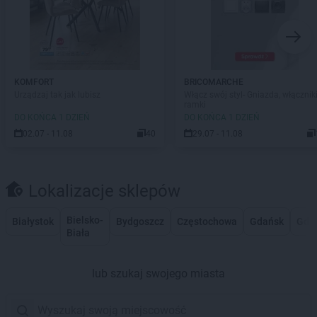
KOMFORT
BRICOMARCHE
Urządzaj tak jak lubisz
Włącz swój styl- Gniazda, włączniki
ramki
DO KOŃCA 1 DZIEŃ
DO KOŃCA 1 DZIEŃ
02.07 - 11.08
40
29.07 - 11.08
Lokalizacje sklepów
Bielsko-
Białystok
Bydgoszcz
Częstochowa
Gdańsk
Gdy
Biała
lub szukaj swojego miasta