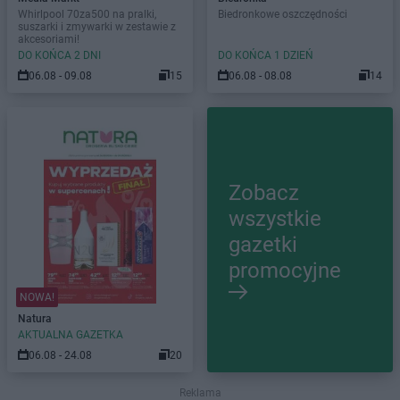
Whirlpool 70za500 na pralki,
Biedronkowe oszczędności
suszarki i zmywarki w zestawie z
akcesoriami!
DO KOŃCA 2 DNI
DO KOŃCA 1 DZIEŃ
06.08 - 09.08
15
06.08 - 08.08
14
Zobacz
wszystkie
gazetki
promocyjne
NOWA!
Natura
AKTUALNA GAZETKA
06.08 - 24.08
20
Reklama