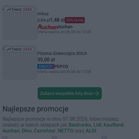
Trend:
2383
Trend: 2383
Arbuz
1,48 zł
2,99 zł
50% taniej
Auchan
Oferta ważna od 06.08 do 12.08
Trend:
2354
Trend: 2354
Piżama dziewczęca Stitch
35,00 zł
PEPCO
Oferta ważna od 06.08 do 12.08
Zobacz wszystkie hity dnia
Najlepsze promocje
Najlepsze promocje w dniu 07.08.2026, które możesz
znaleźć w takich sklepach jak
Biedronka
,
Lidl
,
Kaufland
,
Auchan
,
Dino
,
Carrefour
,
NETTO
oraz
ALDI