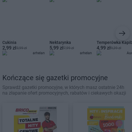
Cukinia
Nektarynka
Temperówka Kapi
2,99 zł
5,99 zł
4,99 zł
3,99 zł
7,99 zł
9,39 zł
arhelan
arhelan
Au
Kończące się gazetki promocyjne
Sprawdź gazetki promocyjne, w których masz ostatnie 24h
na złapanie ofert promocyjnych, rabatów i ciekawych okazji