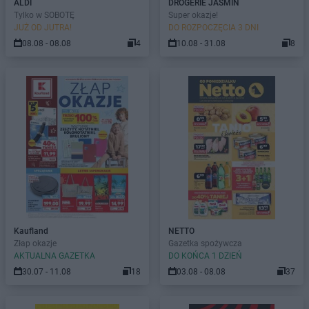
ALDI
DROGERIE JASMIN
Tylko w SOBOTĘ
Super okazje!
JUŻ OD JUTRA!
DO ROZPOCZĘCIA 3 DNI
08.08 - 08.08
4
10.08 - 31.08
8
Kaufland
NETTO
Złap okazje
Gazetka spożywcza
AKTUALNA GAZETKA
DO KOŃCA 1 DZIEŃ
30.07 - 11.08
18
03.08 - 08.08
37