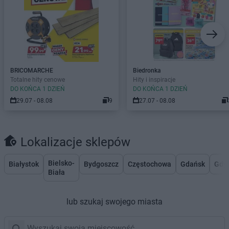
BRICOMARCHE
Biedronka
Totalne hity cenowe
Hity i inspiracje
DO KOŃCA 1 DZIEŃ
DO KOŃCA 1 DZIEŃ
29.07 - 08.08
9
27.07 - 08.08
Lokalizacje sklepów
Bielsko-
Białystok
Bydgoszcz
Częstochowa
Gdańsk
Gdy
Biała
lub szukaj swojego miasta