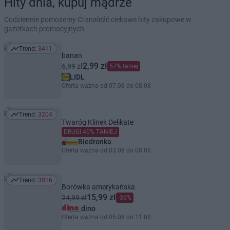
Hity dnia, kupuj mądrze
Codziennie pomożemy Ci znaleźć ciekawe hity zakupowe w
gazetkach promocyjnych
Trend:
3411
Trend: 3411
banan
2,99 zł
6,99 zł
57% taniej
LIDL
Oferta ważna od 07.08 do 08.08
Trend:
3204
Trend: 3204
Twaróg Klinek Delikate
DRUGI 40% TANIEJ
Biedronka
Oferta ważna od 03.08 do 08.08
Trend:
3016
Trend: 3016
Borówka amerykańska
15,99 zł
24,99 zł
-36%
dino
Oferta ważna od 05.08 do 11.08