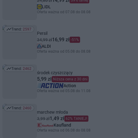
14,99 zł
24,80 zł
39% taniej
LIDL
Oferta ważna od 07.08 do 08.08
Trend:
2597
Trend: 2597
Persil
16,99 zł
34,99 zł
-51%
ALDI
Oferta ważna od 05.08 do 08.08
Trend:
2462
Trend: 2462
środek czyszczący
5,99 zł
Niższa cena z 30 dni
Action
Oferta ważna od 05.08 do 11.08
Trend:
2460
Trend: 2460
marchew młoda
1,49 zł
3,99 zł
62% TANIEJ!
Kaufland
Oferta ważna od 06.08 do 08.08